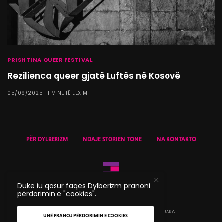
PRISHTINA QUEER FESTIVAL
Rezilienca queer gjatë Luftës në Kosovë
05/09/2025
1 MINUTË LEXIM
PËR DYLBERIZM
NDAJE STORIEN TONE
NA KONTAKTO
Duke iu qasur faqes Dylberizm pranoni
përdorimin e "cookies".
© 2020 DYLBERIZM - TË GJITHA TË DREJTAT E REZERVUARA
UNË PRANOJ PËRDORIMIN E COOKIES