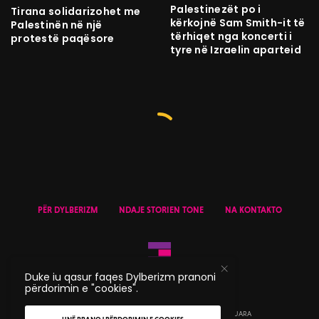
Palestinezët po i
Tirana solidarizohet me
kërkojnë Sam Smith-it të
Palestinën në një
tërhiqet nga koncerti i
protestë paqësore
tyre në Izraelin aparteid
PËR DYLBERIZM
NDAJE STORIEN TONE
NA KONTAKTO
Duke iu qasur faqes Dylberizm pranoni
përdorimin e "cookies".
© 2020 DYLBERIZM - TË GJITHA TË DREJTAT E REZERVUARA