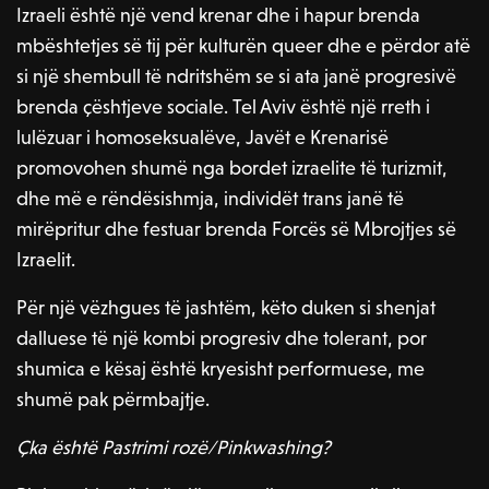
Izraeli është një vend krenar dhe i hapur brenda
mbështetjes së tij për kulturën queer dhe e përdor atë
si një shembull të ndritshëm se si ata janë progresivë
brenda çështjeve sociale. Tel Aviv është një rreth i
lulëzuar i homoseksualëve, Javët e Krenarisë
promovohen shumë nga bordet izraelite të turizmit,
dhe më e rëndësishmja, individët trans janë të
mirëpritur dhe festuar brenda Forcës së Mbrojtjes së
Izraelit.
Për një vëzhgues të jashtëm, këto duken si shenjat
dalluese të një kombi progresiv dhe tolerant, por
shumica e kësaj është kryesisht performuese, me
shumë pak përmbajtje.
Çka është Pastrimi rozë/Pinkwashing?