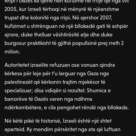
Rripi i Gazës ka qenë nën kufizime në rritje që nga viti
2005, kur Izraeli tërhoqi në mënyrë të njëanshme
trupat dhe kolonitë nga rripi. Në qershor 2007,
kufizimet u shtrënguan në një bllokadë gati të ashpër
ajrore, duke thelluar vështirësitë atje dhe duke
burgosur praktikisht të gjithë popullsinë prej rreth 2
milion.
Autoritetet izraelite refuzuan ose vonuan qindra
kërkesa për leje për t’u larguar nga Gaza nga
palestinezët që kërkonin trajtim mjekësor të
specializuar; disa vdiqën si rezultat. Shumica e
banorëve të Gazës varen nga ndihma
ndërkombëtare, e cila pengohet rëndë nga bllokada.
Në këtë pikë të historisë, Izraeli është një shtet
aparteid. Ky mendim përsëritet nga ata që luftuan