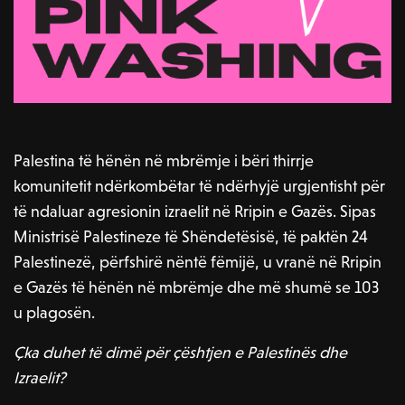
Palestina të hënën në mbrëmje i bëri thirrje
komunitetit ndërkombëtar të ndërhyjë urgjentisht për
të ndaluar agresionin izraelit në Rripin e Gazës. Sipas
Ministrisë Palestineze të Shëndetësisë, të paktën 24
Palestinezë, përfshirë nëntë fëmijë, u vranë në Rripin
e Gazës të hënën në mbrëmje dhe më shumë se 103
u plagosën.
Çka duhet të dimë për çështjen e Palestinës dhe
Izraelit?