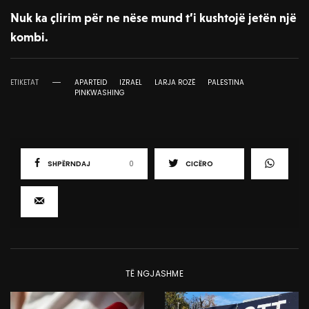
Nuk ka çlirim për ne nëse mund t’i kushtojë jetën një
kombi.
ETIKETAT
APARTEID
IZRAEL
LARJA ROZË
PALESTINA
PINKWASHING
SHPËRNDAJ
0
CICËRO
TË NGJASHME