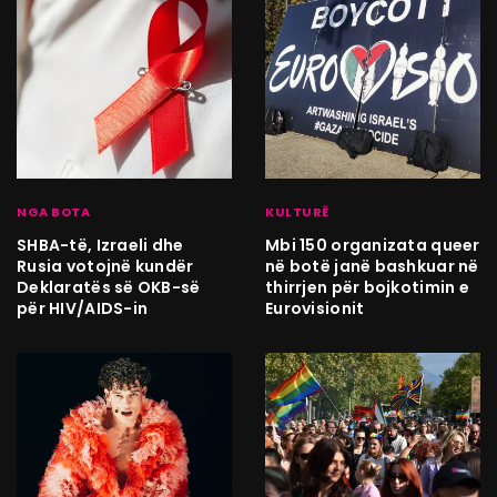
NGA BOTA
KULTURË
SHBA-të, Izraeli dhe
Mbi 150 organizata queer
Rusia votojnë kundër
në botë janë bashkuar në
Deklaratës së OKB-së
thirrjen për bojkotimin e
për HIV/AIDS-in
Eurovisionit