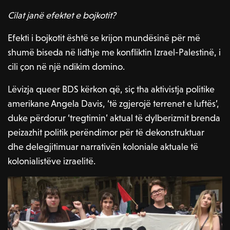
Cilat janë efektet e bojkotit?
Efekti i bojkotit është se krijon mundësinë për më
shumë biseda në lidhje me konfliktin Izrael-Palestinë, i
cili çon në një ndikim domino.
Lëvizja queer BDS kërkon që, siç tha aktivistja politike
amerikane Angela Davis, ‘të zgjerojë terrenet e luftës’,
duke përdorur ‘tregtimin’ aktual të dylberizmit brenda
peizazhit politik perëndimor për të dekonstruktuar
dhe delegjitimuar narrativën koloniale aktuale të
kolonialistëve izraelitë.