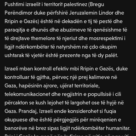
Pushtimi izraelit i territorit palestinez (Bregu
Perëndimor duke përfshirë Jeruzalemin Lindor dhe
Rripin e Gazës) është në dekadën e tij të pestë dhe
paraqitja e dhunës dhe abuzimeve të qenësishme të
të drejtave themelore të njeriut dhe mosrespektimi i
ligjit ndërkombëtar të natyrshëm në çdo okupim
ushtarak të vjetër është prezente nga të dy palët.
Izraeli mban kontroll efektiv mbi Rripin e Gazës, duke
kontrolluar të gjitha, përveç një prej kalimeve në
Gaza, hapësirën ajrore, ujërat territoriale,
telekomunikacionet dhe regjistrin e popullsisë i cili
përcakton se kush lejohet të largohet ose të hyjë në
Gaza. Prandaj, Izraeli ende konsiderohet si fuqia
okupuese dhe është përgjegjës për mirëqenien e
banorëve në brez sipas ligjit ndërkombëtar humanitar.