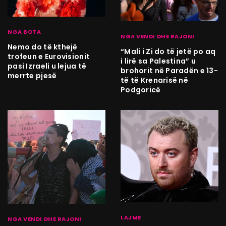
NGA BOTA
NGA VENDI DHE RAJONI
Nemo do të kthejë
“Mali i Zi do të jetë po aq
trofeun e Eurovisionit
i lirë sa Palestina” u
pasi Izraeli u lejua të
brohorit në Paradën e 13-
merrte pjesë
të të Krenarisë në
Podgoricë
LAJME
NGA VENDI DHE RAJONI