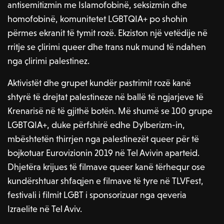
antisemitizmin me Islamofobinë, seksizmin dhe
homofobinë, komunitetet LGBTQIA+ po shohin
përmes ekranit të tymit rozë. Ekziston një vetëdije në
rritje se çlirimi queer dhe trans nuk mund të ndahen
nga çlirimi palestinez.
Aktivistët dhe grupet kundër pastrimit rozë kanë
shtyrë të drejtat palestineze në ballë të ngjarjeve të
Krenarisë në të gjithë botën. Më shumë se 100 grupe
LGBTQIA+, duke përfshirë edhe Dylberizm-in,
mbështetën thirrjen nga palestinezët queer për të
bojkotuar Eurovizionin 2019 në Tel Avivin aparteid.
Dhjetëra krijues të filmave queer kanë tërhequr ose
kundërshtuar shfaqjen e filmave të tyre në TLVFest,
festivali i filmit LGBT i sponsorizuar nga qeveria
Izraelite në Tel Aviv.