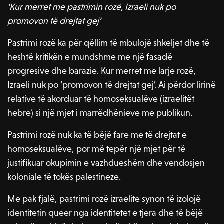
‘Kur merret me pastrimin rozë, Izraeli nuk po
promovon të drejtat gej’
Pastrimi rozë ka për qëllim të mbulojë shkeljet dhe të
heshtë kritikën e mundshme me një fasadë
progresive dhe barazie. Kur merret me larje rozë,
Izraeli nuk po ‘promovon të drejtat gej’. Ai përdor lirinë
relative të akorduar të homoseksualëve (izraelitët
hebre) si një mjet i marrëdhënieve me publikun.
Pastrimi rozë nuk ka të bëjë fare me të drejtat e
homoseksualëve, por më tepër një mjet për të
justifikuar okupimin e vazhdueshëm dhe vendosjen
koloniale të tokës palestineze.
Me pak fjalë, pastrimi rozë izraelite synon të izolojë
identitetin queer nga identitetet e tjera dhe të bëjë