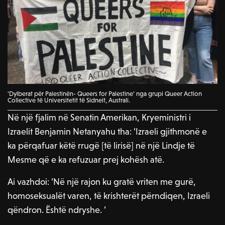
‘Dylberat për Palestinën- Queers for Palestine’ nga grupi Queer Action
Collective të Universitetit të Sidneit, Australi.
Në një fjalim në Senatin Amerikan, Kryeministri i
Izraelit Benjamin Netanyahu tha: ‘Izraeli gjithmonë e
ka përqafuar këtë rrugë [të lirisë] në një Lindje të
Mesme që e ka refuzuar prej kohësh atë.
Ai vazhdoi: ‘Në një rajon ku gratë vriten me gurë,
homoseksualët varen, të krishterët përndiqen, Izraeli
qëndron. Është ndryshe. ’