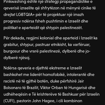
Pinkwashing është një strategji propagandistike e
qeverisë izraelite që shfrytëzon në mënyrë cinike të
drejtat LGBTQIA+ për të projektuar një imazh
progresiv ndërsa fsheh pushtimin e Izraelit dhe
politikat e aparteidit që shtypin palestinezët.
Për dekada, regjimi kolonial dhe aparteid i Izraelit ka
grabitur, shtypur, pastruar etnikisht, ka varfëruar,
burgosur dhe vrarë palestinezë, dylberë dhe jo-
dylberë njësoj.
Ndërsa qeveria e djathtë ekstreme e Izraelit
bashkohet me liderët homofobikë, intolerantë dhe
racistë në të gjithë botën, duke përfshirë Jair
Bolsonaro të Brazilit, Viktor Orban të Hungarisë dhe
udhëheqësin e Të krishterëve të Bashkuar për Izraelin
(CUFI), pastorin John Hagee, i cili kombinon