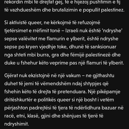
rekordin mbi të drejtat gej, të e hijezoj pushtimin e tij
të vazhdueshëm dhe brutalizimin e popullit palestinez.
Si aktivistë queer, ne kërkojmë të refuzojmë
tjetërsimet e rrëfimit tonë – Izraeli nuk është ‘ndryshe’
sepse valëvitet me flamurin e ylberit, është ndryshe
sepse po kryen vjedhje toke, dhunë të sanksionuar
nga shteti mbi burra, gra dhe fëmijë palestinezë dhe
duke u fshehur këto veprime pas një flamuri të ylberit.
Gjërat nuk ekzistojnë në një vakum – ne gjithashtu
duhet të jemi të vëmendshëm ndaj shtypjes që
fshehin këto të drejta të pretenduara. Një pikëpamje
dritëshkurtër e politikës queer si një bosht i vetëm
përjashton padrejtësi të tjera të ndërlidhura bazuar në
racë, etni, klasë, gjini dhe shënjues të tjerë të
ndryshimit.