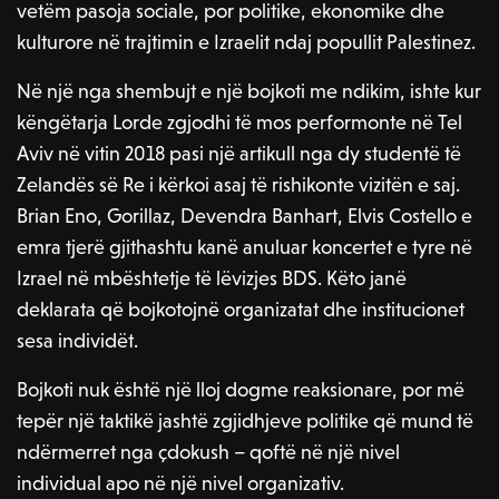
vetëm pasoja sociale, por politike, ekonomike dhe
kulturore në trajtimin e Izraelit ndaj popullit Palestinez.
Në një nga shembujt e një bojkoti me ndikim, ishte kur
këngëtarja Lorde zgjodhi të mos performonte në Tel
Aviv në vitin 2018 pasi një artikull nga dy studentë të
Zelandës së Re i kërkoi asaj të rishikonte vizitën e saj.
Brian Eno, Gorillaz, Devendra Banhart, Elvis Costello e
emra tjerë gjithashtu kanë anuluar koncertet e tyre në
Izrael në mbështetje të lëvizjes BDS. Këto janë
deklarata që bojkotojnë organizatat dhe institucionet
sesa individët.
Bojkoti nuk është një lloj dogme reaksionare, por më
tepër një taktikë jashtë zgjidhjeve politike që mund të
ndërmerret nga çdokush – qoftë në një nivel
individual apo në një nivel organizativ.