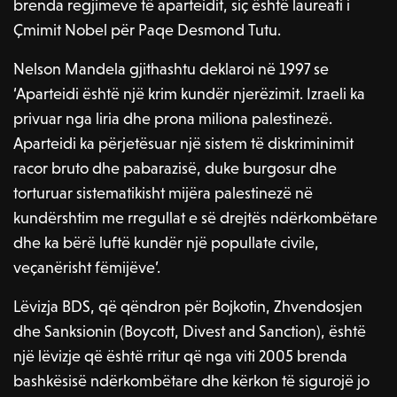
brenda regjimeve të aparteidit, siç është laureati i
Çmimit Nobel për Paqe Desmond Tutu.
Nelson Mandela gjithashtu deklaroi në 1997 se
‘Aparteidi është një krim kundër njerëzimit. Izraeli ka
privuar nga liria dhe prona miliona palestinezë.
Aparteidi ka përjetësuar një sistem të diskriminimit
racor bruto dhe pabarazisë, duke burgosur dhe
torturuar sistematikisht mijëra palestinezë në
kundërshtim me rregullat e së drejtës ndërkombëtare
dhe ka bërë luftë kundër një popullate civile,
veçanërisht fëmijëve’.
Lëvizja BDS, që qëndron për Bojkotin, Zhvendosjen
dhe Sanksionin (Boycott, Divest and Sanction), është
një lëvizje që është rritur që nga viti 2005 brenda
bashkësisë ndërkombëtare dhe kërkon të sigurojë jo