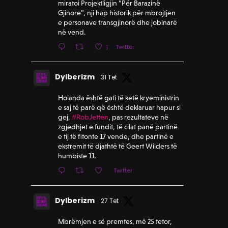
miratoi Projektligjin “Për Barazinë
Gjinore”, nji hap historik për mbrojtjen
e personave transgjinorë dhe jobinarë
në vend.
Twitter
1
Dylberizm
31 Tet
Holanda është gati të ketë kryeministrin
e saj të parë që është deklaruar hapur si
gej,
#RobJetten
, pas rezultateve në
zgjedhjet e fundit, të cilat panë partinë
e tij të fitonte 17 vende, dhe partinë e
ekstremit të djathtë të Geert Wilders të
humbiste 11.
Twitter
Dylberizm
27 Tet
Mbrëmjen e së premtes, më 25 tetor,