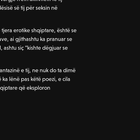
ësisë së tij për seksin në
tjera erotike shqiptare, është se
rave, ai gjithashtu ka pranuar se
ashtu siç “kishte dëgjuar se
antazinë e tij, ne nuk do ta dimë
ka lënë pas këtë poezi, e cila
hqiptare që eksploron