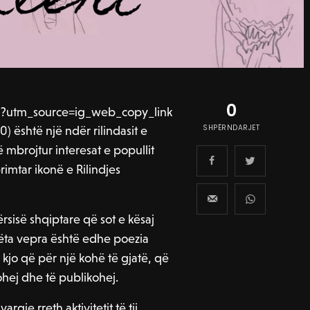
0
?utm_source=ig_web_copy_link
SHPËRNDARJET
) është një ndër rilindasit e
të mbrojtur interesat e popullit
rimtar ikonë e Rilindjes
rsisë shqiptare që sot e kësaj
këta vepra është edhe poezia
i kjo që për një kohë të gjatë, që
ohej dhe të publikohej.
rgje rreth aktivitetit të tij