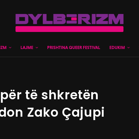
IZM
LAJME
PRISHTINA QUEER FESTIVAL
EDUKIM
 për të shkretën
ndon Zako Çajupi