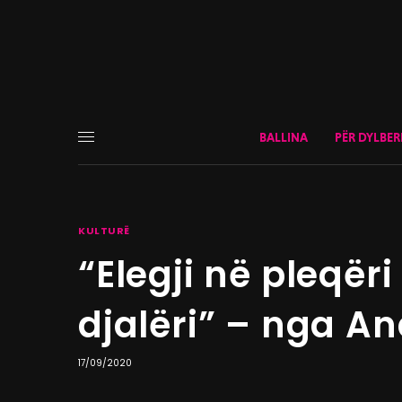
BALLINA
PËR DYLBER
KULTURË
“Elegji në pleqëri
djalëri” – nga A
17/09/2020