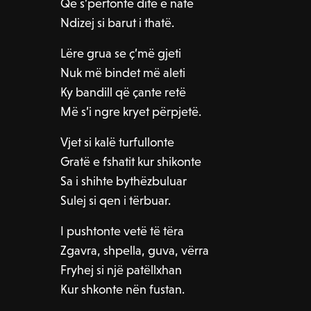
Që s’përtonte ditë e natë
Ndizej si barut i thatë.
Lëre grua se ç’më gjeti
Nuk më bindet më aleti
Ky bandill që çante retë
Më s’i ngre kryet përpjetë.
Vjet si kalë turfullonte
Gratë e fshatit kur shikonte
Sa i shihte bythëzbuluar
Sulej si qen i tërbuar.
I pushtonte vetë të tëra
Zgavra, shpella, guva, vërra
Fryhej si një patëllxhan
Kur shkonte nën fustan.