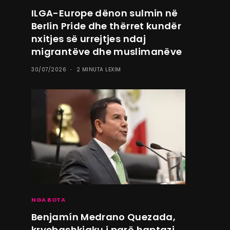
ILGA-Europe dënon sulmin në
Berlin Pride dhe thërret kundër
nxitjes së urrejtjes ndaj
migrantëve dhe muslimanëve
30/07/2026
2 MINUTA LEXIM
NGA BOTA
Benjamín Medrano Quezada,
kryebashkiaku i parë haptazi