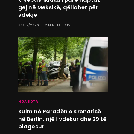
gej në Meksikë, qëllohet për
vdekje
29/07/2026
2 MINUTA LEXIM
NGA BOTA
Sulm në Paradën e Krenarisë
në Berlin, një i vdekur dhe 29 të
plagosur