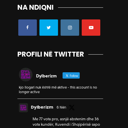
NA NDIQNI
PROFILI NË TWITTER
Dylberizm
Follow
kjo llogari nuk është më aktive - this account is no
longer active
Dylberizm
6 Nën
Me 77 vota pro, asnjë abstenim dhe 36
vota kundër, Kuvendi i Shqipërisë sapo