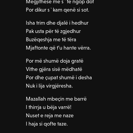
Megjithëse më s`të ngop dot
Por dikur s`kam qenë si sot.
Isha trim dhe djalë i hedhur
Pak usta për të zgjedhur
Buzëqeshja me të tëra
Mjaftonte që t’u hante vërra.
Por më shumë doja gratë
Vithe gjëra sisë mëdhatë
Por dhe çupat shumë i desha
Nuk i lija virgjëresha.
Mazallah mbeçin me barrë
I thirrja u bëja varrë!
Nuset e reja me naze
I haja si qofte taze.