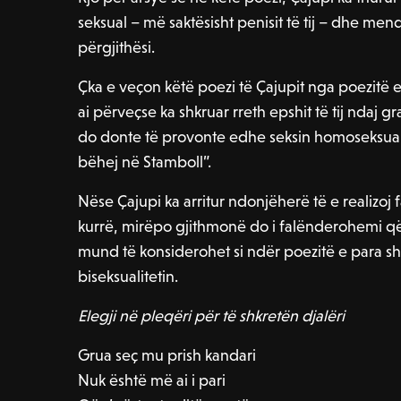
seksual – më saktësisht penisit të tij – dhe mend
përgjithësi.
Çka e veçon këtë poezi të Çajupit nga poezitë e 
ai përveçse ka shkruar rreth epshit të tij ndaj g
do donte të provonte edhe seksin homoseksual, 
bëhej në Stamboll”.
Nëse Çajupi ka arritur ndonjëherë të e realizoj f
kurrë, mirëpo gjithmonë do i falënderohemi që 
mund të konsiderohet si ndër poezitë e para s
biseksualitetin.
Elegji në pleqëri për të shkretën djalëri
Grua seç mu prish kandari
Nuk është më ai i pari