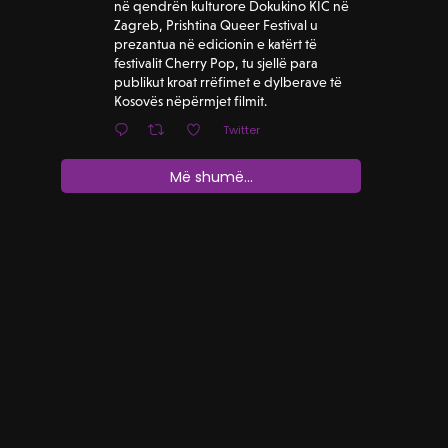
në qendrën kulturore Dokukino KIC në
Zagreb, Prishtina Queer Festival u
prezantua në edicionin e katërt të
festivalit Cherry Pop, tu sjellë para
publikut kroat rrëfimet e dylberave të
Kosovës nëpërmjet filmit.
Twitter
Më shumë...