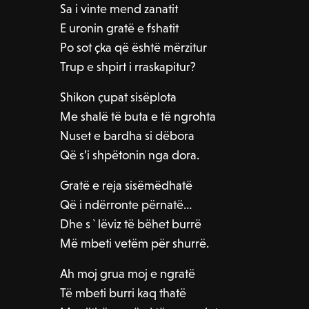
Sa i vinte mend zanatit
E uronin gratë e fshatit
Po sot çka që është mërzitur
Trup e shpirt i rraskapitur?
Shikon çupat sisëplota
Me shalë të buta e të ngrohta
Nuset e bardha si dëbora
Që s’i shpëtonin nga dora.
Gratë e reja sisëmëdhatë
Që i ndërronte përnatë…
Dhe s`lëviz të bëhet burrë
Më mbeti vetëm për shurrë.
Ah moj grua moj e ngratë
Të mbeti burri kaq thatë