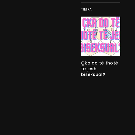
TJETRA
Çka do të thotë
të jesh
biseksual?