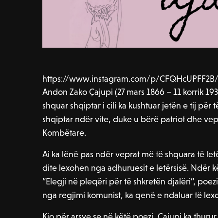
https://www.instagram.com/p/CFQHcUPFF2B/
Andon Zako Çajupi (27 mars 1866 – 11 korrik 1930
shquar shqiptar i cili ka kushtuar jetën e tij për 
shqiptar ndër vite, duke u bërë patriot dhe vep
Kombëtare.
Ai ka lënë pas ndër veprat më të shquara të letë
dite lexohen nga adhuruesit e letërsisë. Ndër 
“Elegji në pleqëri për të shkretën djalëri”, poez
nga regjimi komunist, ka qenë e ndaluar të lex
Kjo për arsye se në këtë poezi, Çajupi ka thurur va