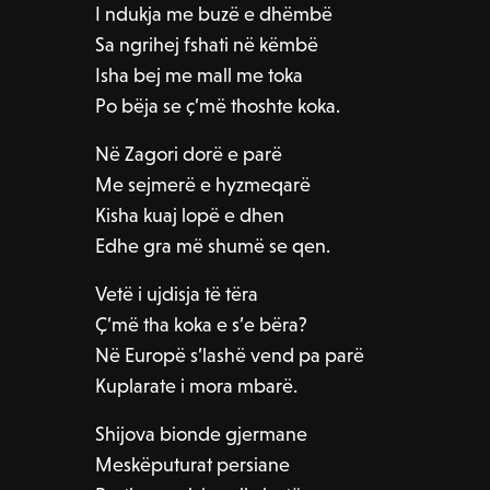
I ndukja me buzë e dhëmbë
Sa ngrihej fshati në këmbë
Isha bej me mall me toka
Po bëja se ç’më thoshte koka.
Në Zagori dorë e parë
Me sejmerë e hyzmeqarë
Kisha kuaj lopë e dhen
Edhe gra më shumë se qen.
Vetë i ujdisja të tëra
Ç’më tha koka e s’e bëra?
Në Europë s’lashë vend pa parë
Kuplarate i mora mbarë.
Shijova bionde gjermane
Meskëputurat persiane