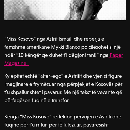
“Miss Kosovo” nga Astrit Ismaili dhe reperja e
famshme amerikane Mykki Blanco po cilësohet si një
ndër “10 këngët që duhet t’i dëgjoni tani!” nga
Paper
Magazine.
Ky epitet është “alter-ego” e Astritit dhe vjen si figurë
imagjinare e frymëzuar nga përpjekjet e Kosovës për
t’u shpallur shtet i pavarur. Me një tekst të veçantë që
përfaqëson fuqinë e transfor
Kënga “Miss Kosovo” reflekton përvojën e Astriti dhe
fuqinë për t’u rritur, për të lulëzuar, pavarësisht