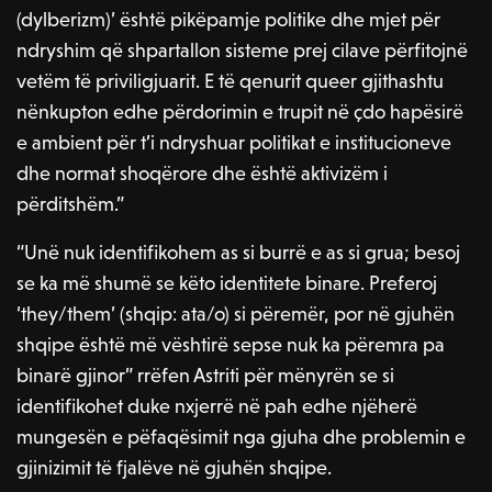
(dylberizm)’ është pikëpamje politike dhe mjet për
ndryshim që shpartallon sisteme prej cilave përfitojnë
vetëm të priviligjuarit. E të qenurit queer gjithashtu
nënkupton edhe përdorimin e trupit në çdo hapësirë
e ambient për t’i ndryshuar politikat e institucioneve
dhe normat shoqërore dhe është aktivizëm i
përditshëm.”
“Unë nuk identifikohem as si burrë e as si grua; besoj
se ka më shumë se këto identitete binare. Preferoj
‘they/them’ (shqip: ata/o) si përemër, por në gjuhën
shqipe është më vështirë sepse nuk ka përemra pa
binarë gjinor” rrëfen Astriti për mënyrën se si
identifikohet duke nxjerrë në pah edhe njëherë
mungesën e pëfaqësimit nga gjuha dhe problemin e
gjinizimit të fjalëve në gjuhën shqipe.