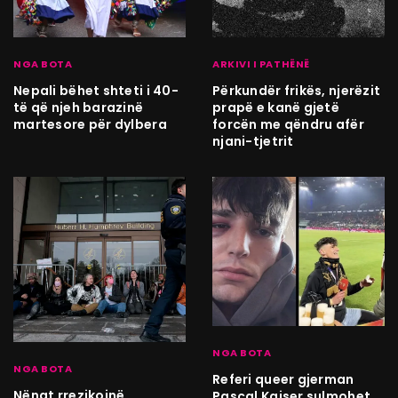
NGA BOTA
ARKIVI I PATHËNË
Nepali bëhet shteti i 40-
Përkundër frikës, njerëzit
të që njeh barazinë
prapë e kanë gjetë
martesore për dylbera
forcën me qëndru afër
njani-tjetrit
NGA BOTA
NGA BOTA
Referi queer gjerman
Nënat rrezikojnë
Pascal Kaiser sulmohet