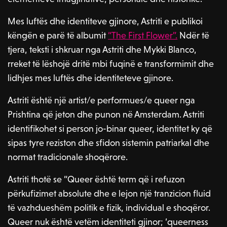
Mes luftës dhe identiteve gjinore, Astriti e publikoi
këngën e parë të albumit
“The First Flower”.
Ndër të
tjera, teksti i shkruar nga Astriti dhe Mykki Blanco,
rreket të lëshojë dritë mbi fuqinë e transformimit dhe
lidhjes mes luftës dhe identiteteve gjinore.
Astriti është një artist/e performues/e queer nga
Prishtina që jeton dhe punon në Amsterdam. Astriti
identifikohet si person jo-binar queer, identitet ky që
sipas tyre reziston dhe sfidon sistemin patriarkal dhe
normat tradicionale shoqërore.
Astriti thotë se “Queer është term që i refuzon
përkufizimet absolute dhe e lejon një tranzicion fluid
të vazhdueshëm politik e fizik, individual e shoqëror.
Queer nuk është vetëm identiteti gjinor; ‘queerness