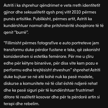
Astriti i ka shprehur qëndrimet e veta rreth identitetit
gjinor dhe seksualitetit qysh prej vitit 2010 përmes
punës artisitike. Publikisht, përmes artit, Astriti ka
kundërshtuar normat dhe pritshmëritë shoqërore të të
qenit “burrë”.
“Fillimisht përmes fotografive e auto portreteve jam
transformu duke përdor fustane e taka, që zakonisht
konsiderohen si estetika femërore. Për me u çliru
edhe për këtyre binarëve, për disa vite kam pozu e
performu edhe krejtësisht zhveshun” shprehet Astriti
duke kujtuar se në atë kohë nuk ka pasë modele,
diskurse a komunitete në të cilat është ndjerë rehat
dhe ka pasë siguri për të kundërshtuar frustrimet
ditore të realitetit kosovar dhe për ta përdorë artin si
terapi dhe rebelim.