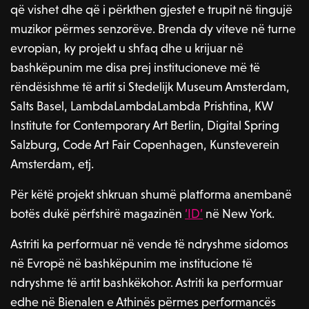
që vishet dhe që i përkthen gjestet e trupit në tingujë
muzikor përmes senzorëve. Brenda dy viteve në turne
evropian, ky projekt u shfaq dhe u krijuar në
bashkëpunim me disa prej institucioneve më të
rëndësishme të artit si Stedelijk Museum Amsterdam,
Salts Basel, LambdaLambdaLambda Prishtina, KW
Institute for Contemporary Art Berlin, Digital Spring
Salzburg, Code Art Fair Copenhagen, Kunsteverein
Amsterdam, etj.
Për këtë projekt shkruan shumë platforma anembanë
botës dukë përfshirë magazinën
‘ID’
në New York.
Astriti ka performuar në vende të ndryshme sidomos
në Evropë në bashkëpunim me institucione të
ndryshme të artit bashkëkohor. Astriti ka performuar
edhe në Bienalen e Athinës përmes performancës