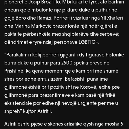
pioneret e Josip Broz Tito. Mbi kukat e tyre, ato bartnin
dheun që e mbulonte një pikturë duke u puthur në
gojë Boro dhe Ramizi. Portreti i vizatuar nga Yll Xhaferi
dhe Marina Markovic prezantonte një ndër gjërat e
pakta të përbashkëta mes shqiptarëve dhe serbevë;
qëndrimet e tyre ndaj personave LGBTIQ+.
“Parakalimi i këtij portreti gjigant i dy figurave historike
burra duke u puthur para 2500 spektatorëve në
Prishtinë, ka qenë moment që e kam prit me shumë
stres por edhe entuziazëm. Befasisht, puna ime
gjithmonë është prit pozitivisht në Kosovë, edhe pse
gjithmonë para prezantimeve e kam pasë një frikë
ekzistenciale por edhe nji nevojë urgjente për me u
shpreh” kujton Astritii.
Astriti është pjesë e skenës artisitike qysh nga mosha 5