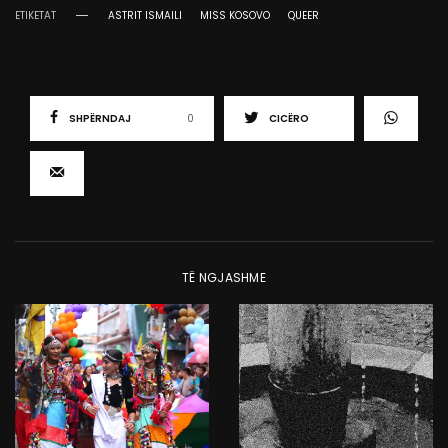
ETIKETAT
ASTRIT ISMAILI
MISS KOSOVO
QUEER
SHPËRNDAJ
0
CICËRO
TË NGJASHME