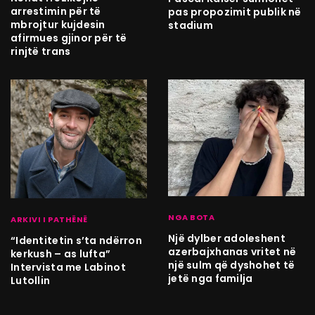
arrestimin për të
pas propozimit publik në
mbrojtur kujdesin
stadium
afirmues gjinor për të
rinjtë trans
NGA BOTA
ARKIVI I PATHËNË
Një dylber adoleshent
“Identitetin s’ta ndërron
azerbajxhanas vritet në
kerkush – as lufta”
një sulm që dyshohet të
Intervista me Labinot
jetë nga familja
Lutollin