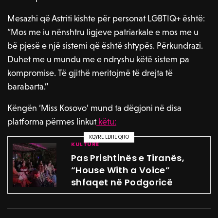
Mesazhi që Astriti kishte për personat LGBTIQ+ është:
“Mos me iu nënshtru ligjeve patriarkale e mos me u
bë pjesë e një sistemi që është shtypës. Përkundrazi.
Duhet me u mundu me e ndryshu këtë sistem pa
kompromise. Të gjithë meritojmë të drejta të
barabarta.”
Këngën ‘Miss Kosovo’ mund ta dëgjoni në disa
platforma përmes linkut
këtu:
KQYRE EDHE QITO
KULTURË
Pas Prishtinës e Tiranës,
“House With a Voice”
shfaqet në Podgoricë