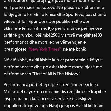
cila rezultoi si një prej ngjarjeve më të mëdha të të
artit performues në Kosovë. Në pjesën e atëhershme
të djegur të Pallatit të Rinisë dhe Sporteve, pas shumë
viteve ishte hapur dera për publikun dhe për
aktivitete të ndryshme. Kjo performancë për një orë
arriti të grumbullojë mbi 2500 vizitorë me gjithsej 33
performanca dhe morri edhe vëmendjen e
prestigjozes
“New York Times”
në atë kohë:
Në atë kohë, Astriti kishte kuruar programin e këtyre
performancave dhe po ashtu kishte marrë pjesë me
përformancën “First of All is The History”.
Performanca përbëhej nga 7 tifoze (cheerleaders).
Mbi supet e tyre ato i mbanin disa zgjatime të trupit të
inspiruara nga kullani (karakteristikë e veshjeve
popullore të grave nga Hasi) që sipas Astritit kujtonin