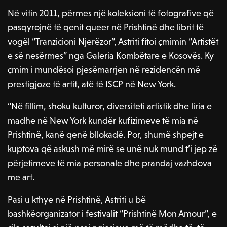
Në vitin 2011, përmes një koleksioni të fotografive që
pasqyrojnë të qenit queer në Prishtinë dhe librit të
vogël “Tranzicioni Njerëzor”, Astriti fitoi çmimin “Artistët
e së nesërmes” nga Galeria Kombëtare e Kosovës. Ky
çmim i mundësoi pjesëmarrjen në rezidencën më
prestigjoze të artit, atë të ISCP në New York.
“Në fillim, shoku kulturor, diversiteti artistik dhe liria e
madhe në New York kundër kufizimeve të mia në
Prishtinë, kanë qenë bllokadë. Por, shumë shpejt e
kuptova që askush më mirë se unë nuk mund t’i jep zë
përjetimeve të mia personale dhe prandaj vazhdova
me art.
Pasi u kthye në Prishtinë, Astriti u bë
bashkëorganizator i festivalit “Prishtinë Mon Amour”, e