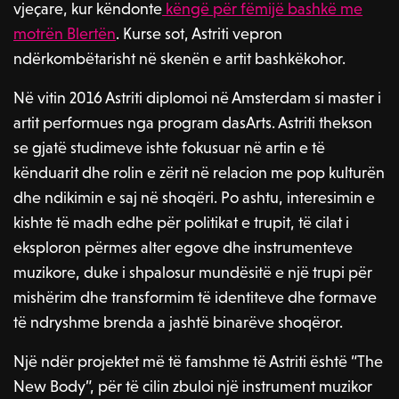
vjeçare, kur këndonte
këngë për fëmijë bashkë me
motrën Blertën
. Kurse sot, Astriti vepron
ndërkombëtarisht në skenën e artit bashkëkohor.
Në vitin 2016 Astriti diplomoi në Amsterdam si master i
artit performues nga program dasArts. Astriti thekson
se gjatë studimeve ishte fokusuar në artin e të
kënduarit dhe rolin e zërit në relacion me pop kulturën
dhe ndikimin e saj në shoqëri. Po ashtu, interesimin e
kishte të madh edhe për politikat e trupit, të cilat i
eksploron përmes alter egove dhe instrumenteve
muzikore, duke i shpalosur mundësitë e një trupi për
mishërim dhe transformim të identiteve dhe formave
të ndryshme brenda a jashtë binarëve shoqëror.
Një ndër projektet më të famshme të Astriti është “The
New Body”, për të cilin zbuloi një instrument muzikor