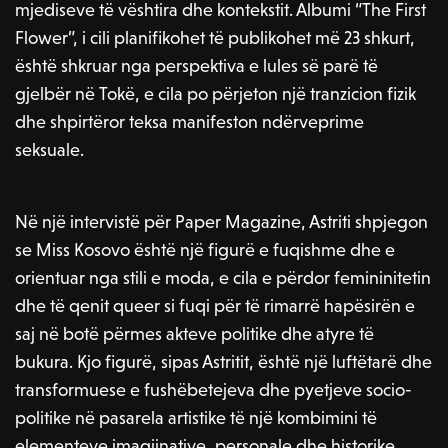
mjediseve të vështira dhe kontekstit. Albumi “The First
Flower”, i cili planifikohet të publikohet më 23 shkurt,
është shkruar nga perspektiva e lules së parë të
gjelbër në Tokë, e cila po përjeton një tranzicion fizik
dhe shpirtëror teksa manifeston ndërveprime
seksuale.
Në një intervistë për Paper Magazine, Astriti shpjegon
se Miss Kosovo është një figurë e fuqishme dhe e
orientuar nga stili e moda, e cila e përdor femininitetin
dhe të qenit queer si fuqi për të rimarrë hapësirën e
saj në botë përmes akteve politike dhe atyre të
bukura. Kjo figurë, sipas Astritit, është një luftëtarë dhe
transformuese e fushëbetejeva dhe pyetjeve socio-
politike në pasarela artistike të një kombimini të
elementeve imagjinative, personale dhe historike.