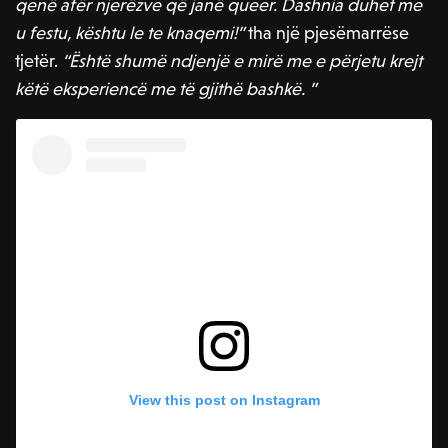
qenë afër njerëzve që janë queer. Dashnia duhet me
u festu, kështu le te knaqemi!”
tha një pjesëmarrëse
tjetër.
“Është shumë ndjenjë e mirë me e përjetu krejt
këtë eksperiencë me të gjithë bashkë. ”
View this post on Instagram