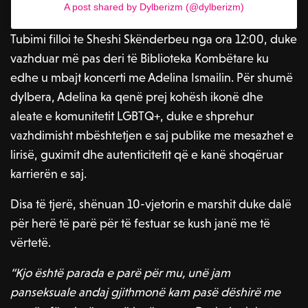
A post shared by Dylberizm (@dylberizm)
Tubimi filloi te Sheshi Skënderbeu nga ora 12:00, duke
vazhduar më pas deri të Biblioteka Kombëtare ku
edhe u mbajt koncerti me Adelina Ismailin. Për shumë
dylbera, Adelina ka qenë prej kohësh ikonë dhe
aleate e komunitetit LGBTQ+, duke e shprehur
vazhdimisht mbështetjen e saj publike me mesazhet e
lirisë, guximit dhe autenticitetit që e kanë shoqëruar
karrierën e saj.
Disa të tjerë, shënuan 10-vjetorin e marshit duke dalë
për herë të parë për të festuar se kush janë me të
vërtetë.
“Kjo është parada e parë për mu, unë jam
panseksuale andaj gjithmonë kam pasë dëshirë me