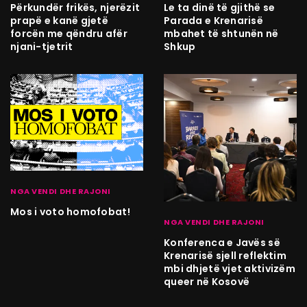
Përkundër frikës, njerëzit
Le ta dinë të gjithë se
prapë e kanë gjetë
Parada e Krenarisë
forcën me qëndru afër
mbahet të shtunën në
njani-tjetrit
Shkup
NGA VENDI DHE RAJONI
Mos i voto homofobat!
NGA VENDI DHE RAJONI
Konferenca e Javës së
Krenarisë sjell reflektim
mbi dhjetë vjet aktivizëm
queer në Kosovë