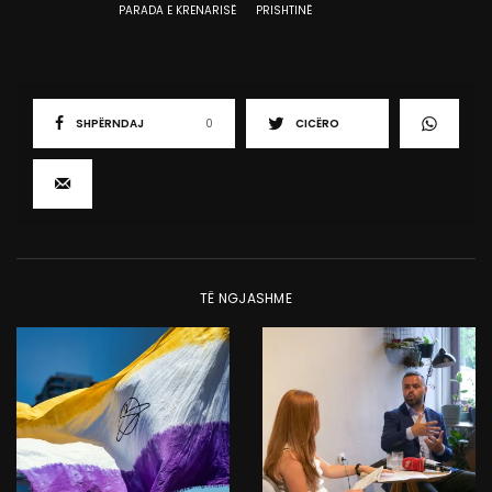
PARADA E KRENARISË
PRISHTINË
SHPËRNDAJ
0
CICËRO
TË NGJASHME