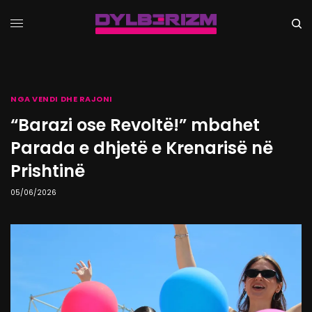
NGA VENDI DHE RAJONI
“Barazi ose Revoltë!” mbahet
Parada e dhjetë e Krenarisë në
Prishtinë
05/06/2026