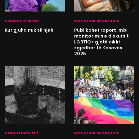
KALENDARI QUEER
NGA VENDI DHE RAJONI
Kur gjuha nuk të njeh
Publikohet raporti mbi
monitorimin e diskursit
LGBTIQ+ gjatë ciklit
zgjedhor të Kosovës
2025
ARKIVI I PATHËNË
NGA VENDI DHE RAJONI