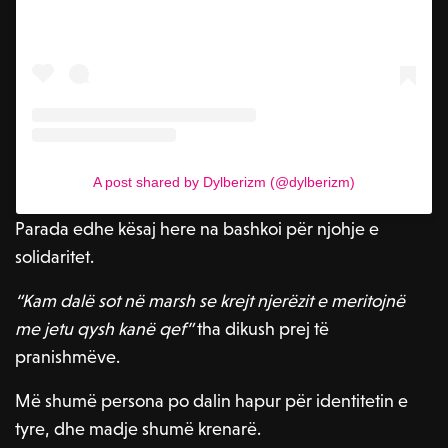
A post shared by Dylberizm (@dylberizm)
Parada edhe kësaj here na bashkoi për njohje e
solidaritet.
“Kam dalë sot në marsh se krejt njerëzit e meritojnë
me jetu qysh kanë qef”
tha dikush prej të
pranishmëve.
Më shumë persona po dalin hapur për identitetin e
tyre, dhe madje shumë krenarë.