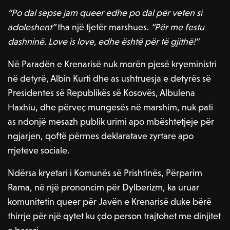
“Po dal sepse jam queer edhe po dal për veten si
adoleshent”
tha një tjetër marshues.
“Për me festu
dashninë. Love is love, edhe është për të gjithë!”
Në Paradën e Krenarisë nuk morën pjesë kryeministri
në detyrë, Albin Kurti dhe as ushtruesja e detyrës së
Presidentes së Republikës së Kosovës, Albulena
Haxhiu, dhe përveç mungesës në marshim, nuk pati
as ndonjë mesazh publik urimi apo mbështetjeje për
ngjarjen, qoftë përmes deklaratave zyrtare apo
rrjeteve sociale.
Ndërsa kryetari i Komunës së Prishtinës, Përparim
Rama, në një prononcim për Dylberizm, ka uruar
komunitetin queer për Javën e Krenarisë duke bërë
thirrje për një qytet ku çdo person trajtohet me dinjitet