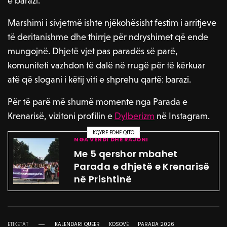
e barazi.
Marshimi i sivjetmë ishte njëkohësisht festim i arritjeve
të deritanishme dhe thirrje për ndryshimet që ende
mungojnë. Dhjetë vjet pas paradës së parë,
komuniteti vazhdon të dalë në rrugë për të kërkuar
atë që slogani i këtij viti e shprehu qartë: barazi.
Për të parë më shumë momente nga Parada e
Krenarisë, vizitoni profilin e
Dylberizm
në Instagram.
KQYRE EDHE QITO
NGA VENDI DHE RAJONI
Me 5 qershor mbahet
Parada e dhjetë e Krenarisë
në Prishtinë
ETIKETAT
KALENDARI QUEER
KOSOVË
PARADA 2026