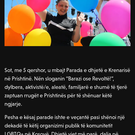
Sot, me 5 qershor, u mbajt Parada e dhjetë e Krenarisë
në Prishtinë. Nën sloganin “Barazi ose Revoltë!”,
dylbera, aktivistë/e, aleatë, familjarë e shumë të tjerë
zaptuan rrugët e Prishtinës për të shënuar këtë
ngjarje.
Pesha e kësaj parade ishte e veçantë pasi shënoi një
dekadë të këtij organizimi publik të komunitetit
LGBTQ+ në Kosovë. Dhjetë vjet më parë, dalja në