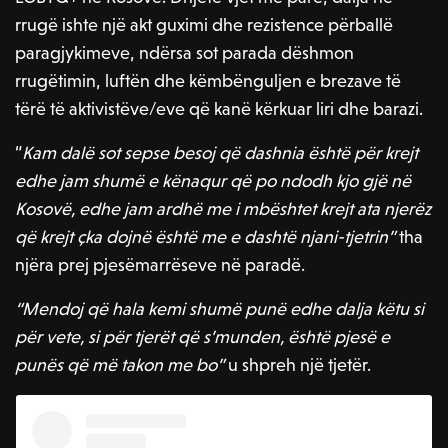
rrugë ishte një akt guximi dhe rezistence përballë
paragjykimeve, ndërsa sot parada dëshmon
rrugëtimin, luftën dhe këmbënguljen e brezave të
tërë të aktivistëve/eve që kanë kërkuar liri dhe barazi.
“
Kam dalë sot sepse besoj që dashnia është për krejt
edhe jam shumë e kënaqur që po ndodh kjo gjë në
Kosovë, edhe jam ardhë me i mbështet krejt ata njerëz
që krejt çka dojnë është me e dashtë njani-tjetrin”
tha
njëra prej pjesëmarrëseve në paradë.
“Mendoj që hala kemi shumë punë edhe dalja këtu si
për vete, si për tjerët që s’munden, është pjesë e
punës që më takon me bo”
u shpreh një tjetër.