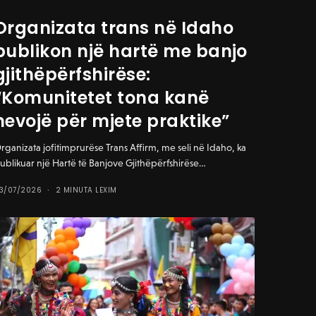
Organizata trans në Idaho
publikon një hartë me banjo
gjithëpërfshirëse:
“Komunitetet tona kanë
nevojë për mjete praktike”
rganizata jofitimprurëse Trans Affirm, me seli në Idaho, ka
ublikuar një Hartë të Banjove Gjithëpërfshirëse…
3/07/2026
2 MINUTA LEXIM