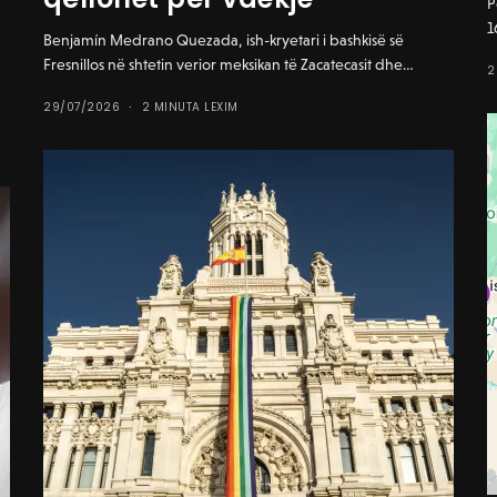
P
1
Benjamín Medrano Quezada, ish-kryetari i bashkisë së
Fresnillos në shtetin verior meksikan të Zacatecasit dhe…
2
29/07/2026
2 MINUTA LEXIM