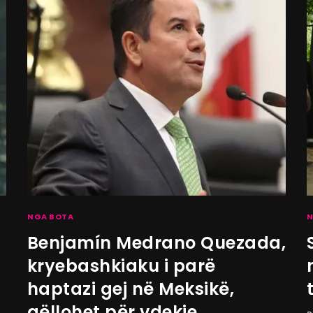
NGA BOTA
N
Benjamín Medrano Quezada,
kryebashkiaku i parë
haptazi gej në Meksikë,
qëllohet për vdekje