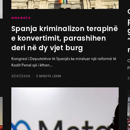
NGA BOTA
Spanja kriminalizon terapinë
e konvertimit, parashihen
deri në dy vjet burg
Kongresi i Deputetëve të Spanjës ka miratuar një reformë të
O
Kodit Penal që i kthen…
p
21/07/2026
2 MINUTA LEXIM
2