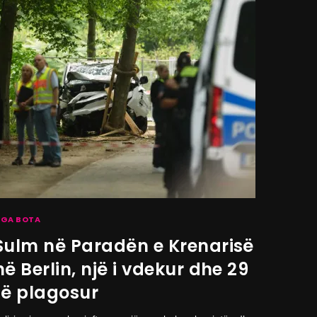
GA BOTA
Sulm në Paradën e Krenarisë
në Berlin, një i vdekur dhe 29
të plagosur