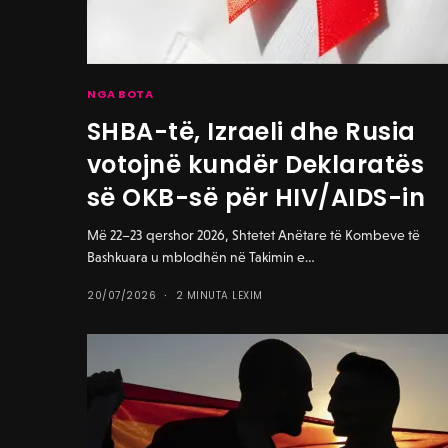
NGA BOTA
SHBA-të, Izraeli dhe Rusia
votojnë kundër Deklaratës
së OKB-së për HIV/AIDS-in
Më 22–23 qershor 2026, Shtetet Anëtare të Kombeve të
Bashkuara u mblodhën në Takimin e…
20/07/2026
2 MINUTA LEXIM