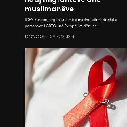
muslimanëve
ILGA-Europe, organizata më e madhe për të drejtat e
personave LGBTQ+ në Evropë, ka dënuar…
30/07/2026
2 MINUTA LEXIM