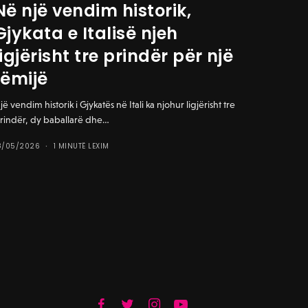
Në një vendim historik,
Gjykata e Italisë njeh
ligjërisht tre prindër për një
fëmijë
jë vendim historik i Gjykatës në Itali ka njohur ligjërisht tre
rindër, dy baballarë dhe…
8/05/2026
1 MINUTË LEXIM