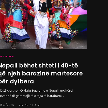
GA BOTA
Nepali bëhet shteti i 40-të
që njeh barazinë martesore
për dylbera
ë 18 qershor, Gjykata Supreme e Nepalit urdhëroi
everinë të garantojë të drejta të barabarta…
7/07/2026
2 MINUTA LEXIM