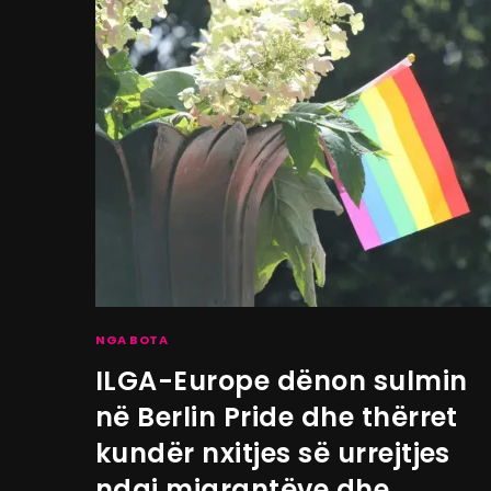
NGA BOTA
ILGA-Europe dënon sulmin
në Berlin Pride dhe thërret
kundër nxitjes së urrejtjes
ndaj migrantëve dhe