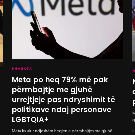
NGA BOTA
N
Meta po heq 79% më pak
përmbajtje me gjuhë
urrejtjeje pas ndryshimit të
politikave ndaj personave
M
LGBTQIA+
q
n
Meta ka ulur ndjeshëm heqjen e përmbajtjes me gjuhë
0