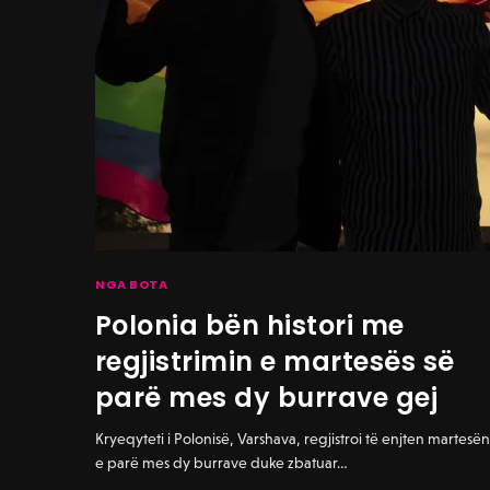
NGA BOTA
Polonia bën histori me
regjistrimin e martesës së
parë mes dy burrave gej
Kryeqyteti i Polonisë, Varshava, regjistroi të enjten martesë
e parë mes dy burrave duke zbatuar…