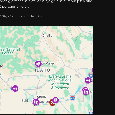
olicia gjermane ka njoftuar se një grua ka humbur jetën dhe
6 persona të tjerë…
6/07/2026
2 MINUTA LEXIM