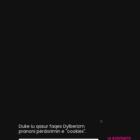
Duke iu qasur faqes Dylberizm
pranoni përdorimin e "cookies".
PËR DYLBERIZM
NDAJE STORIEN TONE
NA KONTAKTO