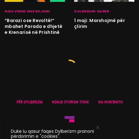
NGA VENDI DHE RAJONI
KALENDARI QUEER
“Barazi ose Revoltë!”
1 maji: Marshojmë për
mbahet Parada e dhjetë
çlirim
e Krenarisë në Prishtinë
PËR DYLBERIZM
NDAJE STORIEN TONE
NA KONTAKTO
Duke iu qasur faqes Dylberizm pranoni
përdorimin e "cookies".