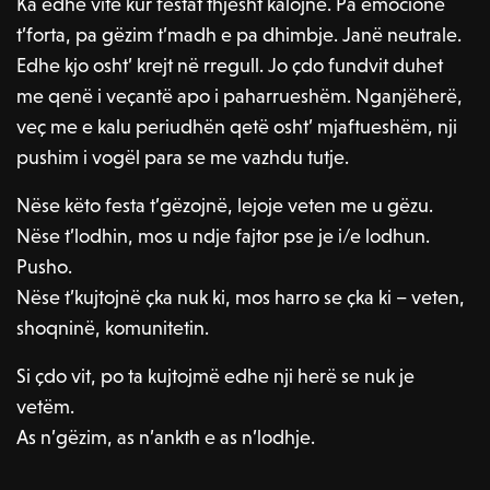
Ka edhe vite kur festat thjesht kalojnë. Pa emocione
t’forta, pa gëzim t’madh e pa dhimbje. Janë neutrale.
Edhe kjo osht’ krejt në rregull. Jo çdo fundvit duhet
me qenë i veçantë apo i paharrueshëm. Nganjëherë,
veç me e kalu periudhën qetë osht’ mjaftueshëm, nji
pushim i vogël para se me vazhdu tutje.
Nëse këto festa t’gëzojnë, lejoje veten me u gëzu.
Nëse t’lodhin, mos u ndje fajtor pse je i/e lodhun.
Pusho.
Nëse t’kujtojnë çka nuk ki, mos harro se çka ki – veten,
shoqninë, komunitetin.
Si çdo vit, po ta kujtojmë edhe nji herë se nuk je
vetëm.
As n’gëzim, as n’ankth e as n’lodhje.