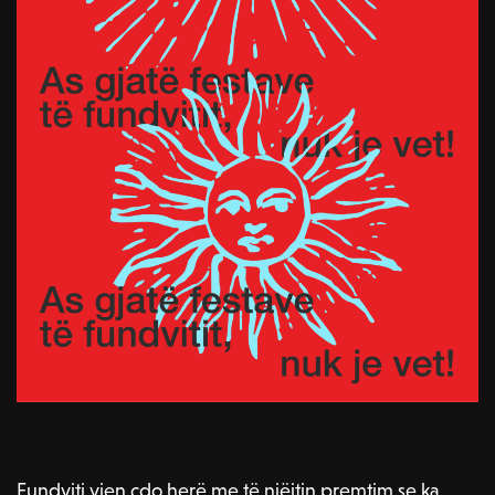
Fundviti vjen çdo herë me të njëjtin premtim se ka