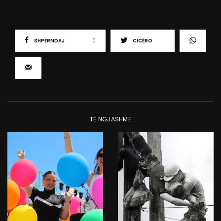
SHPËRNDAJ
0
CICËRO
TË NGJASHME