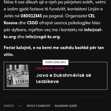
Nëse ti ose dikush që e njeh po përjetoni ankth, vetmi
e izolim gjatë festave të fundvitit, kontaktoni Linjën e
Jetës në
080012345
pa pagesë. Organizatat
CEL
Kosova
dhe
CSGD
ofrojnë seanca psikologjike falas
për dylbera, mjafton veç me i kontaktu në
info@cel-
ks.org
dhe
info@csgd-ks.org
.
Festat kalojnë, e na kemi me vazhdu bashkë për tan
vitin.
KQYRE EDHE QITO
KALENDARI QUEER
Java e Dukshmërisë së
Lezbikeve
ETIKETAT
FESTAT E FUNDVITIT
KALENDARI QUEER