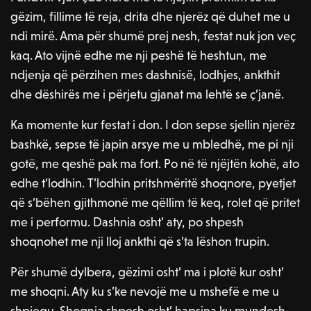
gëzim, fillime të reja, drita dhe njerëz që duhet me u
ndi mirë. Ama për shumë prej nesh, festat nuk jon veç
kaq. Ato vijnë edhe me nji peshë të heshtun, me
ndjenja që përzihen mes dashnisë, lodhjes, ankthit
dhe dëshirës me i përjetu gjanat ma lehtë se ç’janë.
Ka momente kur festat i don. I don sepse sjellin njerëz
bashkë, sepse të japin arsye me u mbledhë, me pi nji
gotë, me qeshë pak ma fort. Po në të njëjtën kohë, ato
edhe t’lodhin. T’lodhin pritshmëritë shoqnore, pyetjet
që s’bëhen gjithmonë me qëllim të keq, rolet që pritet
me i performu. Dashnia osht’ aty, po shpesh
shoqnohet me nji lloj ankthi që s’ta lëshon trupin.
Për shumë dylbera, gëzimi osht’ ma i plotë kur osht’
me shoqni. Aty ku s’ke nevojë me u mshefë e me u
shpjegu. Shoqnia shpesh osht’ hapsina ku mundesh