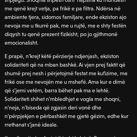
me qenë krejt vetja, pa frikë e pa filtra. Ndërsa në
ambiente tjera, sidomos familjare, ende ekziston ajo
nevoja me u tkurrë pak, me u rujtë, me e shty festën
diqysh tu qenë prezent fizikisht, po jo gjithmonë
emocionalisht.
E prapë, n’krejt këtë përzierje ndjenjash, ekziston
solidariteti që na mban bashkë. Ai vjen prej faktit që
shumë prej nesh i përjetojmë festat me kufizime, me
frikë ose me nevojën me u mshefë. Ama kur e dimë
që s’jemi vetëm, barra bëhet pak ma e lehtë.
Solidariteti shihet n’mbledhjet e vogla me shoqni,
n’neja, n’biseda që zgjasin deri vonë dhe
n’përpjekjen e përbashkët me gjetë gëzim, edhe kur
rrethanat s’janë ideale.