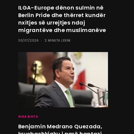
ILGA-Europe dënon sulmin në
Berlin Pride dhe thërret kundër
nxitjes së urrejtjes ndaj
migrantëve dhe muslimanëve
30/07/2026
2 MINUTA LEXIM
NGA BOTA
Benjamín Medrano Quezada,
kryebashkiaku i parë haptazi