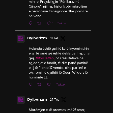
miratoi Projektligjin “Për Barazinë
Gjinore”, nji hap historik për mbrojtjen
e personave transgjinorë dhe jobinarë
në vend.
Twitter
1
Dylberizm
31 Tet
Holanda është gati të ketë kryeministrin
e saj të parë që është deklaruar hapur si
gej,
#RobJetten
, pas rezultateve në
zgjedhjet e fundit, të cilat panë partinë
e tij të fitonte 17 vende, dhe partinë e
ekstremit të djathtë të Geert Wilders të
humbiste 11.
Twitter
Dylberizm
27 Tet
Mbrëmjen e së premtes, më 25 tetor,