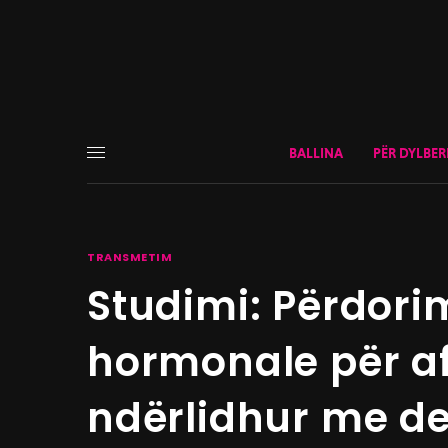
BALLINA
PËR DYLBER
TRANSMETIM
Studimi: Përdorim
hormonale për af
ndërlidhur me de