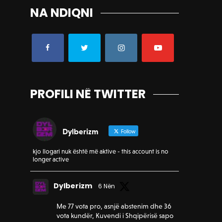
NA NDIQNI
PROFILI NË TWITTER
Dylberizm
Follow
kjo llogari nuk është më aktive - this account is no
longer active
Dylberizm
6 Nën
Me 77 vota pro, asnjë abstenim dhe 36
vota kundër, Kuvendi i Shqipërisë sapo