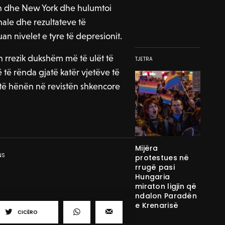
ton dhe New York dhe hulumtoi
ale dhe rezultateve të
guan nivelet e tyre të depresionit.
 rrezik dukshëm më të ulët të
TJETRA
të rënda gjatë katër vjetëve të
r të hënën në revistën shkencore
Mijëra
NS
protestues në
rrugë pasi
Hungaria
miraton ligjin që
ndalon Paradën
e Krenarisë
CICËRO