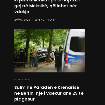
gej në Meksikë, qëllohet për
vdekje
29/07/2026
2 MINUTA LEXIM
NGA BOTA
Sulm në Paradën e Krenarisë
në Berlin, një i vdekur dhe 29 të
plagosur