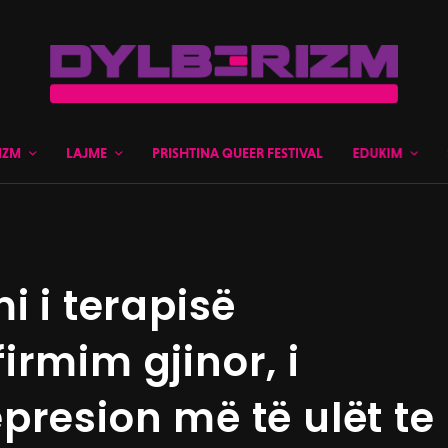
IZM
LAJME
PRISHTINA QUEER FESTIVAL
EDUKIM
i i terapisë
irmim gjinor, i
presion më të ulët te