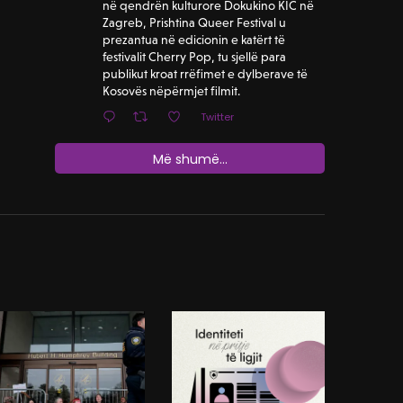
në qendrën kulturore Dokukino KIC në
Zagreb, Prishtina Queer Festival u
prezantua në edicionin e katërt të
festivalit Cherry Pop, tu sjellë para
publikut kroat rrëfimet e dylberave të
Kosovës nëpërmjet filmit.
Twitter
Më shumë...