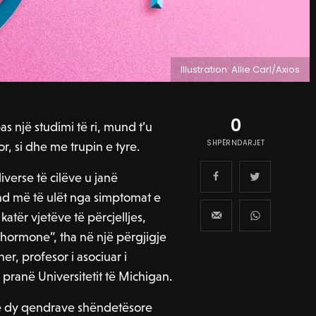
Illustration: Allie Carl/Axios
0
s një studimi të ri, mund t’u
SHPËRNDARJET
, si dhe me trupin e tyre.
iverse të cilëve u janë
ind më të ulët nga simptomat e
atër vjetëve të përcjelljes,
r hormone”, tha në një përgjigje
ner, profesor i asociuar i
pranë Universitetit të Michigan.
 të dy qendrave shëndetësore