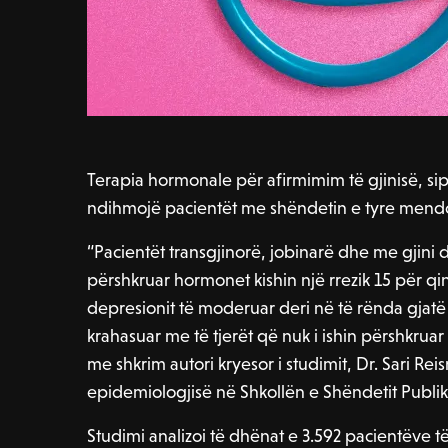
Terapia hormonale për afirmimim të gjinisë, sipa
ndihmojë pacientët me shëndetin e tyre mendor
“Pacientët transgjinorë, jobinarë dhe me gjini d
përshkruar hormonet kishin një rrezik 15 për q
depresionit të moderuar deri në të rënda gjatë k
krahasuar me të tjerët që nuk i ishin përshkrua
me shkrim autori kryesor i studimit, Dr. Sari Reis
epidemiologjisë në Shkollën e Shëndetit Publik 
Studimi analizoi të dhënat e 3.592 pacientëve