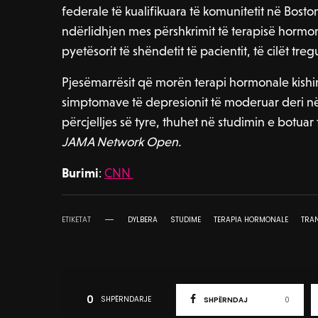
federale të kualifikuara të komunitetit në Bos
ndërlidhjen mes përshkrimit të terapisë hormon
pyetësorit të shëndetit të pacientit, të cilët tre
Pjesëmarrësit që morën terapi hormonale kishin
simptomave të depresionit të moderuar deri në 
përcjelljes së tyre, thuhet në studimin e botua
JAMA Network Open.
Burimi
:
CNN
ETIKETAT
DYLBERA
STUDIME
TERAPIA HORMONALE
TRA
0
SHPËRNDARJE
SHPËRNDAJ
0