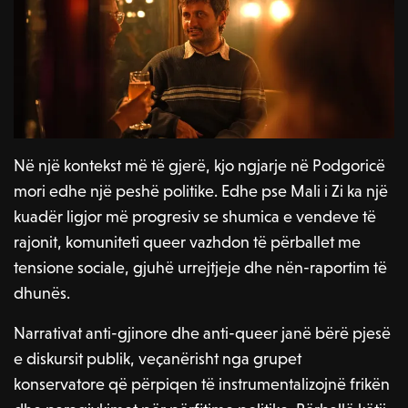
Në një kontekst më të gjerë, kjo ngjarje në Podgoricë
mori edhe një peshë politike. Edhe pse Mali i Zi ka një
kuadër ligjor më progresiv se shumica e vendeve të
rajonit, komuniteti queer vazhdon të përballet me
tensione sociale, gjuhë urrejtjeje dhe nën-raportim të
dhunës.
Narrativat anti-gjinore dhe anti-queer janë bërë pjesë
e diskursit publik, veçanërisht nga grupet
konservatore që përpiqen të instrumentalizojnë frikën