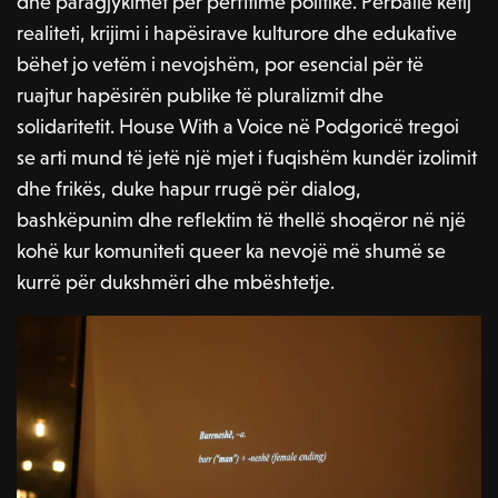
dhe paragjykimet për përfitime politike. Përballë këtij
realiteti, krijimi i hapësirave kulturore dhe edukative
bëhet jo vetëm i nevojshëm, por esencial për të
ruajtur hapësirën publike të pluralizmit dhe
solidaritetit. House With a Voice në Podgoricë tregoi
se arti mund të jetë një mjet i fuqishëm kundër izolimit
dhe frikës, duke hapur rrugë për dialog,
bashkëpunim dhe reflektim të thellë shoqëror në një
kohë kur komuniteti queer ka nevojë më shumë se
kurrë për dukshmëri dhe mbështetje.