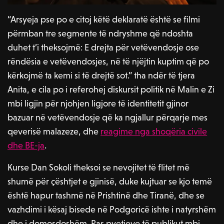
“Arsyeja pse po e citoj këtë deklaratë është se filmi
përmban tre segmente të ndryshme që ndoshta
duhet t’i theksojmë: E drejta për vetëvendosje ose
rëndësia e vetëvendosjes, në të njëjtin kuptim që po
kërkojmë ta kemi si të drejtë sot.” tha ndër të tjera
Anita, e cila po i referohej diskursit politik në Malin e Zi
mbi ligjin për njohjen ligjore të identitetit gjinor
bazuar në vetëvendosje që ka ngjallur përqarje mes
qeverisë malazeze, dhe
reagime nga shoqëria civile
dhe BE-ja
.
Kurse Dan Sokoli theksoi se nevojitet të flitet më
shumë për çështjet e gjinisë, duke kujtuar se kjo temë
është hapur tashmë në Prishtinë dhe Tiranë, dhe se
vazhdimi i kësaj bisede në Podgoricë ishte i natyrshëm
dhe i domosdoshëm. Pas pyetjeve të publikut mbi