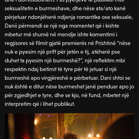
seksualitetin e burrneshave, dhe nëse ata/ato kanë
përjetuar ndonjëherë ndjenja romantike ose seksuale,
Danii përmendi se një nga momentet që i kishte
mbetur më shumë në mendje ishte komentimi i
regjisores së filmit gjatë premierës në Prishtinë “nëse
nuk e pyesim një prift për jetën e tij, atëherë pse
duhet ta pyesim një burrneshë?”, një reflektim mbi
respektin ndaj betimit të tyre për të jetuar si një
burrneshë apo virgjëreshë e përbetuar. Dani shtoi se
nuk është e ditur nëse burrneshat janë penduar apo jo
për zgjedhjet e tyre, dhe se kjo, në fund, mbetet një
interpretim që i lihet publikut.