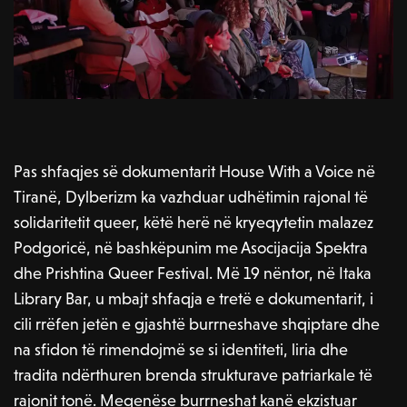
Pas shfaqjes së dokumentarit House With a Voice në
Tiranë, Dylberizm ka vazhduar udhëtimin rajonal të
solidaritetit queer, këtë herë në kryeqytetin malazez
Podgoricë, në bashkëpunim me Asocijacija Spektra
dhe Prishtina Queer Festival. Më 19 nëntor, në Itaka
Library Bar, u mbajt shfaqja e tretë e dokumentarit, i
cili rrëfen jetën e gjashtë burrneshave shqiptare dhe
na sfidon të rimendojmë se si identiteti, liria dhe
tradita ndërthuren brenda strukturave patriarkale të
rajonit tonë. Meqenëse burrneshat kanë ekzistuar