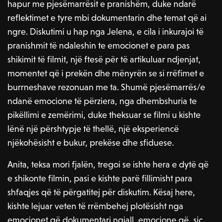
hapur me pjesëmarrësit e pranishëm, duke ndarë
reflektimet e tyre mbi dokumentarin dhe temat që ai
ngre. Diskutimi u hap nga Jelena, e cila i inkurajoi të
pranishmit të ndaleshin te emocionet e para pas
shikimit të filmit, një ftesë për të artikuluar ndjenjat,
momentet që i prekën dhe mënyrën se si rrëfimet e
burrneshave rezonuan me ta. Shumë pjesëmarrës/e
ndanë emocione të përziera, nga dhembshuria te
pikëllimi e zemërimi, duke theksuar se filmi u kishte
lënë një përshtypje të thellë, një eksperiencë
njëkohësisht e bukur, prekëse dhe sfiduese.
Anita, teksa mori fjalën, tregoi se ishte hera e dytë që
e shikonte filmin, pasi e kishte parë fillimisht para
shfaqjes që të përgatitej për diskutim. Kësaj here,
kishte lejuar veten të rrëmbehej plotësisht nga
emocionet që dokumentari ngjall, emocione që, siç