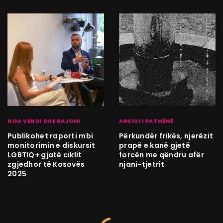
NGA VENDI DHE RAJONI
ARKIVI I PATHËNË
Publikohet raporti mbi
Përkundër frikës, njerëzit
monitorimin e diskursit
prapë e kanë gjetë
LGBTIQ+ gjatë ciklit
forcën me qëndru afër
zgjedhor të Kosovës
njani-tjetrit
2025