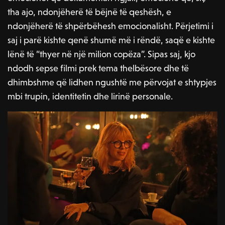
tha ajo, ndonjëherë të bëjnë të qeshësh, e
ndonjëherë të shpërbëhesh emocionalisht. Përjetimi i
saj i parë kishte qenë shumë më i rëndë, saqë e kishte
lënë të “thyer në një milion copëza”. Sipas saj, kjo
ndodh sepse filmi prek tema thelbësore dhe të
dhimbshme që lidhen ngushtë me përvojat e shtypjes
mbi trupin, identitetin dhe lirinë personale.