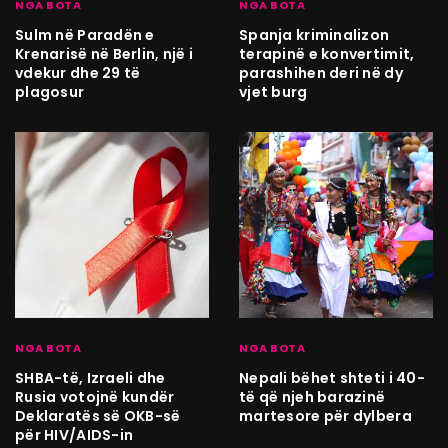
NGA BOTA
NGA BOTA
Sulm në Paradën e
Spanja kriminalizon
Krenarisë në Berlin, një i
terapinë e konvertimit,
vdekur dhe 29 të
parashihen deri në dy
plagosur
vjet burg
NGA BOTA
NGA BOTA
SHBA-të, Izraeli dhe
Nepali bëhet shteti i 40-
Rusia votojnë kundër
të që njeh barazinë
Deklaratës së OKB-së
martesore për dylbera
për HIV/AIDS-in