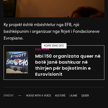
Ky projekt është mbështetur nga EFB, një
bashkëpunim i organizuar nga Rrjeti i Fondacioneve
Evropiane.
KQYRE EDHE QITO
KULTURË
Mbi 150 organizata queer në
botë janë bashkuar në
thirrjen për bojkotimin e
Eurovisionit
ETIKETAT
HOUSE WITH A VOICE
KULTURË
LAJME
QUEER