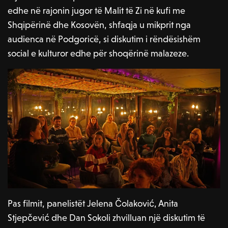
edhe në rajonin jugor të Malit të Zi në kufi me
Shqipërinë dhe Kosovën, shfaqja u mikprit nga
audienca në Podgoricë, si diskutim i rëndësishëm
social e kulturor edhe për shoqërinë malazeze.
Pas filmit, panelistët Jelena Čolaković, Anita
Stjepčević dhe Dan Sokoli zhvilluan një diskutim të