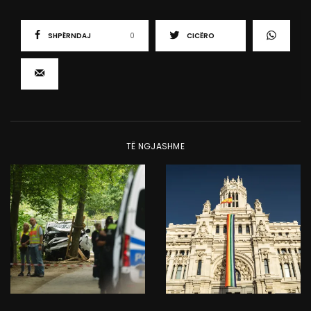
SHPËRNDAJ
0
CICËRO
TË NGJASHME