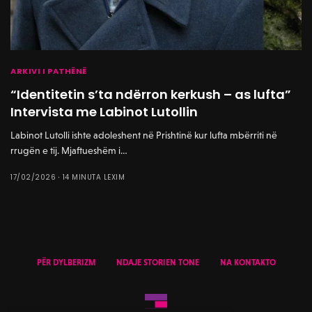
ARKIVI I PATHËNË
“Identitetin s’ta ndërron kerkush – as lufta”
Intervista me Labinot Lutollin
Labinot Lutolli ishte adoleshent në Prishtinë kur lufta mbërriti në
rrugën e tij. Mjaftueshëm i…
17/02/2026
14 MINUTA LEXIM
PËR DYLBERIZM
NDAJE STORIEN TONE
NA KONTAKTO