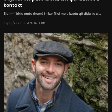
kontakt
Blerimi* ishte ende shumë i ri kur filloi me e kuptu që diçka te ai…
30/05/2026
9 MINUTA LEXIM