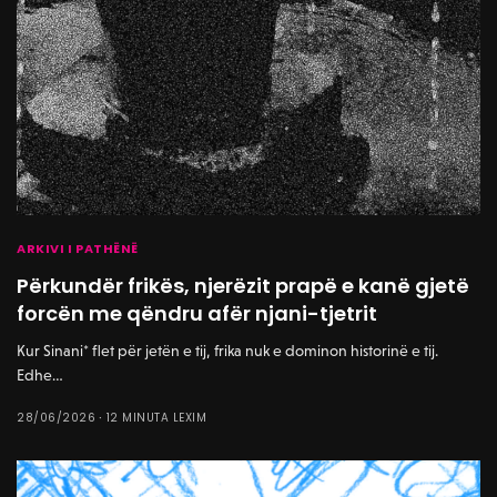
ARKIVI I PATHËNË
Përkundër frikës, njerëzit prapë e kanë gjetë
forcën me qëndru afër njani-tjetrit
Kur Sinani* flet për jetën e tij, frika nuk e dominon historinë e tij.
Edhe…
28/06/2026
12 MINUTA LEXIM