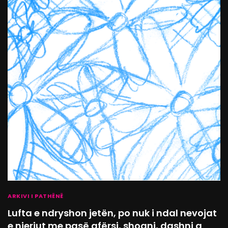
ARKIVI I PATHËNË
Lufta e ndryshon jetën, po nuk i ndal nevojat
e njeriut me pasë afërsi, shoqni, dashni a