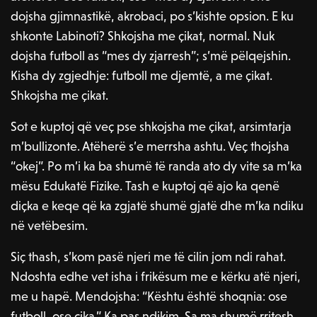
dojsha gjimnastikë, akrobaci, po s’kishte opsion. E ku
shkonte Labinoti? Shkojsha me çikat, normal. Nuk
dojsha futboll as “mes dy zjarresh”; s’më pëlqejshin.
Kisha dy zgjedhje: futboll me djemtë, a me çikat.
Shkojsha me çikat.
Sot e kuptoj që veç pse shkojsha me çikat, arsimtarja
m’bullizonte. Atëherë s’e merrsha ashtu. Veç thojsha
“okej”. Po m’i ka ba shumë të randa ato dy vite sa m’ka
mësu Edukatë Fizike. Tash e kuptoj që ajo ka qenë
diçka e keqe që ka zgjatë shumë gjatë dhe m’ka ndiku
në vetëbesim.
Siç thash, s’kom pasë njeri me të cilin jom ndi rahat.
Ndoshta edhe vet isha i frikësum me e kërku atë njeri,
me u hapë. Mendojsha: “Kështu është shoqnia: ose
futboll, ose çika.” Ka pas ndikim. Sa ma shumë rritesh,