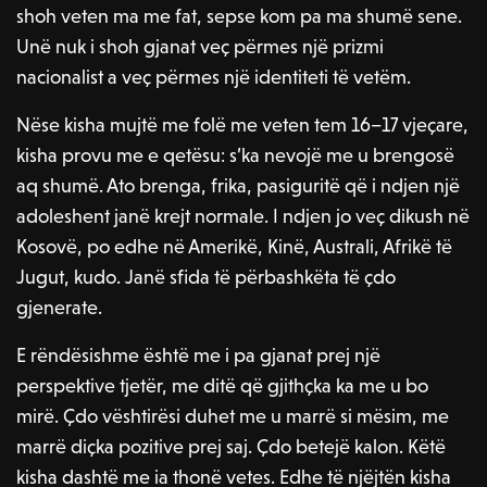
shoh veten ma me fat, sepse kom pa ma shumë sene.
Unë nuk i shoh gjanat veç përmes një prizmi
nacionalist a veç përmes një identiteti të vetëm.
Nëse kisha mujtë me folë me veten tem 16–17 vjeçare,
kisha provu me e qetësu: s’ka nevojë me u brengosë
aq shumë. Ato brenga, frika, pasiguritë që i ndjen një
adoleshent janë krejt normale. I ndjen jo veç dikush në
Kosovë, po edhe në Amerikë, Kinë, Australi, Afrikë të
Jugut, kudo. Janë sfida të përbashkëta të çdo
gjenerate.
E rëndësishme është me i pa gjanat prej një
perspektive tjetër, me ditë që gjithçka ka me u bo
mirë. Çdo vështirësi duhet me u marrë si mësim, me
marrë diçka pozitive prej saj. Çdo betejë kalon. Këtë
kisha dashtë me ia thonë vetes. Edhe të njëjtën kisha