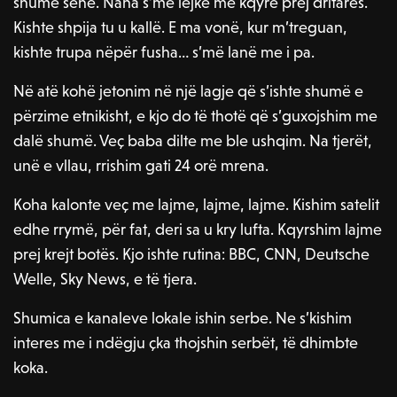
shumë sene. Nana s’më lejke me kqyrë prej dritares.
Kishte shpija tu u kallë. E ma vonë, kur m’treguan,
kishte trupa nëpër fusha… s’më lanë me i pa.
Në atë kohë jetonim në një lagje që s’ishte shumë e
përzime etnikisht, e kjo do të thotë që s’guxojshim me
dalë shumë. Veç baba dilte me ble ushqim. Na tjerët,
unë e vllau, rrishim gati 24 orë mrena.
Koha kalonte veç me lajme, lajme, lajme. Kishim satelit
edhe rrymë, për fat, deri sa u kry lufta. Kqyrshim lajme
prej krejt botës. Kjo ishte rutina: BBC, CNN, Deutsche
Welle, Sky News, e të tjera.
Shumica e kanaleve lokale ishin serbe. Ne s’kishim
interes me i ndëgju çka thojshin serbët, të dhimbte
koka.