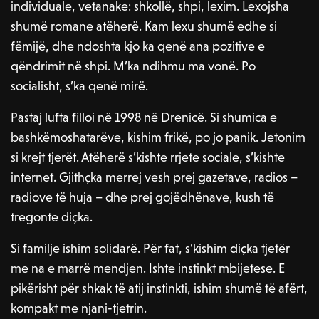
individuale, vetanake: shkollë, shpi, lexim. Lexojsha
shumë romane atëherë. Kam lexu shumë edhe si
fëmijë, dhe ndoshta kjo ka qenë ana pozitive e
qëndrimit në shpi. M’ka ndihmu ma vonë. Po
socialisht, s’ka qenë mirë.
Pastaj lufta filloi në 1998 në Drenicë. Si shumica e
bashkëmoshatarëve, kishim frikë, po jo panik. Jetonim
si krejt tjerët. Atëherë s’kishte rrjete sociale, s’kishte
internet. Gjithçka merrej vesh prej gazetave, radios –
radiove të huja – dhe prej gojëdhënave, kush të
tregonte diçka.
Si familje ishim solidarë. Për fat, s’kishim diçka tjetër
me na e marrë mendjen. Ishte instinkt mbijetese. E
pikërisht për shkak të atij instinkti, ishim shumë të afërt,
kompakt me njani-tjetrin.