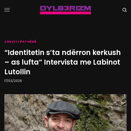
ARKIVI I PATHËNË
“Identitetin s’ta ndërron kerkush
– as lufta” Intervista me Labinot
Lutollin
17/02/2026