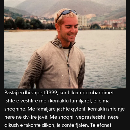
Pastaj erdhi shpejt 1999, kur filluan bombardimet.
Ishte e vështirë me i kontaktu familjarët, e le ma
shoqninë. Me familjarë jashtë qytetit, kontakti ishte një
herë në dy-tre javë. Me shoqni, veç rastësisht, nëse
dikush e takonte dikon, ia çonte fjalën. Telefonat