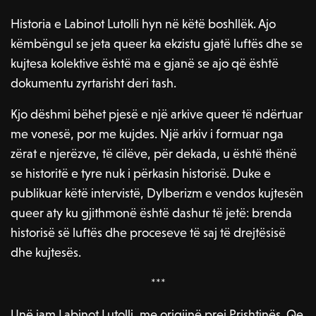
Historia e Labinot Lutolli hyn në këtë boshllëk. Ajo
këmbëngul se jeta queer ka ekzistu gjatë luftës dhe se
kujtesa kolektive është ma e gjanë se ajo që është
dokumentu zyrtarisht deri tash.
Kjo dëshmi bëhet pjesë e një arkive queer të ndërtuar
me vonesë, por me kujdes. Një arkiv i formuar nga
zërat e njerëzve, të cilëve, për dekada, u është thënë
se historitë e tyre nuk i përkasin historisë. Duke e
publikuar këtë intervistë, Dylberizm e vendos kujtesën
queer aty ku gjithmonë është dashur të jetë: brenda
historisë së luftës dhe proceseve të saj të drejtësisë
dhe kujtesës.
***
Unë jam Labinot Lutolli, me origjinë prej Prishtinës. Qe