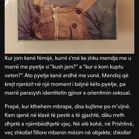
Kur jom kanë fëmijë, kurrë s’më ka shku mendja me u
marrë me pyetje si “kush jam?” a “kur e kom kuptu
veten?”. Ato pyetje kanë ardhë ma vonë. Mendoj që
krejt njerëzit në një moment i bëjnë këto pyetje, pa
marrë parasysh identitetin gjinor a orientimin seksual.
Prapë, kur kthehem mbrapa, disa kujtime po m’vijnë.
Kam qenë në klasë të pestë a të gjashtë, diku rreth
dhjetë a njëmbëdhjetë vjeç. Në atë kohë, në Prishtinë,
veç shkollat fillore mbanin mësim në objekte; shkollat