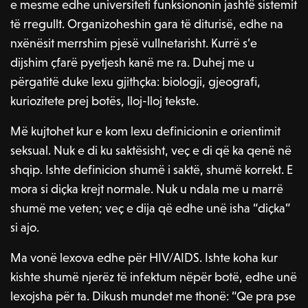
e mesme edhe universiteti funksiononin jashtë sistemit
të rregullt. Organizoheshin gara të diturisë, edhe na
nxënësit merrshim pjesë vullnetarisht. Kurrë s’e
dijshim çfarë pyetjesh kanë me ra. Duhej me u
përgatitë duke lexu gjithçka: biologji, gjeografi,
kuriozitete prej botës, lloj-lloj tekste.
Më kujtohet kur e kom lexu definicionin e orientimit
seksual. Nuk e di ku saktësisht, veç e di që ka qenë në
shqip. Ishte definicion shumë i saktë, shumë korrekt. E
mora si diçka krejt normale. Nuk u ndala me u marrë
shumë me veten; veç e dija që edhe unë isha “diçka”
si ajo.
Ma vonë lexova edhe për HIV/AIDS. Ishte koha kur
kishte shumë njerëz të infektum nëpër botë, edhe unë
lexojsha për ta. Dikush mundet me thonë: “Qe pra pse