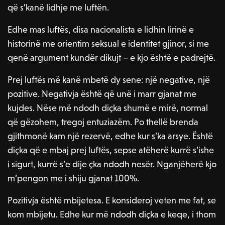
që s’kanë lidhje me luftën.
Edhe mas luftës, disa nacionalista e lidhin lirinë e
historinë me orientim seksual e identitet gjinor, si me
qenë argument kundër dikujt – e kjo është e padrejtë.
Prej luftës më kanë mbetë dy sene: një negative, një
pozitive. Negativja është që unë i marr gjanat me
kujdes. Nëse më ndodh diçka shumë e mirë, normal
që gëzohem, tregoj entuziazëm. Po thellë brenda
gjithmonë kam një rezervë, edhe kur s’ka arsye. Është
diçka që e mbaj prej luftës, sepse atëherë kurrë s’ishe
i sigurt, kurrë s’e dije çka ndodh nesër. Nganjëherë kjo
m’pengon me i shiju gjanat 100%.
Pozitivja është mbijetesa. E konsideroj veten me fat, se
kom mbijetu. Edhe kur më ndodh diçka e keqe, i thom