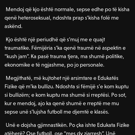
Mendoj që kjo është normale, sepse edhe po të kisha
qenë heteroseksual, ndoshta prap s’kisha folë me
askënd.
Kjo është një periudhë që s’muj me e quajt
traumatike. Fëmijëria s’ka qenë traumë në aspektin e
“kush jam”. Ka pasë trauma tjera, ma shumë politike,
ekonomike e të ngjashme, po jo personale.
Megjithatë, më kujtohet një arsimtare e Edukatës
Fizike që m’ka bullizu. Ndoshta si fëmijë s’e kom kuptu
si bullizëm; e kom kuptu ma shumë si rreptësi. Po sot,
kur e mendoj, ajo ka qenë shumë e rreptë me mu
sepse unë s’lujsha futboll me djemtë e klasës.
Unë e dojsha gjimnastikën. Po çka ishte Edukata Fizike
atëherë? Ose futboll, ose “mes dy zjarresh”. Unë