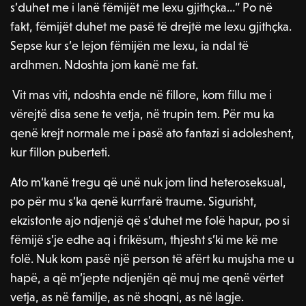
s’duhet me i lanë fëmijët me lexu gjithçka…” Po në
fakt, fëmijët duhet me pasë të drejtë me lexu gjithçka.
Sepse kur s’e lejon fëmijën me lexu, ia ndal të
ardhmen. Ndoshta jom kanë me fat.
Vit mas viti, ndoshta ende në fillore, kom fillu me i
vërejtë disa sene te vetja, në trupin tem. Për mu ka
qenë krejt normale me i pasë ato fantazi si adoleshent,
kur fillon puberteti.
Ato m’kanë tregu që unë nuk jom lind heteroseksual,
po për mu s’ka qenë kurrfarë traume. Sigurisht,
ekzistonte ajo ndjenjë që s’duhet me folë hapur, po si
fëmijë s’je edhe aq i frikësum, thjesht s’ki me kë me
folë. Nuk kom pasë një person të afërt ku mujsha me u
hapë, a që m’jepte ndjenjën që muj me qenë vërtet
vetja, as në familje, as në shoqni, as në lagje.