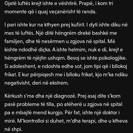
Gjatë luftës krejt ishte e vështirë. Prapë, i kom tri
momente që i quaj veçanërisht të randa.
I pari ishte kur na kthyen prej kufirit. I dyti ishte diku në
mes të luftës. Një ditë hëngrëm drekë bashkë me
familjen, dhe të nesërmen u zgjova në spital. Më
kishte ndodhë diçka. A ishte helmim, nuk e di, krejt e
hëngrëm të njëjtin ushqim. Besoj se ishte psikologjike.
Si adoleshent, e ndoshta edhe sot, jom tipi që i bllokoj
frikat. E kur përpiqesh me i blloku frikat, kjo m’ka ndiku
negativisht, deri në ekstrem.
Kërkush s’ma dha një diagnozë. Prej asaj dite s’kom
pasë probleme të tilla, po atëherë u zgjova në spital
pa e mbajtë mend kurgjo. Për fat, ishte një doktor i
mirë. M’kontrolloi si duhet, m’dha terapi, dhe u ktheva
në shpi.