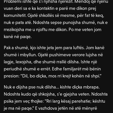
Problemi ishte që s’i njihsha njerëzit. Mendoj që njeriu
vuan deri sa e ka kontaktin e parë me dikon prej
komunitetit. Gjatë shkollës së mesme, për fat të keq,
nuk e pata atë. Ndoshta sepse punojsha shumë, nuk e
rrezikojsha me u njoftu me dikon. Po me veten jom
kanë në paqe.
Pak a shumë, kjo ishte jeta jem para luftës. Jom kanë
shumë i mbyllun. Gjatë pushimeve verore lujsha në
lagje, lexojsha, dhe shumë rrallë dilsha. Ishte një
periudhë shumë e errët. Edhe familjarët më bënin
presion: “Dil, bo diçka, mos rri krejt kohën në shpi.”
Nuk e dijsha pse nuk dilsha… kishte diçka mbrapa.
Ndoshta kudo që shkojsha, s’e gjejsha veten. Ndoshta
psika jem veç thojke: “Rri larg kësaj parehatie; kështu
je ma në paqe.” E vazhdova jetën në atë mënyrë