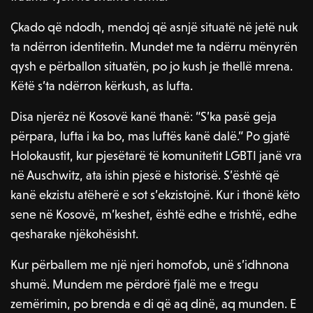
Çkado që ndodh, mendoj që asnjë situatë në jetë nuk
ta ndërron identitetin. Mundet me ta ndërru mënyrën
qysh e përballon situatën, po jo kush je thellë mrena.
Këtë s’ta ndërron kërkush, as lufta.
Disa njerëz në Kosovë kanë thanë: “S’ka pasë geja
përpara, lufta i ka bo, mas luftës kanë dalë.” Po gjatë
Holokaustit, kur pjesëtarë të komunitetit LGBTI janë vra
në Auschwitz, ata ishin pjesë e historisë. S’është që
kanë ekzistu atëherë e sot s’ekzistojnë. Kur i thonë këto
sene në Kosovë, m’keshet, është edhe e trishtë, edhe
qesharake njëkohësisht.
Kur përballem me një njeri homofob, unë s’idhnona
shumë. Mundem me përdorë fjalë me e tregu
zemërimin, po brenda e di që aq dinë, aq munden. E