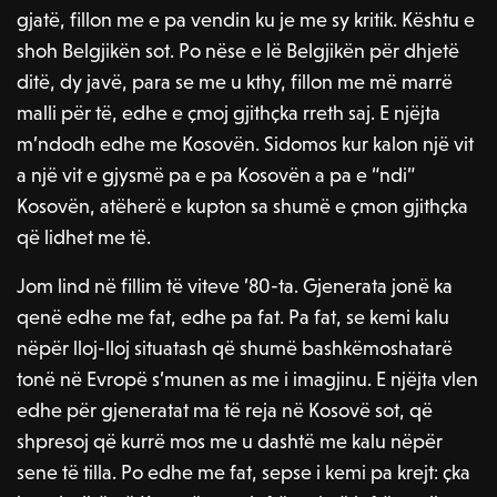
gjatë, fillon me e pa vendin ku je me sy kritik. Kështu e
shoh Belgjikën sot. Po nëse e lë Belgjikën për dhjetë
ditë, dy javë, para se me u kthy, fillon me më marrë
malli për të, edhe e çmoj gjithçka rreth saj. E njëjta
m’ndodh edhe me Kosovën. Sidomos kur kalon një vit
a një vit e gjysmë pa e pa Kosovën a pa e “ndi”
Kosovën, atëherë e kupton sa shumë e çmon gjithçka
që lidhet me të.
Jom lind në fillim të viteve ’80-ta. Gjenerata jonë ka
qenë edhe me fat, edhe pa fat. Pa fat, se kemi kalu
nëpër lloj-lloj situatash që shumë bashkëmoshatarë
tonë në Evropë s’munen as me i imagjinu. E njëjta vlen
edhe për gjeneratat ma të reja në Kosovë sot, që
shpresoj që kurrë mos me u dashtë me kalu nëpër
sene të tilla. Po edhe me fat, sepse i kemi pa krejt: çka