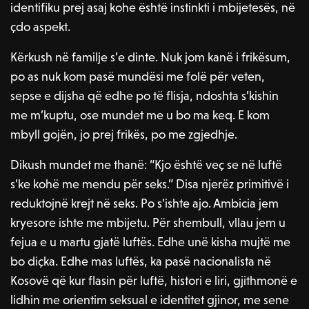
identifiku prej asaj kohe është instinkti i mbijetesës, në
çdo aspekt.
Kërkush në familje s’e dinte. Nuk jom kanë i frikësum,
po as nuk kom pasë mundësi me folë për veten,
sepse e dijsha që edhe po të flisja, ndoshta s’kishin
me m’kuptu, ose mundet me u bo ma keq. E kom
mbyll gojën, jo prej frikës, po me zgjedhje.
Dikush mundet me thanë: “Kjo është veç se në luftë
s’ke kohë me mendu për seks.” Disa njerëz primitivë i
reduktojnë krejt në seks. Po s’ishte ajo. Ambicia jem
kryesore ishte me mbijetu. Për shembull, vllau jem u
fejua e u martu gjatë luftës. Edhe unë kisha mujtë me
bo diçka. Edhe mas luftës, ka pasë nacionalista në
Kosovë që kur flasin për luftë, histori e liri, gjithmonë e
lidhin me orientim seksual e identitet gjinor, me sene