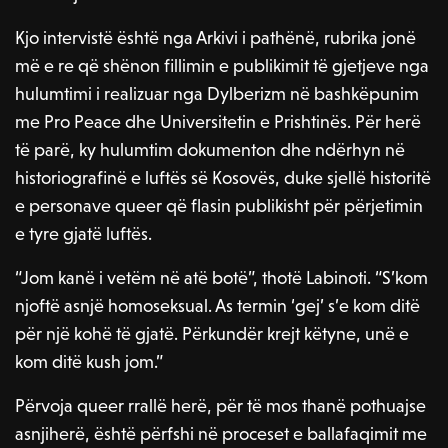
Kjo intervistë është nga Arkivi i pathënë, rubrika jonë
më e re që shënon fillimin e publikimit të gjetjeve nga
hulumtimi i realizuar nga Dylberizm në bashkëpunim
me Pro Peace dhe Universitetin e Prishtinës. Për herë
të parë, ky hulumtim dokumenton dhe ndërhyn në
historiografinë e luftës së Kosovës, duke sjellë historitë
e personave queer që flasin publikisht për përjetimin
e tyre gjatë luftës.
“Jom kanë i vetëm në atë botë”, thotë Labinoti. “S’kom
njoftë asnjë homoseksual. As termin ‘gej’ s’e kom ditë
për një kohë të gjatë. Përkundër krejt këtyne, unë e
kom ditë kush jom.”
Përvoja queer rrallë herë, për të mos thanë pothuajse
asnjiherë, është përfshi në proceset e ballafaqimit me