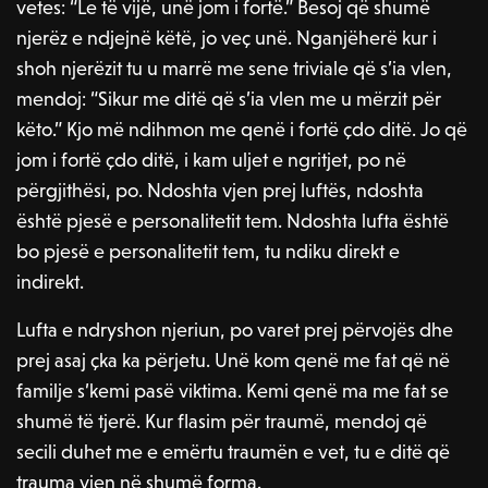
vetes: “Le të vijë, unë jom i fortë.” Besoj që shumë
njerëz e ndjejnë këtë, jo veç unë. Nganjëherë kur i
shoh njerëzit tu u marrë me sene triviale që s’ia vlen,
mendoj: “Sikur me ditë që s’ia vlen me u mërzit për
këto.” Kjo më ndihmon me qenë i fortë çdo ditë. Jo që
jom i fortë çdo ditë, i kam uljet e ngritjet, po në
përgjithësi, po. Ndoshta vjen prej luftës, ndoshta
është pjesë e personalitetit tem. Ndoshta lufta është
bo pjesë e personalitetit tem, tu ndiku direkt e
indirekt.
Lufta e ndryshon njeriun, po varet prej përvojës dhe
prej asaj çka ka përjetu. Unë kom qenë me fat që në
familje s’kemi pasë viktima. Kemi qenë ma me fat se
shumë të tjerë. Kur flasim për traumë, mendoj që
secili duhet me e emërtu traumën e vet, tu e ditë që
trauma vjen në shumë forma.