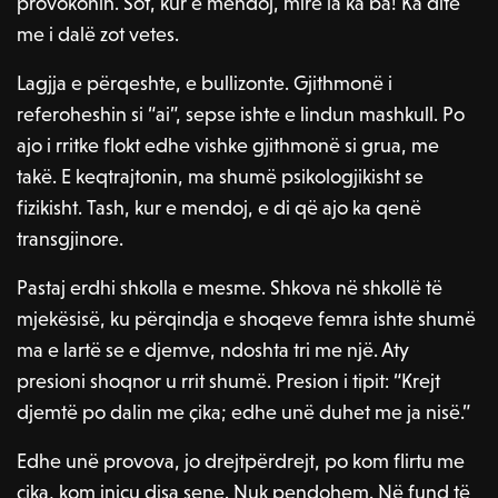
provokonin. Sot, kur e mendoj, mirë ia ka ba! Ka ditë
me i dalë zot vetes.
Lagjja e përqeshte, e bullizonte. Gjithmonë i
referoheshin si “ai”, sepse ishte e lindun mashkull. Po
ajo i rritke flokt edhe vishke gjithmonë si grua, me
takë. E keqtrajtonin, ma shumë psikologjikisht se
fizikisht. Tash, kur e mendoj, e di që ajo ka qenë
transgjinore.
Pastaj erdhi shkolla e mesme. Shkova në shkollë të
mjekësisë, ku përqindja e shoqeve femra ishte shumë
ma e lartë se e djemve, ndoshta tri me një. Aty
presioni shoqnor u rrit shumë. Presion i tipit: “Krejt
djemtë po dalin me çika; edhe unë duhet me ja nisë.”
Edhe unë provova, jo drejtpërdrejt, po kom flirtu me
çika, kom inicu disa sene. Nuk pendohem. Në fund të