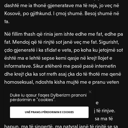
dashtë me ia thonë gjeneratave ma të reja, jo veç në
Kosovë, po gjithkund. I çmoj shumë. Besoj shumë në
ta.
Në fillim thash që rinia jem ishte edhe me fat, edhe pa
fat. Mendoj që të rinjtë sot janë veç me fat. Sigurisht,
çdo gjeneratë i ka sfidat e veta, po koha ku jetojmë sot
është ma e lehtë sepse kemi qasje në krejt llojet e
informatave. Sikur atëherë me pasë pasë internetin
dhe krejt çka ka sot rreth asaj çka do të thotë me qenë
homoseksual, ndoshta kisha mujtë me e pranu veten
shumë ma shpejt.
Duke iu qasur faqes Dylberizm pranoni
përdorimin e "cookies".
Gjeneratat e reja e kanë edhe përkrahjen e
gjeneratave ma të vjetra si e imja. U besoj të rinjve.
UNË PRANOJ PËRDORIMIN E COOKIES
Shpesh, kur vij në Kosovë, befasohem se sa ma të
hapun, ma të sinqertë, ma natyral janë të rinjtë se sa