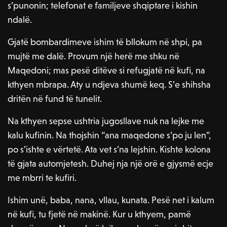
s’punonin; telefonat e familjeve shqiptare i kishin
ndalë.
Gjatë bombardimeve ishim të bllokum në shpi, pa
mujtë me dalë. Provum një herë me shku në
Maqedoni; mas pesë ditëve si refugjatë në kufi, na
kthyen mbrapa. Aty u ndjeva shumë keq. S’e shihsha
dritën në fund të tunelit.
Na kthyen sepse ushtria jugosllave nuk na lejke me
kalu kufinin. Na thojshin “ana maqedone s’po ju len”,
po s’ishte e vërtetë. Ata vet s’na lejshin. Kishte kolona
të gjata automjetesh. Duhej nja një orë e gjysmë ecje
me mbrri te kufiri.
Ishim unë, baba, nana, vllau, kunata. Pesë net i kalum
në kufi, tu fjetë në makinë. Kur u kthyem, pamë