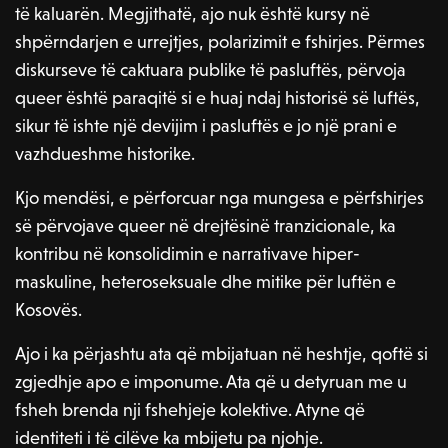
të kaluarën. Megjithatë, ajo nuk është kursy në
shpërndarjen e urrejtjes, polarizimit e fshirjes. Përmes
diskurseve të caktuara publike të pasluftës, përvoja
queer është paraqitë si e huaj ndaj historisë së luftës,
sikur të ishte një devijim i pasluftës e jo një prani e
vazhdueshme historike.
Kjo mendësi, e përforcuar nga mungesa e përfshirjes
së përvojave queer në drejtësinë tranzicionale, ka
kontribu në konsolidimin e narrativave hiper-
maskuline, heteroseksuale dhe mitike për luftën e
Kosovës.
Ajo i ka përjashtu ata që mbijatuan në heshtje, qoftë si
zgjedhje apo e imponume. Ata që u detyruan me u
fsheh brenda nji fshehjeje kolektive. Atyne që
identiteti i të cilëve ka mbijetu pa njohje.