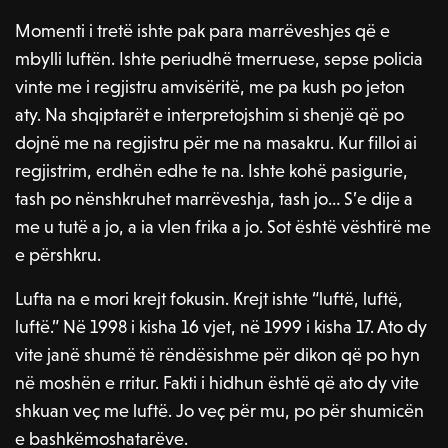
Momenti i tretë ishte pak para marrëveshjes që e
mbylli luftën. Ishte periudhë tmerruese, sepse policia
vinte me i regjistru amvisëritë, me pa kush po jeton
aty. Na shqiptarët e interpretojshim si shenjë që po
dojnë me na regjistru për me na masakru. Kur filloi ai
regjistrim, erdhën edhe te na. Ishte kohë pasigurie,
tash po nënshkruhet marrëveshja, tash jo… S’e dije a
me u tutë a jo, a ia vlen frika a jo. Sot është vështirë me
e përshkru.
Lufta na e mori krejt fokusin. Krejt ishte “luftë, luftë,
luftë.” Në 1998 i kisha 16 vjet, në 1999 i kisha 17. Ato dy
vite janë shumë të rëndësishme për dikon që po hyn
në moshën e rritur. Fakti i hidhun është që ato dy vite
shkuan veç me luftë. Jo veç për mu, po për shumicën
e bashkëmoshatarëve.