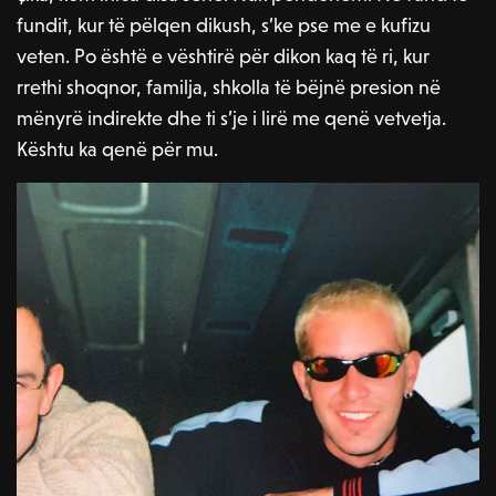
fundit, kur të pëlqen dikush, s’ke pse me e kufizu
veten. Po është e vështirë për dikon kaq të ri, kur
rrethi shoqnor, familja, shkolla të bëjnë presion në
mënyrë indirekte dhe ti s’je i lirë me qenë vetvetja.
Kështu ka qenë për mu.