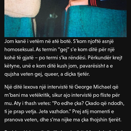
Jom kanë i vetëm në atë botë. S’kom njoftë asnjë
homoseksual. As termin “gej” s’e kom ditë për një
kohë të gjatë – po termi s’ka rëndësi. Përkundër krejt
këtyne, unë e kom ditë kush jom, pavarësisht a e
qujsha veten gej, queer, a diçka tjetër.
Një ditë lexova një intervistë të George Michael që
m’bani ma vetëkritik, sikur ajo intervistë po fliste për
mu. Aty i thash vetes: “Po edhe çka? Çkado që ndodh,
ti je prap vetja. Jeta vazhdon.” Prej atij momenti e
pranova veten, dhe s’ma nijke ma çka thojshin tjerët.