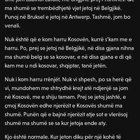
ma shumë se trembëdhjetë vjet jetoj në Belgjikë.
Punoj në Bruksel e jetoj në Antwerp. Tashmë, jom bo
venali.
Nuk është që e kom harru Kosovën, kurrë s’kam me e
harru. Po, prej se jetoj në Belgjikë, në disa gjana nihna
ma shumë belg se sa kosovar, e në disa gjana e di që
kam me u ndi kosovar, shqiptar, tanë jetën.
Nuk i kom harru rrënjët. Nuk vi shpesh, po sa herë që
vi, mundohem me shtrydhë krejt atë ndjenjë sa jom
në Kosovë, me e shiju tamam. Prej se jetoj jashtë, e
çmoj Kosovën edhe njerëzit e Kosovës shumë ma
shumë. Punën që e bajnë njerëzit atje sot e vlerësoj
shumë ma shumë se sa kur jetoja ende aty.
Kjo është normale. Kur jeton diku për një kohë të