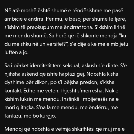
Në atë moshë është shumë e rëndësishme me pasë
ambicie e andrra. Për mu, e besoj për shumë të tjerë,
s’ishim të preokupum me ëndrrat tona. S’kishim lirinë
me mendu shumë. Sa herë që të shkonte mendja “ku
du me shku në universitet?”, s’e dije a ke me e mbijetu
luftën a jo.
Sa i përket identitetit tem seksual, askush s’e dinte. S’e
njihsha askënd që ishte haptazi gej. Ndoshta kisha
dyshime për dikon, po s’i bëjsha presion, s’kisha
kontakt. Edhe me veten, thjesht s’merresha. Nuk e
kishim luksin me mendu. Instinkti i mbijetesës na e
mori gjithçka. S’na la me mendu, me ëndërru, me
fantazu, me bo kurgjo.
Mendoj që ndoshta e vetmja shkathtësi që muj me e