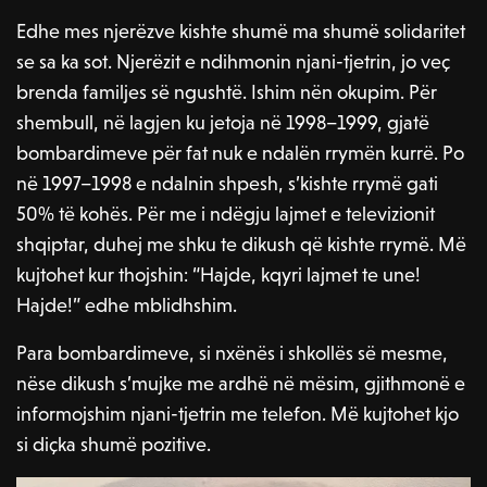
Edhe mes njerëzve kishte shumë ma shumë solidaritet
se sa ka sot. Njerëzit e ndihmonin njani-tjetrin, jo veç
brenda familjes së ngushtë. Ishim nën okupim. Për
shembull, në lagjen ku jetoja në 1998–1999, gjatë
bombardimeve për fat nuk e ndalën rrymën kurrë. Po
në 1997–1998 e ndalnin shpesh, s’kishte rrymë gati
50% të kohës. Për me i ndëgju lajmet e televizionit
shqiptar, duhej me shku te dikush që kishte rrymë. Më
kujtohet kur thojshin: “Hajde, kqyri lajmet te une!
Hajde!” edhe mblidhshim.
Para bombardimeve, si nxënës i shkollës së mesme,
nëse dikush s’mujke me ardhë në mësim, gjithmonë e
informojshim njani-tjetrin me telefon. Më kujtohet kjo
si diçka shumë pozitive.