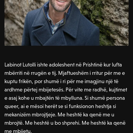
Labinot Lutolli ishte adoleshent në Prishtinë kur lufta
mbërriti në rrugën e tij. Mjaftueshëm i rritur për me e
kuptu frikën, por shumë i ri për me imagjinu një të
ardhme përtej mbijetesës. Për vite me radhë, kujtimet
e asaj kohe u mbajtën të mbylluna. Si shumë persona
queer, ai e mësoi herët se si funksionon heshtja si
mekanizëm mbrojtjeje. Me heshtë ka qenë me u
mbrojtë. Me heshtë u bo shprehi. Me heshtë ka qenë
me mbijetu.