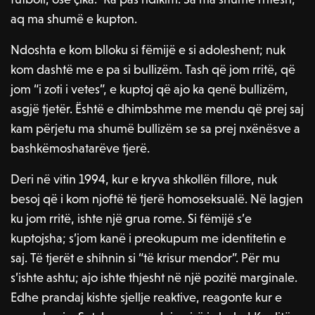
aq ma shumë e kupton.
Ndoshta e kom blloku si fëmijë e si adoleshent; nuk
kom dashtë me e pa si bullizëm. Tash që jom rritë, që
jom “i zoti i vetes”, e kuptoj që ajo ka qenë bullizëm,
asgjë tjetër. Është e dhimbshme me mendu që prej saj
kam përjetu ma shumë bullizëm se sa prej nxënësve a
bashkëmoshatarëve tjerë.
Deri në vitin 1994, kur e kryva shkollën fillore, nuk
besoj që i kom njoftë të tjerë homoseksualë. Në lagjen
ku jom rritë, ishte një grua rome. Si fëmijë s’e
kuptojsha; s’jom kanë i preokupum me identitetin e
saj. Të tjerët e shihnin si “të krisur mendor”. Për mu
s’ishte ashtu; ajo ishte thjesht në një pozitë marginale.
Edhe prandaj kishte sjellje reaktive, reagonte kur e