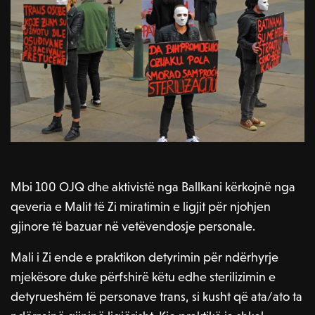
Mbi 100 OJQ dhe aktivistë nga Ballkani kërkojnë nga
qeveria e Malit të Zi miratimin e ligjit për njohjen
gjinore të bazuar në vetëvendosje personale.
Mali i Zi ende e praktikon detyrimin për ndërhyrje
mjekësore duke përfshirë këtu edhe sterilizimin e
detyrueshëm të personave trans, si kusht që ata/ato ta