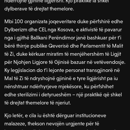
ndërrojnë gjininë ligjërisht. Kjo praktikë ia shkel
dylberave të drejtat themelore.
Mbi 100 organizata joqeveritare duke përfshirë edhe
Dylberizm dhe CEL nga Kosova, e aktivistë të pavarur
nga i gjithë Ballkani Perëndimor janë bashkuar për t’i
bërë thirrje publike Qeverisë dhe Parlamentit të Malit
të Zi, duke kërkuar miratim të menjëhershëm të Ligjit
për Njohjen Ligjore të Gjinisë bazuar në vetëvendosje.
Ky legjislacion do t’i lejonte personat transgjinorë në
Mal të Zi të ndryshojnë gjininë e tyre ligjërisht pa iu
nënshtruar ndërhyrjeve mjekësore, ku përfshihet
edhe sterilizimi i detyrueshëm – një praktikë që shkel
të drejtat themelore të njeriut.
Kjo letër, e cila iu është dërguar institucioneve
malazeze, thekson nevojën urgjente për të