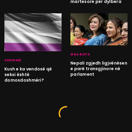
martesore për dylbera
NGA BOTA
SHKRIME
Nepali zgjedh ligjvënësen
e parë transgjinore në
Kush e ka vendosë që
parlament
seksi është
domosdoshmëri?