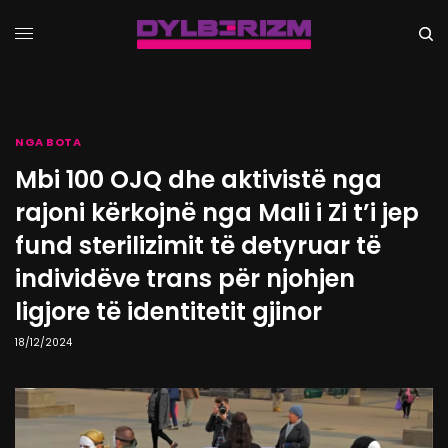
NGA BOTA
Mbi 100 OJQ dhe aktivistë nga
rajoni kërkojnë nga Mali i Zi t’i jep
fund sterilizimit të detyruar të
individëve trans për njohjen
ligjore të identitetit gjinor
18/12/2024