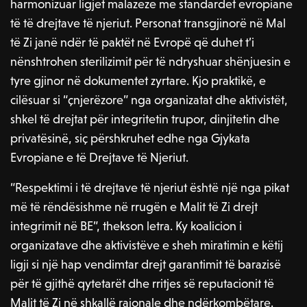
harmonizuar ligjet malazeze me standardet evropiane
të të drejtave të njeriut. Personat transgjinorë në Mal
të Zi janë ndër të paktët në Evropë që duhet t’i
nënshtrohen sterilizimit për të ndryshuar shënjuesin e
tyre gjinor në dokumentet zyrtare. Kjo praktikë, e
cilësuar si “çnjerëzore” nga organizatat dhe aktivistët,
shkel të drejtat për integritetin trupor, dinjitetin dhe
privatësinë, siç përshkruhet edhe nga Gjykata
Evropiane e të Drejtave të Njeriut.
“Respektimi i të drejtave të njeriut është një nga pikat
më të rëndësishme në rrugën e Malit të Zi drejt
integrimit në BE”, thekson letra. Ky koalicion i
organizatave dhe aktivistëve e sheh miratimin e këtij
ligji si një hap vendimtar drejt garantimit të barazisë
për të gjithë qytetarët dhe rritjes së reputacionit të
Malit të Zi në shkallë rajonale dhe ndërkombëtare.