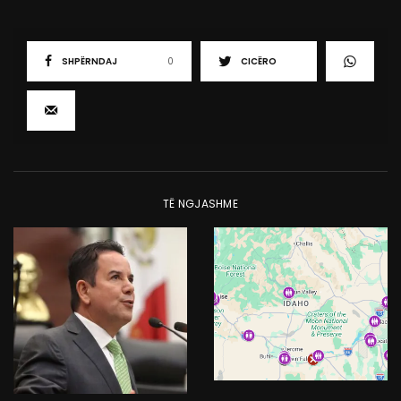
SHPËRNDAJ
0
CICËRO
TË NGJASHME