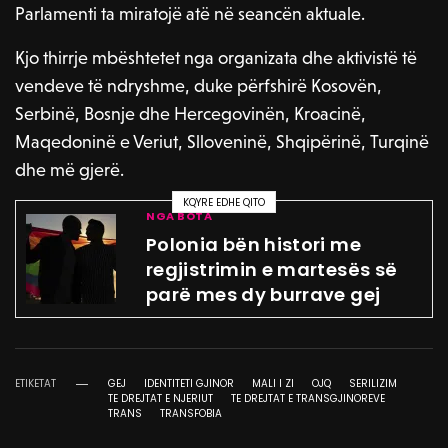
Parlamenti ta miratojë atë në seancën aktuale.
Kjo thirrje mbështetet nga organizata dhe aktivistë të
vendeve të ndryshme, duke përfshirë Kosovën,
Serbinë, Bosnje dhe Hercegovinën, Kroacinë,
Maqedoninë e Veriut, Slloveninë, Shqipërinë, Turqinë
dhe më gjerë.
KQYRE EDHE QITO
NGA BOTA
Polonia bën histori me
regjistrimin e martesës së
parë mes dy burrave gej
ETIKETAT
GEJ
IDENTITETI GJINOR
MALI I ZI
OJQ
SERILIZIM
TE DREJTAT E NJERIUT
TE DREJTAT E TRANSGJINOREVE
TRANS
TRANSFOBIA