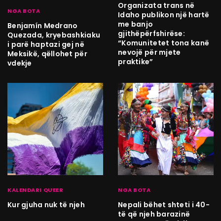
Organizata trans në
NGA BOTA
Idaho publikon një hartë
me banjo
Benjamín Medrano
gjithëpërfshirëse:
Quezada, kryebashkiaku
“Komunitetet tona kanë
i parë haptazi gej në
nevojë për mjete
Meksikë, qëllohet për
praktike”
vdekje
KALENDARI QUEER
NGA BOTA
Kur gjuha nuk të njeh
Nepali bëhet shteti i 40-
të që njeh barazinë