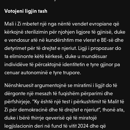
Votojeni ligjin tash
Mali i Zi mbetet një nga nëntë vendet evropiane që
kërkojnë sterilizimin për njohjen ligjore të gjinisë, duke
e vendosur atë në kundërshtim me vlerat e BE-së dhe
detyrimet për të drejtat e njeriut. Ligji i propozuar do
ta eliminonte këtë kërkesë, duke u mundësuar
individëve të përcaktojnë identitetin e tyre gjinor pa
cenuar autonominë e tyre trupore.
Nënshkruesit argumentojnë se miratimi i ligjit do të
dërgonte një mesazh të fuqishëm përparimi dhe
përfshirjeje. “Ky është një test i përkushtimit të Malit të
Zi për demokracinë dhe të drejtat e njeriut”, thonë ata,
duke i bërë thirrje qeverisë që të miratojë
legjislacionin deri në fund të vitit 2024 dhe që