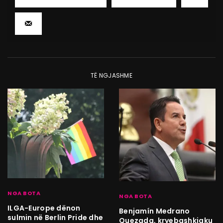
TË NGJASHME
NGA BOTA
NGA BOTA
ILGA-Europe dënon
Benjamín Medrano
sulmin në Berlin Pride dhe
Quezada, kryebashkiaku