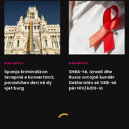
NGA BOTA
NGA BOTA
Spanja kriminalizon
SHBA-të, Izraeli dhe
terapinë e konvertimit,
Rusia votojnë kundër
parashihen deri në dy
Deklaratës së OKB-së
vjet burg
për HIV/AIDS-in