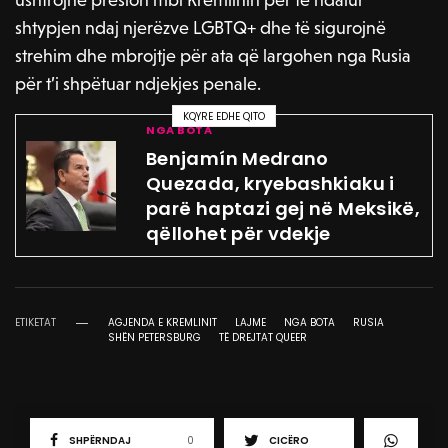
shtypjen ndaj njerëzve LGBTQ+ dhe të sigurojnë
strehim dhe mbrojtje për ata që largohen nga Rusia
për t’i shpëtuar ndjekjes penale.
KQYRE EDHE QITO
NGA BOTA
Benjamín Medrano
Quezada, kryebashkiaku i
parë haptazi gej në Meksikë,
qëllohet për vdekje
ETIKETAT
AGJENDA E KREMLINIT
LAJME
NGA BOTA
RUSIA
SHËN PETERSBURG
TË DREJTAT QUEER
SHPËRNDAJ
0
CICËRO