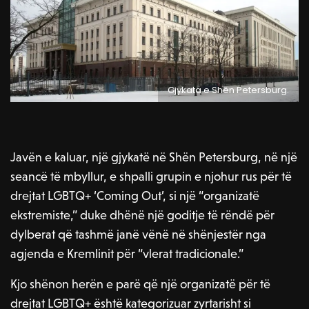
Gjykata e Shën Petersburg.
Javën e kaluar, një gjykatë në Shën Petersburg, në një
seancë të mbyllur, e shpalli grupin e njohur rus për të
drejtat LGBTQ+ ‘Coming Out’, si një “organizatë
ekstremiste,” duke dhënë një goditje të rëndë për
dylberat që tashmë janë vënë në shënjestër nga
agjenda e Kremlinit për “vlerat tradicionale.”
Kjo shënon herën e parë që një organizatë për të
drejtat LGBTQ+ është kategorizuar zyrtarisht si