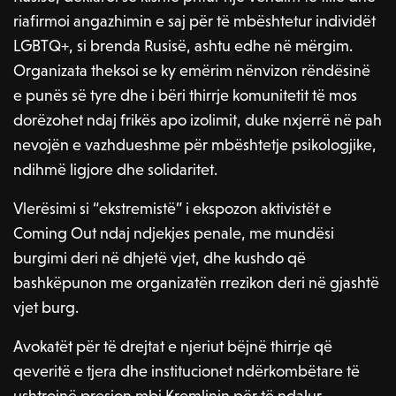
riafirmoi angazhimin e saj për të mbështetur individët
LGBTQ+, si brenda Rusisë, ashtu edhe në mërgim.
Organizata theksoi se ky emërim nënvizon rëndësinë
e punës së tyre dhe i bëri thirrje komunitetit të mos
dorëzohet ndaj frikës apo izolimit, duke nxjerrë në pah
nevojën e vazhdueshme për mbështetje psikologjike,
ndihmë ligjore dhe solidaritet.
Vlerësimi si “ekstremistë” i ekspozon aktivistët e
Coming Out ndaj ndjekjes penale, me mundësi
burgimi deri në dhjetë vjet, dhe kushdo që
bashkëpunon me organizatën rrezikon deri në gjashtë
vjet burg.
Avokatët për të drejtat e njeriut bëjnë thirrje që
qeveritë e tjera dhe institucionet ndërkombëtare të
ushtrojnë presion mbi Kremlinin për të ndalur