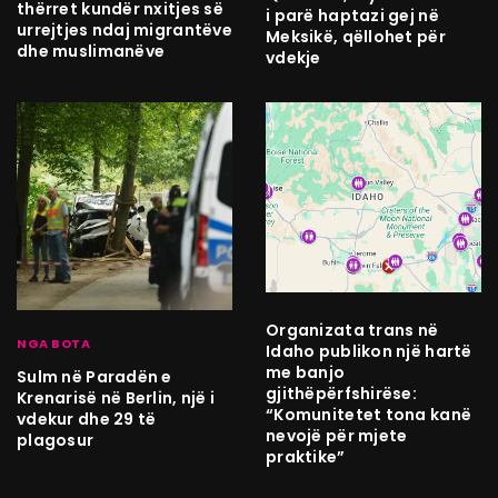
thërret kundër nxitjes së
i parë haptazi gej në
urrejtjes ndaj migrantëve
Meksikë, qëllohet për
dhe muslimanëve
vdekje
Organizata trans në
NGA BOTA
Idaho publikon një hartë
me banjo
Sulm në Paradën e
gjithëpërfshirëse:
Krenarisë në Berlin, një i
“Komunitetet tona kanë
vdekur dhe 29 të
nevojë për mjete
plagosur
praktike”