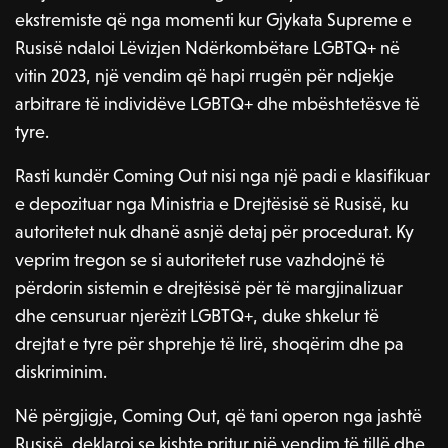
ekstremiste që nga momenti kur Gjykata Supreme e
Rusisë ndaloi Lëvizjen Ndërkombëtare LGBTQ+ në
vitin 2023, një vendim që hapi rrugën për ndjekje
arbitrare të individëve LGBTQ+ dhe mbështetësve të
tyre.
Rasti kundër Coming Out nisi nga një padi e klasifikuar
e depozituar nga Ministria e Drejtësisë së Rusisë, ku
autoritetet nuk dhanë asnjë detaj për procedurat. Ky
veprim tregon se si autoritetet ruse vazhdojnë të
përdorin sistemin e drejtësisë për të margjinalizuar
dhe censuruar njerëzit LGBTQ+, duke shkelur të
drejtat e tyre për shprehje të lirë, shoqërim dhe pa
diskriminim.
Në përgjigje, Coming Out, që tani operon nga jashtë
Rusisë, deklaroi se kishte pritur një vendim të tillë dhe