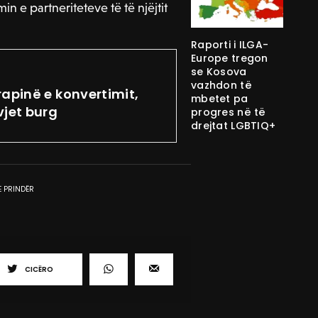
in e partneriteteve të të njëjtit
Raporti i ILGA-
Europe tregon
se Kosova
vazhdon të
rapinë e konvertimit,
mbetet pa
vjet burg
progres në të
drejtat LGBTIQ+
E PRINDËR
CICËRO