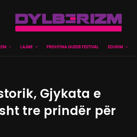
IZM
LAJME
PRISHTINA QUEER FESTIVAL
EDUKIM
torik, Gjykata e
risht tre prindër për