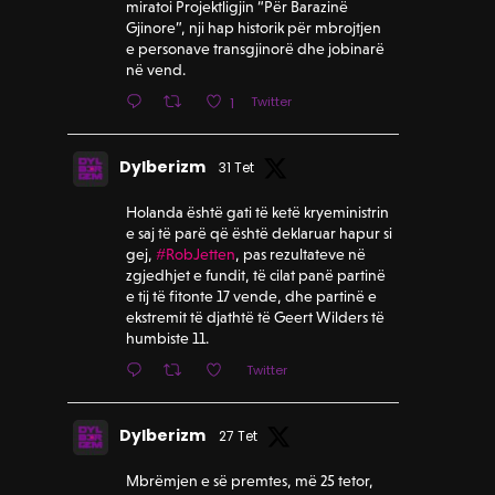
miratoi Projektligjin “Për Barazinë
Gjinore”, nji hap historik për mbrojtjen
e personave transgjinorë dhe jobinarë
në vend.
Twitter
1
Dylberizm
31 Tet
Holanda është gati të ketë kryeministrin
e saj të parë që është deklaruar hapur si
gej,
#RobJetten
, pas rezultateve në
zgjedhjet e fundit, të cilat panë partinë
e tij të fitonte 17 vende, dhe partinë e
ekstremit të djathtë të Geert Wilders të
humbiste 11.
Twitter
Dylberizm
27 Tet
Mbrëmjen e së premtes, më 25 tetor,