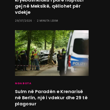
gej në Meksikë, qëllohet për
vdekje
29/07/2026
2 MINUTA LEXIM
NGA BOTA
Sulm në Paradën e Krenarisë
në Berlin, një i vdekur dhe 29 të
plagosur