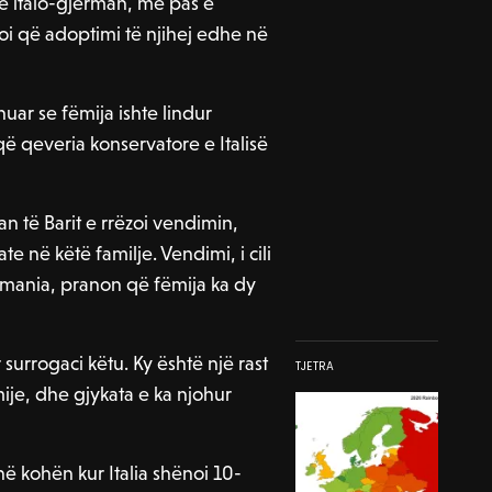
shtë italo-gjerman, më pas e
koi që adoptimi të njihej edhe në
huar se fëmija ishte lindur
që qeveria konservatore e Italisë
ian të Barit e rrëzoi vendimin,
 në këtë familje. Vendimi, i cili
jermania, pranon që fëmija ka dy
surrogaci këtu. Ky është një rast
TJETRA
mije, dhe gjykata e ka njohur
ë kohën kur Italia shënoi 10-