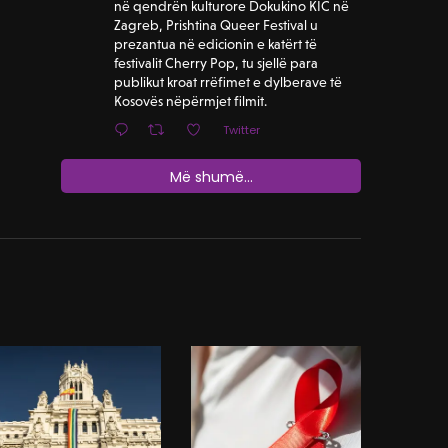
në qendrën kulturore Dokukino KIC në
Zagreb, Prishtina Queer Festival u
prezantua në edicionin e katërt të
festivalit Cherry Pop, tu sjellë para
publikut kroat rrëfimet e dylberave të
Kosovës nëpërmjet filmit.
Twitter
Më shumë...