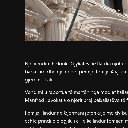
Një vendim historik i Gjykatës në Itali ka njohur 
baballarë dhe një nënë, për një fëmijë 4 vjeça
gjerë në Itali.
Vendimi u raportua të martën nga mediat ital
Manfredi, avokatja e njërit prej baballarëve të 
Fëmija i lindur në Gjermani jeton atje me dy burr
është prindi biologjik, i cili e ka lindur fëmij