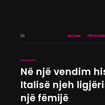
BALLINA
PËR DYLBER
NGA BOTA
Në një vendim his
Italisë njeh ligjë
një fëmijë