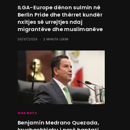
ILGA-Europe dënon sulmin në
Berlin Pride dhe thërret kundër
nxitjes së urrejtjes ndaj
migrantëve dhe muslimanëve
30/07/2026
2 MINUTA LEXIM
NGA BOTA
Benjamín Medrano Quezada,
kryebashkiaku i parë haptazi