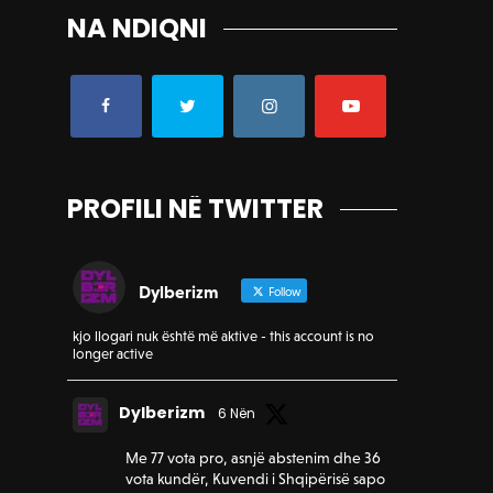
NA NDIQNI
PROFILI NË TWITTER
Dylberizm
Follow
kjo llogari nuk është më aktive - this account is no
longer active
Dylberizm
6 Nën
Me 77 vota pro, asnjë abstenim dhe 36
vota kundër, Kuvendi i Shqipërisë sapo