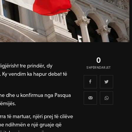
0
ligjërisht tre prindër, dy
SHPËRNDARJET
r. Ky vendim ka hapur debat të
iane dhe u konfirmua nga Pasqua
fëmijës.
a të martuar, njëri prej të cilëve
ën me ndihmën e një gruaje që