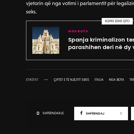
vjetorin që nga votimi i parlamentit për legalizim
seks.
KQYRE EDHE QITO
NGA BOTA
Spanja kriminalizon te
parashihen deri në dy 
ETIKETAT
ÇIFTET E TË NJËJTIT SEKS
ITALIA
NGA BOTA
TR
0
SHPËRNDARJE
SHPËRNDAJ
0