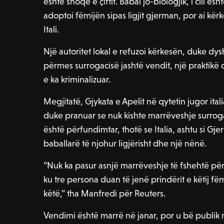
është shoqe e çiftit. Babai jo-biologjik, i cili ë
adoptoi fëmijën sipas ligjit gjerman, por ai kër
Itali.
Një autoritet lokal e refuzoi kërkesën, duke dys
përmes surrogacisë jashtë vendit, një praktikë 
e ka kriminalizuar.
Megjitatë, Gjykata e Apelit në qytetin jugor ital
duke pranuar se nuk kishte marrëveshje surrogate
është përfundimtar, thotë se Italia, ashtu si G
baballarë të njohur ligjërisht dhe një nënë.
“Nuk ka pasur asnjë marrëveshje të fshehtë për 
ku tre persona duan të jenë prindërit e këtij fë
këtë,” tha Manfredi për Reuters.
Vendimi është marrë në janar, por u bë publik n