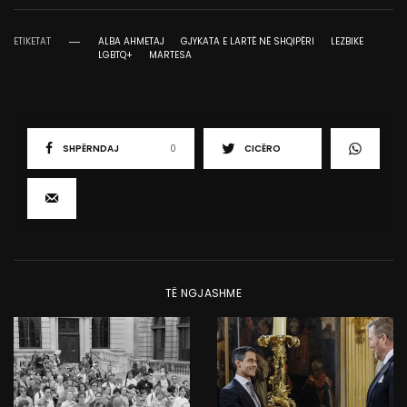
ETIKETAT
ALBA AHMETAJ
GJYKATA E LARTË NË SHQIPËRI
LEZBIKE
LGBTQ+
MARTESA
SHPËRNDAJ
0
CICËRO
TË NGJASHME