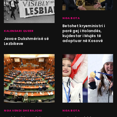
NGA BOTA
Betohet kryeministri i
parë gej i Holandës,
KALENDARI QUEER
kujdestar i Mujës të
Java e Dukshmërisë së
adoptuar në Kosovë
Lezbikeve
NGA VENDI DHE RAJONI
NGA BOTA