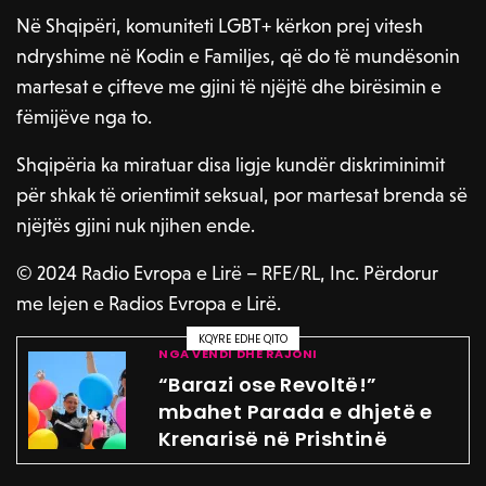
Në Shqipëri, komuniteti LGBT+ kërkon prej vitesh
ndryshime në Kodin e Familjes, që do të mundësonin
martesat e çifteve me gjini të njëjtë dhe birësimin e
fëmijëve nga to.
Shqipëria ka miratuar disa ligje kundër diskriminimit
për shkak të orientimit seksual, por martesat brenda së
njëjtës gjini nuk njihen ende.
© 2024 Radio Evropa e Lirë – RFE/RL, Inc. Përdorur
me lejen e Radios Evropa e Lirë.
KQYRE EDHE QITO
NGA VENDI DHE RAJONI
“Barazi ose Revoltë!”
mbahet Parada e dhjetë e
Krenarisë në Prishtinë