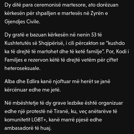
Dy ditë para ceremonisë martesore, ato dorëzuan
kërkesën për shpalljen e martesës në Zyrën e
Gjendjes Civile.
Dy gratë e bazuan kërkesën në nenin 53 të
Kushtetutës së Shqipërisë, i cili përcakton se “kushdo
ka të drejtë të martohet dhe të ketë familje”. Por, Kodi i
Familjes e rezervon këtë të drejtë vetëm për çiftet
heteroseksuale.
Alba dhe Edlira kanë njoftuar më herët se janë
kërcënuar edhe me jetë.
Në mbështetje të dy grave lezbike është organizuar
edhe një protestë në Tiranë, ku, veç anëtarëve të
komunitetit LGBT+, kanë marrë pjesë edhe
ambasadorë të huaj.