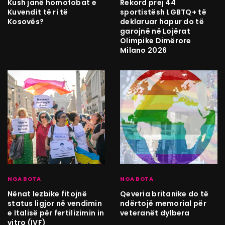
Kush janë homofobat e
Rekord prej 44
Kuvendit të ri të
sportistësh LGBTQ+ të
Kosovës?
deklaruar hapur do të
garojnë në Lojërat
Olimpike Dimërore
Milano 2026
NGA BOTA
NGA BOTA
Nënat lezbike fitojnë
Qeveria britanike do të
status ligjor në vendimin
ndërtojë memorial për
e Italisë për fertilizimin in
veteranët dylbera
vitro (IVF)