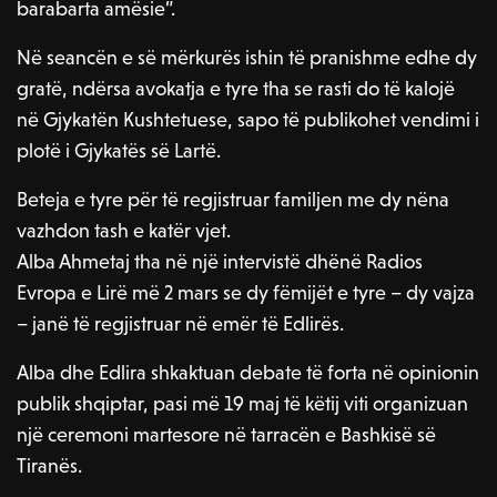
barabarta amësie”.
Në seancën e së mërkurës ishin të pranishme edhe dy
gratë, ndërsa avokatja e tyre tha se rasti do të kalojë
në Gjykatën Kushtetuese, sapo të publikohet vendimi i
plotë i Gjykatës së Lartë.
Beteja e tyre për të regjistruar familjen me dy nëna
vazhdon tash e katër vjet.
Alba Ahmetaj tha në një intervistë dhënë Radios
Evropa e Lirë më 2 mars se dy fëmijët e tyre – dy vajza
– janë të regjistruar në emër të Edlirës.
Alba dhe Edlira shkaktuan debate të forta në opinionin
publik shqiptar, pasi më 19 maj të këtij viti organizuan
një ceremoni martesore në tarracën e Bashkisë së
Tiranës.