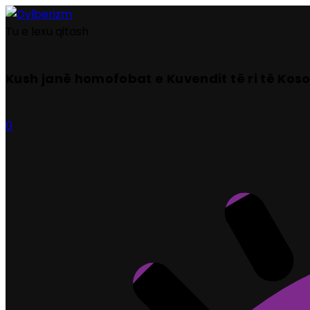
Tu e lexu qitash
Kush janë homofobat e Kuvendit të ri të Kos
0