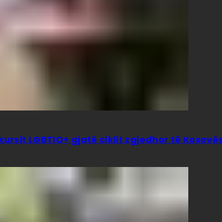
kursit LGBTIQ+ gjatë ciklit zgjedhor të Kosovë