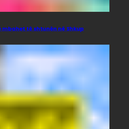
isë mbahet të shtunën në Shkup