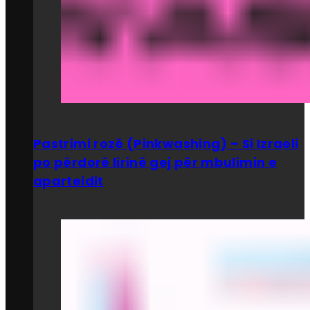
Pastrimi rozë (Pinkwashing) – Si Izraeli
po përdorë lirinë gej për mbulimin e
aparteidit