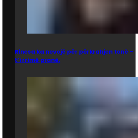
Rinesa ka nevojë për përkrahjen tonë –
t’i rrimë pranë.