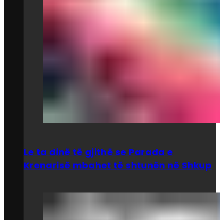
Le ta dinë të gjithë se Parada e
Krenarisë mbahet të shtunën në Shkup