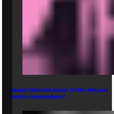
Muaji i Historisë Queer: Si filloi dhe pse
është i rëndësishëm?