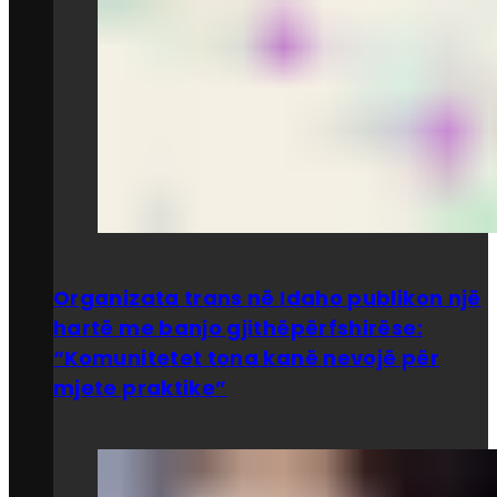
Organizata trans në Idaho publikon një
hartë me banjo gjithëpërfshirëse:
“Komunitetet tona kanë nevojë për
mjete praktike”