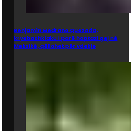
Benjamín Medrano Quezada,
kryebashkiaku i parë haptazi gej në
Meksikë, qëllohet për vdekje