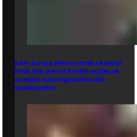
ILGA-Europe dënon sulmin në Berlin
Pride dhe thërret kundër nxitjes së
urrejtjes ndaj migrantëve dhe
muslimanëve