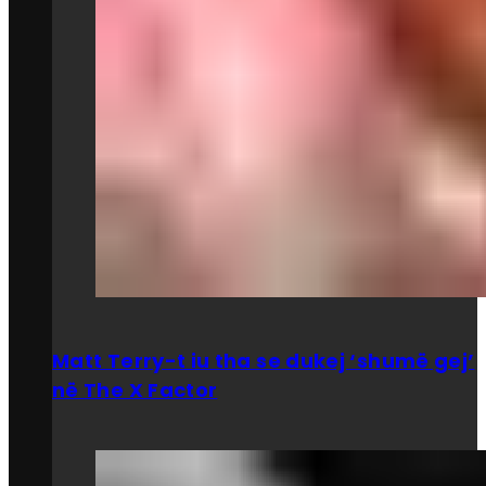
Matt Terry-t iu tha se dukej ‘shumë gej’
në The X Factor