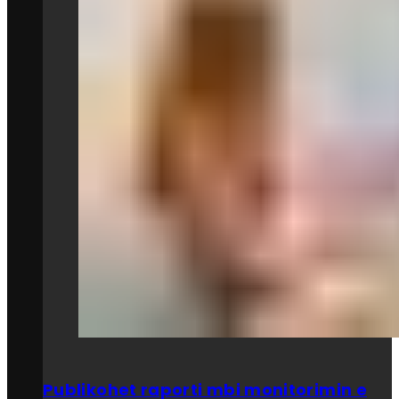
Publikohet raporti mbi monitorimin e