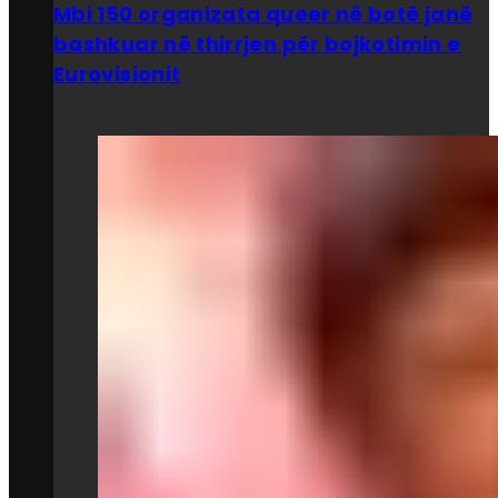
Mbi 150 organizata queer në botë janë
bashkuar në thirrjen për bojkotimin e
Eurovisionit