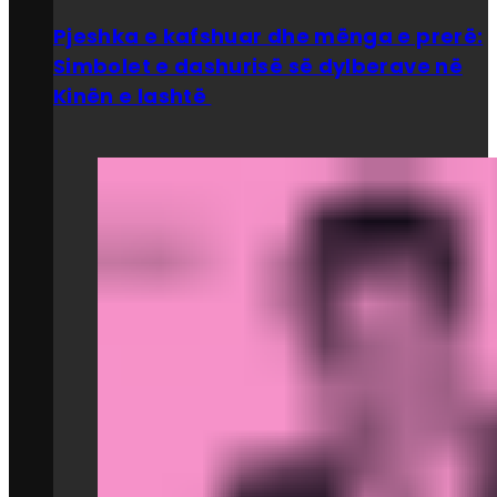
Pjeshka e kafshuar dhe mënga e prerë:
Simbolet e dashurisë së dylberave në
Kinën e lashtë