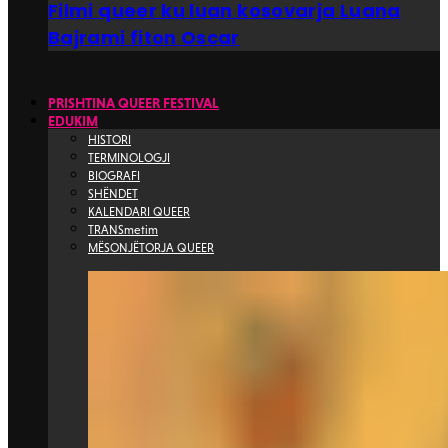
Filmi queer ku luan kosovarja Luana
Bajrami fiton Oscar
PRISHTINA QUEER FESTIVAL
EDUKIM
HISTORI
TERMINOLOGJI
BIOGRAFI
SHËNDET
KALENDARI QUEER
TRANSmetim
MËSONJËTORJA QUEER