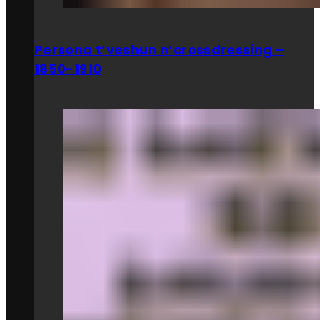
Persona t’veshun n’crossdressing –
1850-1910