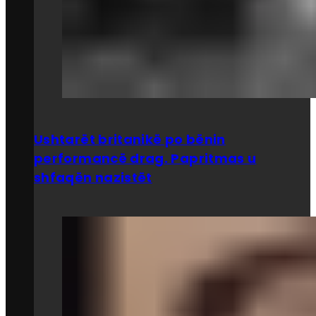
Ushtarët britanikë po bënin
performancë drag. Papritmas u
shfaqën nazistët