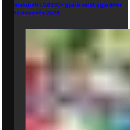
diskursit LGBTIQ+ gjatë ciklit zgjedhor
të Kosovës 2025