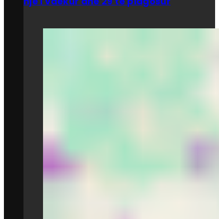
një i vdekur dhe 29 të plagosur