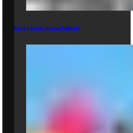
Mos i voto homofobat!