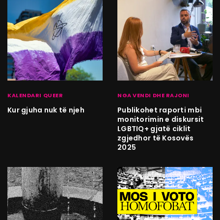
KALENDARI QUEER
NGA VENDI DHE RAJONI
Kur gjuha nuk të njeh
Publikohet raporti mbi
monitorimin e diskursit
LGBTIQ+ gjatë ciklit
zgjedhor të Kosovës
2025