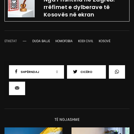
rrëfimet e dylberave të
Kosovës në ekran
ETIKETAT
DUDA BALJE
HOMOFOBIA
KODI CIVIL
KOSOVË
SHPËRNDAJ
0
CICËRO
TË NGJASHME