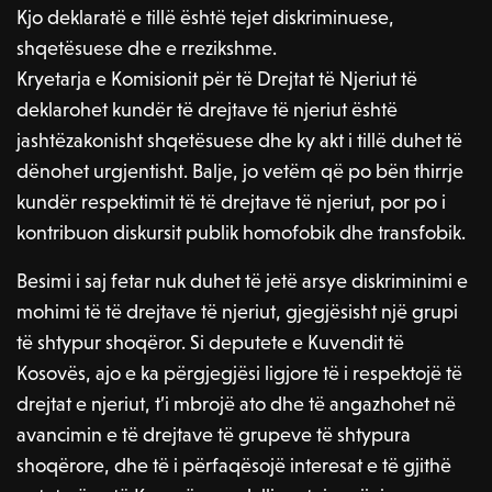
Kjo deklaratë e tillë është tejet diskriminuese,
shqetësuese dhe e rrezikshme.
Kryetarja e Komisionit për të Drejtat të Njeriut të
deklarohet kundër të drejtave të njeriut është
jashtëzakonisht shqetësuese dhe ky akt i tillë duhet të
dënohet urgjentisht. Balje, jo vetëm që po bën thirrje
kundër respektimit të të drejtave të njeriut, por po i
kontribuon diskursit publik homofobik dhe transfobik.
Besimi i saj fetar nuk duhet të jetë arsye diskriminimi e
mohimi të të drejtave të njeriut, gjegjësisht një grupi
të shtypur shoqëror. Si deputete e Kuvendit të
Kosovës, ajo e ka përgjegjësi ligjore të i respektojë të
drejtat e njeriut, t’i mbrojë ato dhe të angazhohet në
avancimin e të drejtave të grupeve të shtypura
shoqërore, dhe të i përfaqësojë interesat e të gjithë