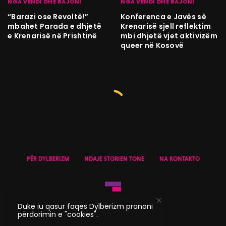
NGA VENDI DHE RAJONI
NGA VENDI DHE RAJONI
“Barazi ose Revoltë!”
Konferenca e Javës së
mbahet Parada e dhjetë
Krenarisë sjell reflektim
e Krenarisë në Prishtinë
mbi dhjetë vjet aktivizëm
queer në Kosovë
PËR DYLBERIZM
NDAJE STORIEN TONE
NA KONTAKTO
Duke iu qasur faqes Dylberizm pranoni
përdorimin e "cookies".