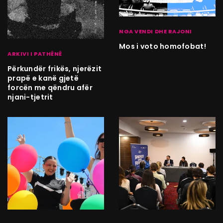
NGA VENDI DHE RAJONI
Mos i voto homofobat!
ARKIVI I PATHËNË
Përkundër frikës, njerëzit
prapë e kanë gjetë
forcën me qëndru afër
njani-tjetrit