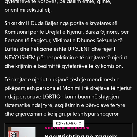
qytetarëve të Kosovës, pa dallim etnie, gjinie,
orientimi seksual etj.
Shkarkimi i Duda Baljes nga pozita e kryetares së
Komisionit për të Drejtat e Njeriut, Barazi Gjinore, për
Persona të Pagjetur, Viktimat e Dhunës Seksuale të
Luftës dhe Peticione është URGJENT dhe tejet I
NEVOJSHËM për respektimin e të drejtave të njeriut
dhe krijimin e besimit të qytetarëve te ky komision.
Të drejtat e njeriut nuk janë çështje mendimesh e
pikëpamjesh personale! Mohimi i të drejtave të njeriut
ndaj personave LGBTIQ+ kontribuon në shtypjen
sistematike ndaj tyre, asgjësimin e përvojave të tyre
dhe çnjerëzimin e këtij grupi të shtypur shoqëror.
KQYRE EDHE QITO
NGA VENDI DHE RAJONI
Nga Prishtina në Zagreb: