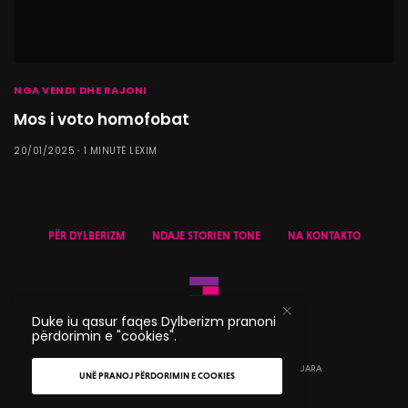
NGA VENDI DHE RAJONI
Mos i voto homofobat
20/01/2025
1 MINUTË LEXIM
PËR DYLBERIZM
NDAJE STORIEN TONE
NA KONTAKTO
Duke iu qasur faqes Dylberizm pranoni
përdorimin e "cookies".
© 2020 DYLBERIZM - TË GJITHA TË DREJTAT E REZERVUARA
UNË PRANOJ PËRDORIMIN E COOKIES