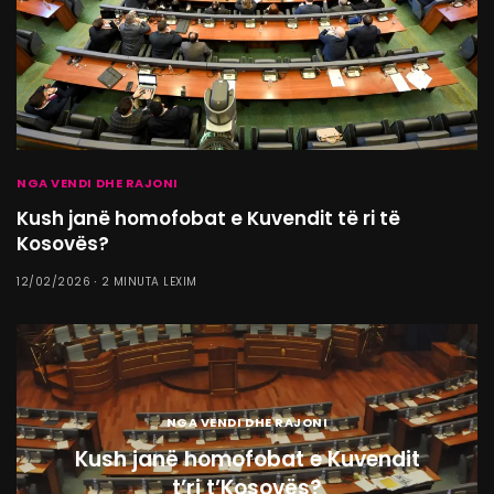
NGA VENDI DHE RAJONI
Kush janë homofobat e Kuvendit të ri të
Kosovës?
12/02/2026
2 MINUTA LEXIM
NGA VENDI DHE RAJONI
Kush janë homofobat e Kuvendit
t’ri t’Kosovës?