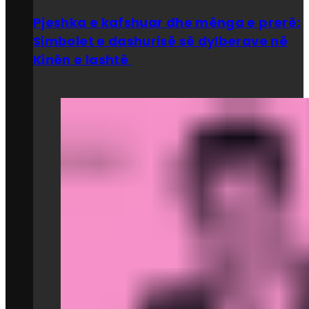
Pjeshka e kafshuar dhe mënga e prerë:
Simbolet e dashurisë së dylberave në
Kinën e lashtë