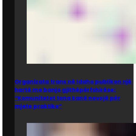
Organizata trans në Idaho publikon një
hartë me banjo gjithëpërfshirëse:
“Komunitetet tona kanë nevojë për
mjete praktike”