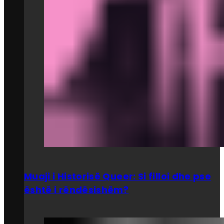
Muaji i Historisë Queer: Si filloi dhe pse
është i rëndësishëm?