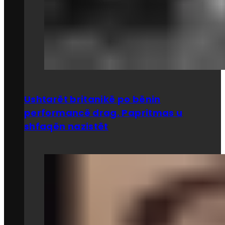
Ushtarët britanikë po bënin
performancë drag. Papritmas u
shfaqën nazistët