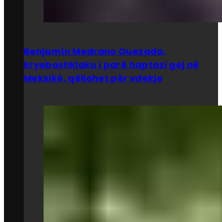
Benjamín Medrano Quezada,
kryebashkiaku i parë haptazi gej në
Meksikë, qëllohet për vdekje