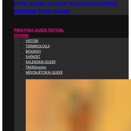
Filmi queer ku luan kosovarja Luana
Bajrami fiton Oscar
PRISHTINA QUEER FESTIVAL
EDUKIM
HISTORI
TERMINOLOGJI
BIOGRAFI
SHËNDET
KALENDARI QUEER
TRANSmetim
MËSONJËTORJA QUEER