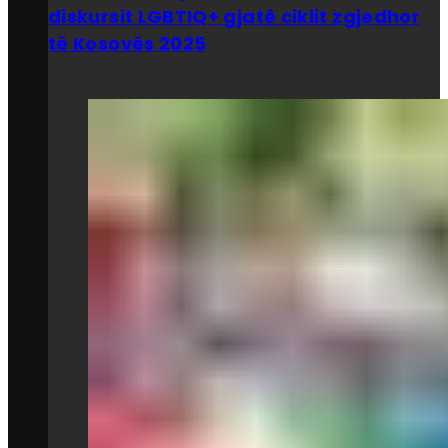
diskursit LGBTIQ+ gjatë ciklit zgjedhor
të Kosovës 2025