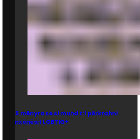
5 mënyra se si mund t’i përkrahni
nxënësit LGBTIQ+