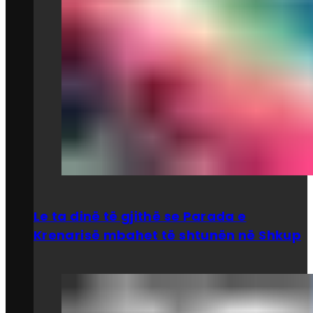
Le ta dinë të gjithë se Parada e
Krenarisë mbahet të shtunën në Shkup