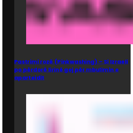
Pastrimi rozë (Pinkwashing) – Si Izraeli
po përdorë lirinë gej për mbulimin e
aparteidit