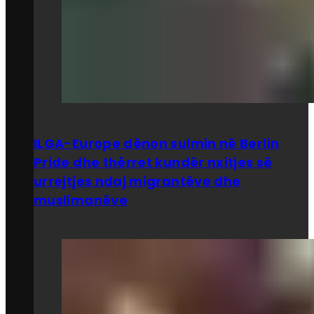
ILGA-Europe dënon sulmin në Berlin
Pride dhe thërret kundër nxitjes së
urrejtjes ndaj migrantëve dhe
muslimanëve