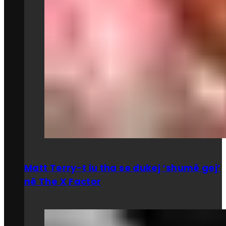
Matt Terry-t iu tha se dukej ‘shumë gej’
në The X Factor