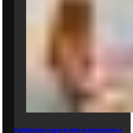
Publikohet raporti mbi monitorimin e