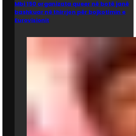
Mbi 150 organizata queer në botë janë
bashkuar në thirrjen për bojkotimin e
Eurovisionit