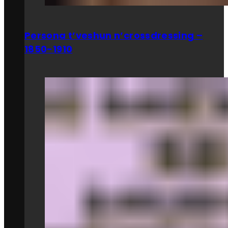
Persona t’veshun n’crossdressing –
1850-1910