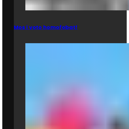
Mos i voto homofobat!