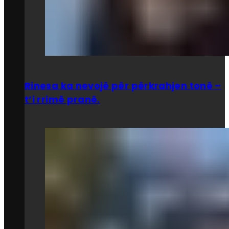
Rinesa ka nevojë për përkrahjen tonë –
t’i rrimë pranë.