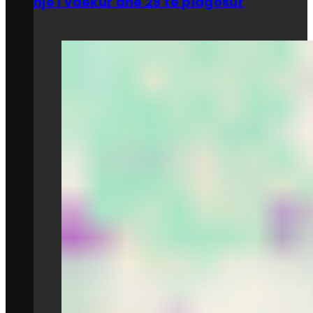
një i vdekur dhe 29 të plagosur