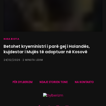
NGA BOTA
Betohet kryeministri i parë gej i Holandës,
kujdestar i Mujës të adoptuar në Kosovë
24/02/2026
2 MINUTA LEXIM
PËR DYLBERIZM
NDAJE STORIEN TONE
NA KONTAKTO