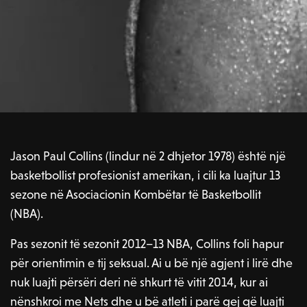
Jason Paul Collins (lindur në 2 dhjetor 1978) është një
basketbollist profesionist amerikan, i cili ka luajtur 13
sezone në Asociacionin Kombëtar të Basketbollit
(NBA).
Pas sezonit të sezonit 2012–13 NBA, Collins foli hapur
për orientimin e tij seksual. Ai u bë një agjent i lirë dhe
nuk luajti përsëri deri në shkurt të vitit 2014, kur ai
nënshkroi me Nets dhe u bë atleti i parë gej që luajti