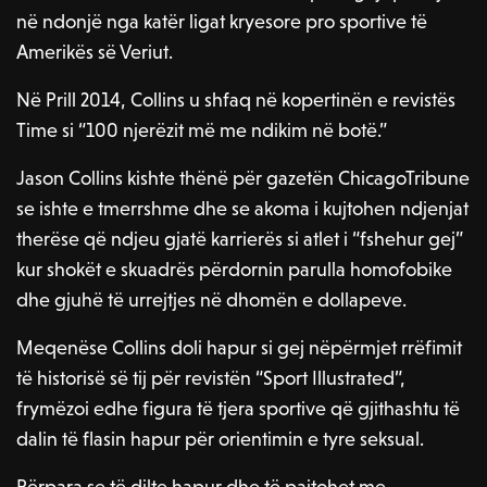
në ndonjë nga katër ligat kryesore pro sportive të
Amerikës së Veriut.
Në Prill 2014, Collins u shfaq në kopertinën e revistës
Time si “100 njerëzit më me ndikim në botë.”
Jason Collins kishte thënë për gazetën ChicagoTribune
se ishte e tmerrshme dhe se akoma i kujtohen ndjenjat
therëse që ndjeu gjatë karrierës si atlet i “fshehur gej”
kur shokët e skuadrës përdornin parulla homofobike
dhe gjuhë të urrejtjes në dhomën e dollapeve.
Meqenëse Collins doli hapur si gej nëpërmjet rrëfimit
të historisë së tij për revistën “Sport Illustrated”,
frymëzoi edhe figura të tjera sportive që gjithashtu të
dalin të flasin hapur për orientimin e tyre seksual.
Përpara se të dilte hapur dhe të pajtohet me