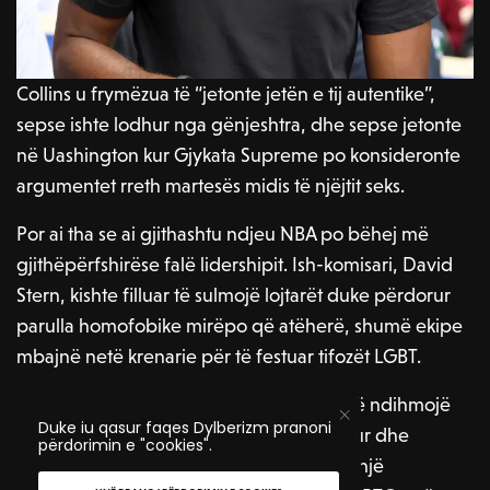
Collins u frymëzua të “jetonte jetën e tij autentike”,
sepse ishte lodhur nga gënjeshtra, dhe sepse jetonte
në Uashington kur Gjykata Supreme po konsideronte
argumentet rreth martesës midis të njëjtit seks.
Por ai tha se ai gjithashtu ndjeu NBA po bëhej më
gjithëpërfshirëse falë lidershipit. Ish-komisari, David
Stern, kishte filluar të sulmojë lojtarët duke përdorur
parulla homofobike mirëpo që atëherë, shumë ekipe
mbajnë netë krenarie për të festuar tifozët LGBT.
Collins është përkushtuar ndaj vetes që të ndihmojë
Duke iu qasur faqes Dylberizm pranoni
për ta bërë sportin një mjedis më të hapur dhe
përdorimin e "cookies".
mikpritës. Tani në pension, ai është bërë një