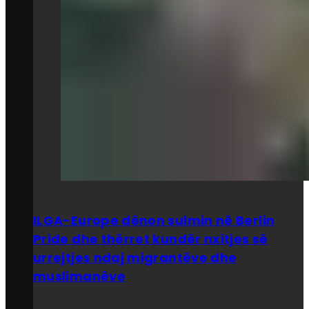
ILGA-Europe dënon sulmin në Berlin
Pride dhe thërret kundër nxitjes së
urrejtjes ndaj migrantëve dhe
muslimanëve