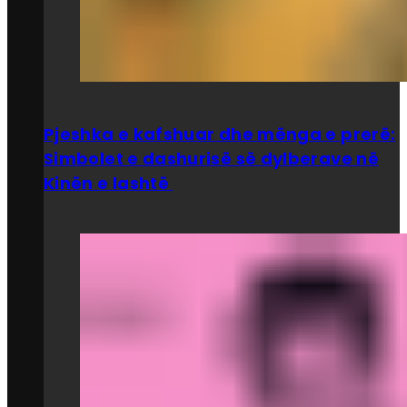
Pjeshka e kafshuar dhe mënga e prerë:
Simbolet e dashurisë së dylberave në
Kinën e lashtë