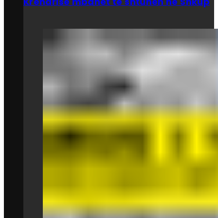
Krenarisë mbahet të shtunën në Shkup