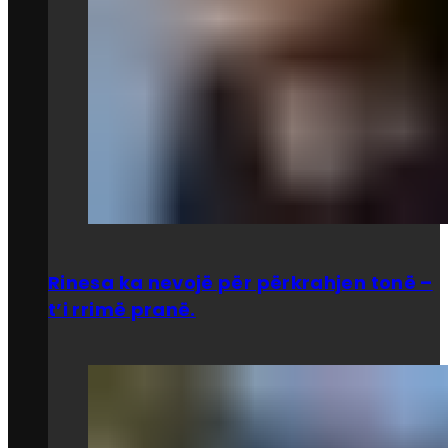
Rinesa ka nevojë për përkrahjen tonë –
t’i rrimë pranë.