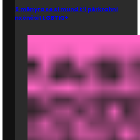
5 mënyra se si mund t’i përkrahni
nxënësit LGBTIQ+