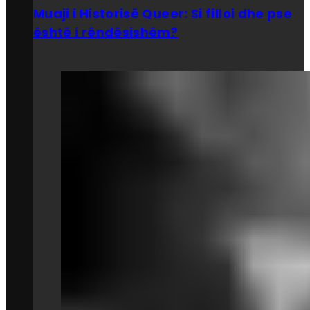
Muaji i Historisë Queer: Si filloi dhe pse
është i rëndësishëm?