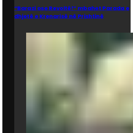
“Barazi ose Revoltë!” mbahet Parada e
dhjetë e Krenarisë në Prishtinë