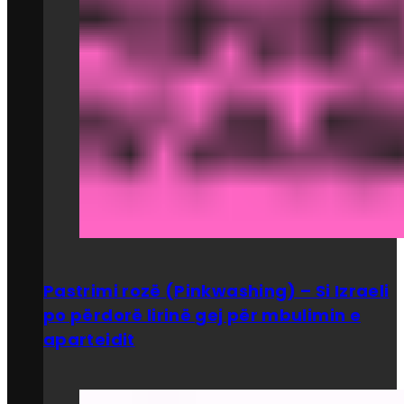
Pastrimi rozë (Pinkwashing) – Si Izraeli
po përdorë lirinë gej për mbulimin e
aparteidit