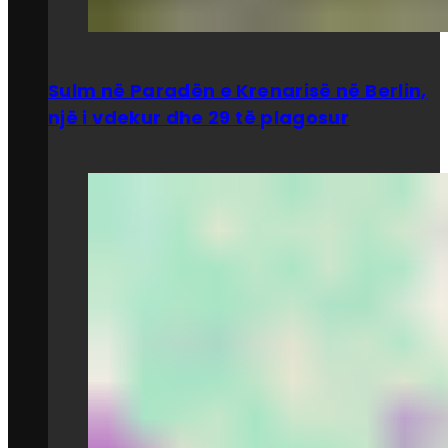
Sulm në Paradën e Krenarisë në Berlin,
një i vdekur dhe 29 të plagosur