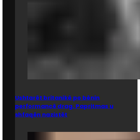
Ushtarët britanikë po bënin
performancë drag. Papritmas u
shfaqën nazistët