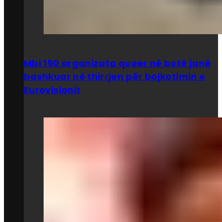
Mbi 150 organizata queer në botë janë
bashkuar në thirrjen për bojkotimin e
Eurovisionit