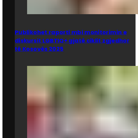
Publikohet raporti mbi monitorimin e
diskursit LGBTIQ+ gjatë ciklit zgjedhor
të Kosovës 2025