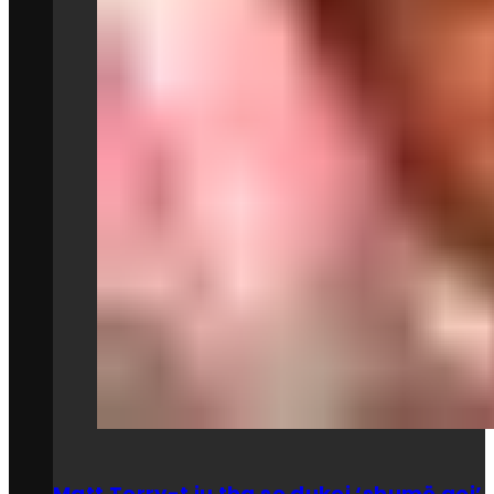
Matt Terry-t iu tha se dukej ‘shumë gej’