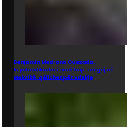
Benjamín Medrano Quezada,
kryebashkiaku i parë haptazi gej në
Meksikë, qëllohet për vdekje