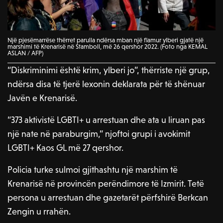
Një pjesëmarrëse thërret parulla ndërsa mban një flamur ylberi gjatë një
marshimi të Krenarisë në Stamboll, më 26 qershor 2022. (Foto nga KEMAL
ASLAN / AFP)
“Diskriminimi është krim, ylberi jo”, thërriste një grup,
ndërsa disa të tjerë lexonin deklarata për të shënuar
Javën e Krenarisë.
“373 aktivistë LGBTI+ u arrestuan dhe ata u liruan pas
një nate në paraburgim,” njoftoi grupi i avokimit
LGBTI+ Kaos GL më 27 qershor.
Policia turke sulmoi gjithashtu një marshim të
Krenarisë në provincën perëndimore të Izmirit. Tetë
persona u arrestuan dhe gazetarët përfshirë Berkcan
Zengin u rrahën.