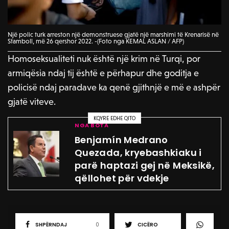
Një polic turk arreston një demonstruese gjatë një marshimi të Krenarisë në
Stamboll, më 26 qershor 2022. -(Foto nga KEMAL ASLAN / AFP)
Homoseksualiteti nuk është një krim në Turqi, por
armiqësia ndaj tij është e përhapur dhe goditja e
policisë ndaj paradave ka qenë gjithnjë e më e ashpër
gjatë viteve.
KQYRE EDHE QITO
NGA BOTA
Benjamín Medrano
Quezada, kryebashkiaku i
parë haptazi gej në Meksikë,
qëllohet për vdekje
SHPËRNDAJ
0
CICËRO