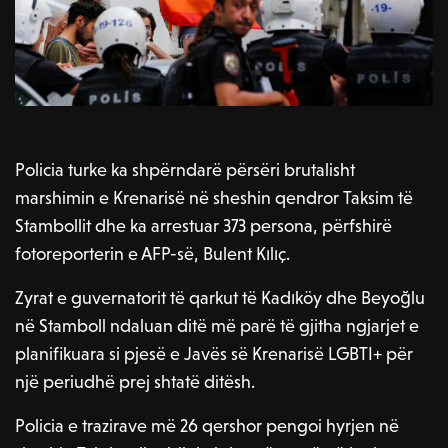
Policia turke ka shpërndarë përsëri brutalisht
marshimin e Krenarisë në sheshin qendror Taksim të
Stambollit dhe ka arrestuar 373 persona, përfshirë
fotoreporterin e AFP-së, Bulent Kılıç.
Zyrat e guvernatorit të qarkut të Kadıköy dhe Beyoğlu
në Stamboll ndaluan ditë më parë të gjitha ngjarjet e
planifikuara si pjesë e Javës së Krenarisë LGBTI+ për
një periudhë prej shtatë ditësh.
Policia e trazirave më 26 qershor pengoi hyrjen në