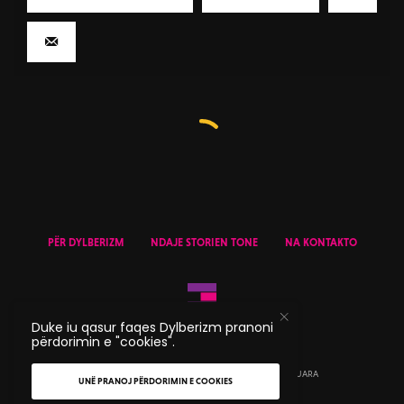
PËR DYLBERIZM
NDAJE STORIEN TONE
NA KONTAKTO
Duke iu qasur faqes Dylberizm pranoni
përdorimin e "cookies".
© 2020 DYLBERIZM - TË GJITHA TË DREJTAT E REZERVUARA
UNË PRANOJ PËRDORIMIN E COOKIES