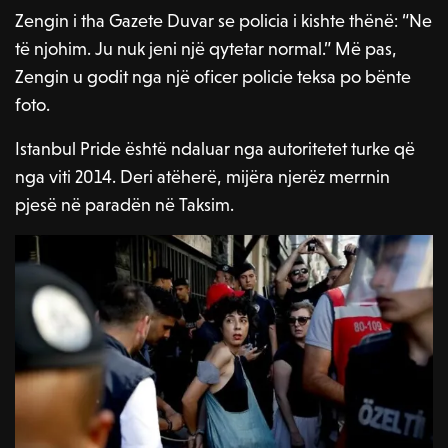
Zengin i tha Gazete Duvar se policia i kishte thënë: “Ne
të njohim. Ju nuk jeni një qytetar normal.” Më pas,
Zengin u godit nga një oficer policie teksa po bënte
foto.
Istanbul Pride është ndaluar nga autoritetet turke që
nga viti 2014. Deri atëherë, mijëra njerëz merrnin
pjesë në paradën në Taksim.