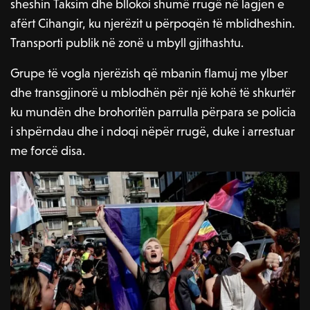
sheshin Taksim dhe bllokoi shumë rrugë në lagjen e
afërt Cihangir, ku njerëzit u përpoqën të mblidheshin.
Transporti publik në zonë u mbyll gjithashtu.
Grupe të vogla njerëzish që mbanin flamuj me ylber
dhe transgjinorë u mblodhën për një kohë të shkurtër
ku mundën dhe brohoritën parrulla përpara se policia
i shpërndau dhe i ndoqi nëpër rrugë, duke i arrestuar
me forcë disa.