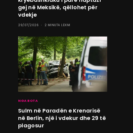
gej në Meksikë, qëllohet për
vdekje
29/07/2026
2 MINUTA LEXIM
NGA BOTA
Sulm në Paradën e Krenarisë
në Berlin, një i vdekur dhe 29 të
plagosur