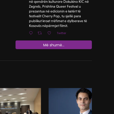
në qendrën kulturore Dokukino KIC në
Zagreb, Prishtina Queer Festival u
prezantua në edicionin e katërt të
festivalit Cherry Pop, tu sjellë para
publikut kroat rrëfimet e dylberave të
Kosovës nëpërmjet filmit.
Twitter
Më shumë...