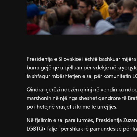
Presidentja e Sllovakisë i është bashkuar mijër
burra gejë që u qëlluan për vdekje në kryeqytet
ta shfaqur mbështetjen e saj për komunitetin 
Qindra njerëzi ndezën qirinj në vendin ku ndod
marshonin në një nga sheshet qendrore të Brati
po i hetojnë vrasjet si krime të urrejtjes.
Në fjalimin e saj para turmës, Presidentja Zuz
LGBTQ+ falje “për shkak të pamundësisë për tu n