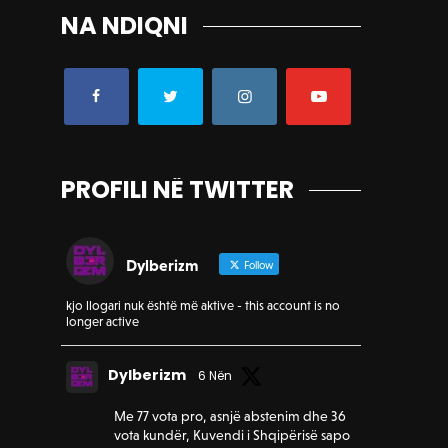
NA NDIQNI
PROFILI NË TWITTER
Dylberizm
Follow
kjo llogari nuk është më aktive - this account is no
longer active
Dylberizm
6 Nën
Me 77 vota pro, asnjë abstenim dhe 36
vota kundër, Kuvendi i Shqipërisë sapo