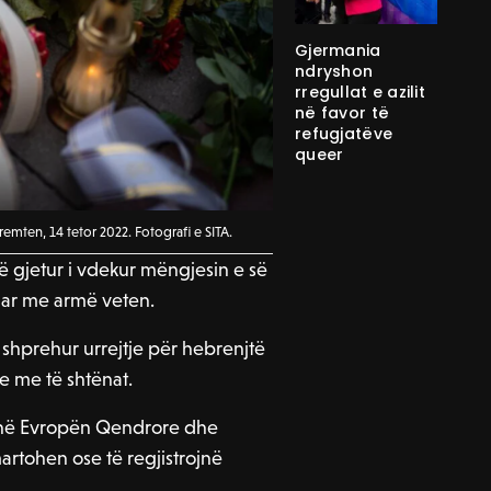
Gjermania
ndryshon
rregullat e azilit
në favor të
refugjatëve
queer
emten, 14 tetor 2022. Fotografi e SITA.
htë gjetur i vdekur mëngjesin e së
lluar me armë veten.
e shprehur urrejtje për hebrenjtë
e me të shtënat.
kë në Evropën Qendrore dhe
martohen ose të regjistrojnë