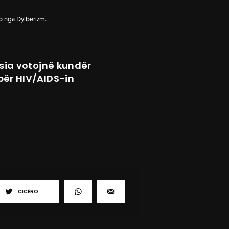
p nga Dylberizm.
usia votojnë kundër
për HIV/AIDS-in
CICËRO