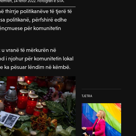
emten, 14 tetor 2022. Fotografi e SITA.
hirrje politikanëve të tjerë të
isa politikanë, përfshirë edhe
nënçmuese për komunitetin
eç u vranë të mërkurën në
nd i njohur për komunitetin lokal
re ka pësuar lëndim në këmbë.
TJETRA