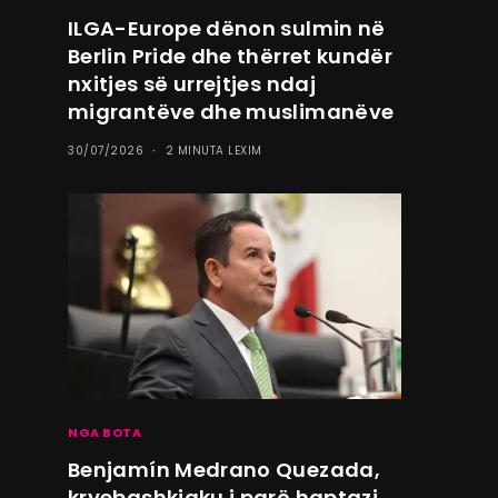
ILGA-Europe dënon sulmin në
Berlin Pride dhe thërret kundër
nxitjes së urrejtjes ndaj
migrantëve dhe muslimanëve
30/07/2026
2 MINUTA LEXIM
NGA BOTA
Benjamín Medrano Quezada,
kryebashkiaku i parë haptazi