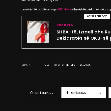
Lajmi është publikuar nga
ABC News
dhe është përkthyer në shqi
KQYRE EDHE QITO
NGA BOTA
SHBA-të, Izraeli dhe R
Deklaratës së OKB-së 
ETIKETAT
GEJ
KRIM I URREJTJES
SLLOVAKI
0
SHPËRNDARJE
SHPËRNDAJ
0