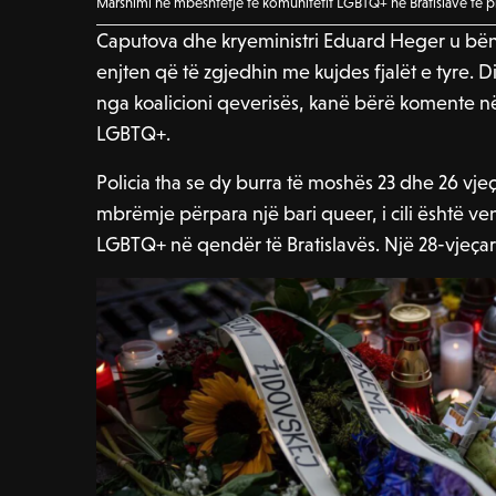
Marshimi në mbështetje të komunitetit LGBTQ+ në Bratislavë të pr
Caputova dhe kryeministri Eduard Heger u bënë t
enjten që të zgjedhin me kujdes fjalët e tyre. D
nga koalicioni qeverisës, kanë bërë komente 
LGBTQ+.
Policia tha se dy burra të moshës 23 dhe 26 vj
mbrëmje përpara një bari queer, i cili është ve
LGBTQ+ në qendër të Bratislavës. Një 28-vjeça