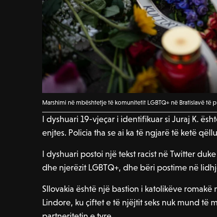
Marshimi në mbështetje të komunitetit LGBTQ+ në Bratislavë të pr
I dyshuari 19-vjeçar i identifikuar si Juraj K. ës
enjtes. Policia tha se ai ka të ngjarë të ketë që
I dyshuari postoi një tekst racist në Twitter duk
dhe njerëzit LGBTQ+, dhe bëri postime në lidhj
Sllovakia është një bastion i katolikëve roma
Lindore, ku çiftet e të njëjtit seks nuk mund të 
partneritetin e tyre.