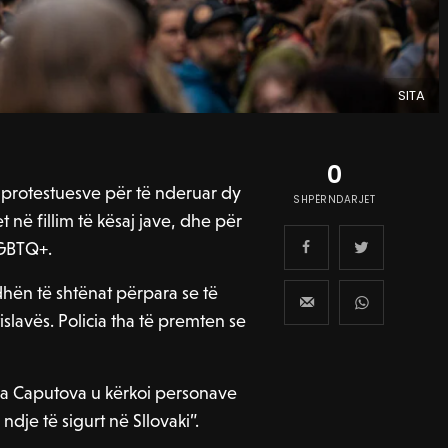
SITA
0
a protestuesve për të nderuar dy
SHPËRNDARJET
 në fillim të kësaj jave, dhe për
LGBTQ+.
hën të shtënat përpara se të
slavës. Policia tha të premten se
ana Caputova u kërkoi personave
dje të sigurt në Sllovaki”.