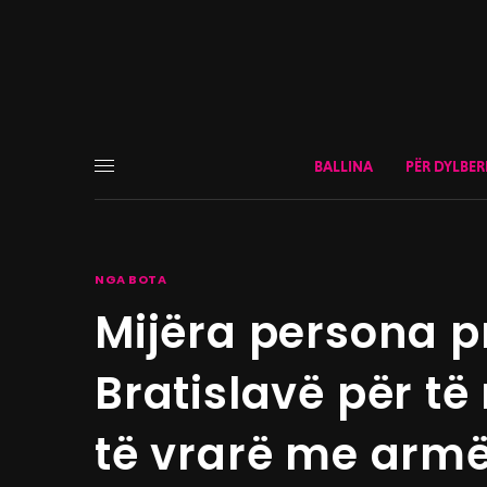
BALLINA
PËR DYLBER
NGA BOTA
Mijëra persona p
Bratislavë për të
të vrarë me armë 