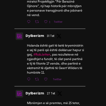
miratoi Projektligjin “Për Barazinë
Gjinore”, nji hap historik për mbrojtjen
e personave transgjinorë dhe jobinarë
në vend.
Twitter
1
Dylberizm
31 Tet
Holanda është gati të ketë kryeministrin
e saj të parë që është deklaruar hapur si
gej,
#RobJetten
, pas rezultateve në
zgjedhjet e fundit, të cilat panë partinë
e tij të fitonte 17 vende, dhe partinë e
ekstremit të djathtë të Geert Wilders të
humbiste 11.
Twitter
Dylberizm
27 Tet
Mbrëmjen e së premtes, më 25 tetor,