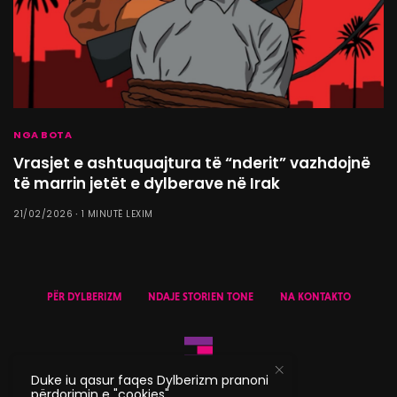
NGA BOTA
Vrasjet e ashtuquajtura të “nderit” vazhdojnë
të marrin jetët e dylberave në Irak
21/02/2026
1 MINUTË LEXIM
PËR DYLBERIZM
NDAJE STORIEN TONE
NA KONTAKTO
Duke iu qasur faqes Dylberizm pranoni
përdorimin e "cookies".