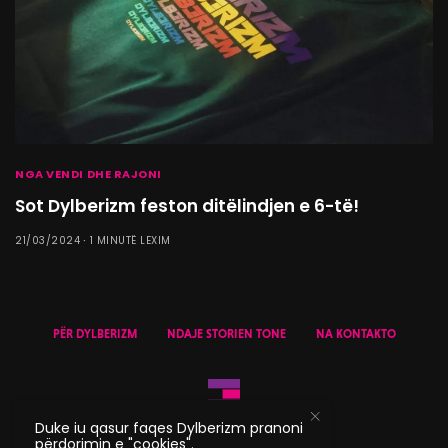
NGA VENDI DHE RAJONI
Sot Dylberizm feston ditëlindjen e 6-të!
21/03/2024
1 MINUTË LEXIM
PËR DYLBERIZM
NDAJE STORIEN TONE
NA KONTAKTO
Duke iu qasur faqes Dylberizm pranoni
përdorimin e "cookies".