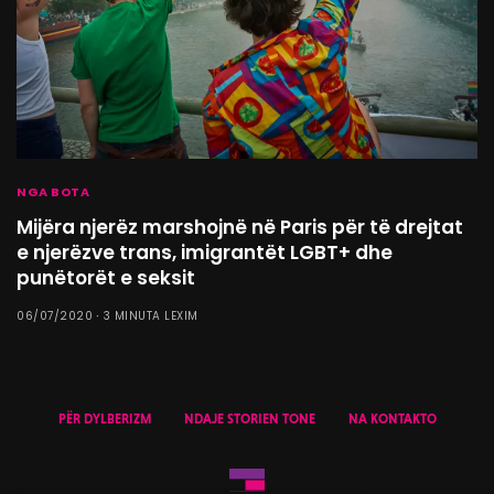
NGA BOTA
Mijëra njerëz marshojnë në Paris për të drejtat
e njerëzve trans, imigrantët LGBT+ dhe
punëtorët e seksit
06/07/2020
3 MINUTA LEXIM
PËR DYLBERIZM
NDAJE STORIEN TONE
NA KONTAKTO