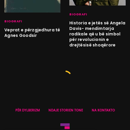
BIOGRAFI
BIOGRAFI
Historia e jetës së Angela
Davis- mendimtarja
Veprat e përzgjedhura të
radikale që u bë simbol
Agnes Goodsir
për revolucionin e
drejtësisë shoqërore
PËR DYLBERIZM
NDAJE STORIEN TONE
NA KONTAKTO