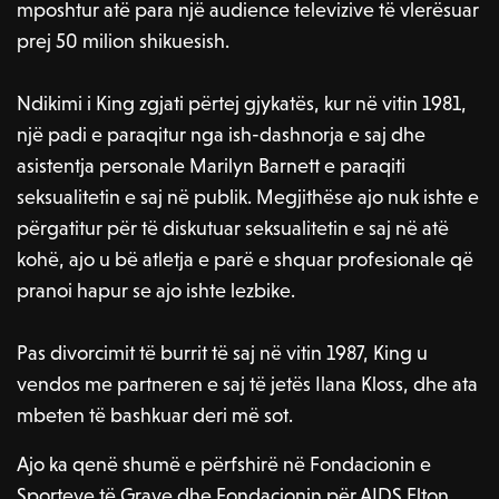
mposhtur atë para një audience televizive të vlerësuar
prej 50 milion shikuesish.
Ndikimi i King zgjati përtej gjykatës, kur në vitin 1981,
një padi e paraqitur nga ish-dashnorja e saj dhe
asistentja personale Marilyn Barnett e paraqiti
seksualitetin e saj në publik. Megjithëse ajo nuk ishte e
përgatitur për të diskutuar seksualitetin e saj në atë
kohë, ajo u bë atletja e parë e shquar profesionale që
pranoi hapur se ajo ishte lezbike.
Pas divorcimit të burrit të saj në vitin 1987, King u
vendos me partneren e saj të jetës Ilana Kloss, dhe ata
mbeten të bashkuar deri më sot.
Ajo ka qenë shumë e përfshirë në Fondacionin e
Sporteve të Grave dhe Fondacionin për AIDS Elton