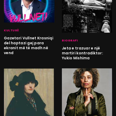
KULTURË
Gazetari Vullnet Krasniqi
BIOGRAFI
del haptazi gej para
ekranit më të madh në
Jeta e trazuar e një
vend
martiri kontradiktor:
Yukio Mishima