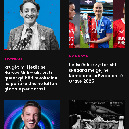
NGA BOTA
BIOGRAFI
Uellsi është zyrtarisht
Rrugëtimi i jetës së
skuadra më gej në
Harvey Milk – aktivisti
Kampionatin Evropian të
queer që bëri revolucion
Grave 2025
në politikë dhe në luftën
globale për barazi