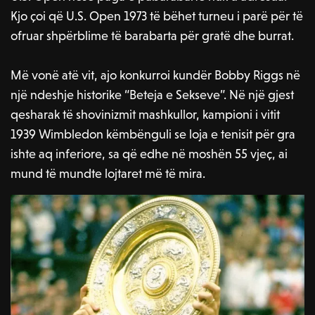
Kjo çoi që U.S. Open 1973 të bëhet turneu i parë për të
ofruar shpërblime të barabarta për gratë dhe burrat.
Më vonë atë vit, ajo konkurroi kundër Bobby Riggs në
një ndeshje historike “Beteja e Sekseve”. Në një gjest
qesharak të shovinizmit mashkullor, kampioni i vitit
1939 Wimbledon këmbënguli se loja e tenisit për gra
ishte aq inferiore, sa që edhe në moshën 55 vjeç, ai
mund të mundte lojtaret më të mira.