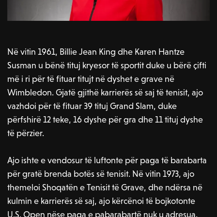
Në vitin 1961, Billie Jean King dhe Karen Hantze
Susman u bënë tituj kryesor të sportit duke u bërë çifti
më i ri për të fituar titujt në dyshet e grave në
Wimbledon. Gjatë gjithë karrierës së saj të tenisit, ajo
vazhdoi për të fituar 39 tituj Grand Slam, duke
përfshirë 12 teke, 16 dyshe për gra dhe 11 tituj dyshe
të përzier.
Ajo ishte e vendosur të luftonte për paga të barabarta
për gratë brenda botës së tenisit. Në vitin 1973, ajo
themeloi Shoqatën e Tenisit të Grave, dhe ndërsa në
kulmin e karrierës së saj, ajo kërcënoi të bojkotonte
U.S. Open nëse paga e pabarabartë nuk u adresua.