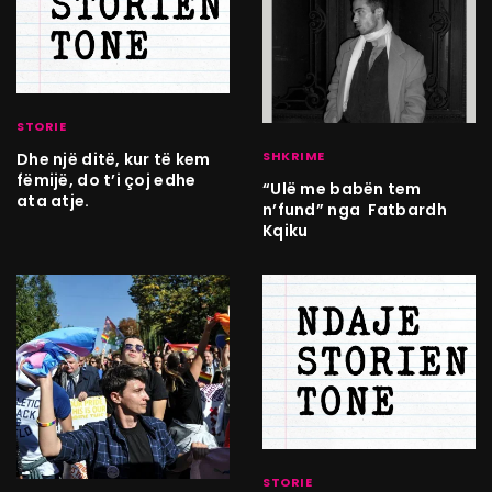
STORIE
SHKRIME
Dhe një ditë, kur të kem
fëmijë, do t’i çoj edhe
“Ulë me babën tem
ata atje.
n’fund” nga Fatbardh
Kqiku
STORIE