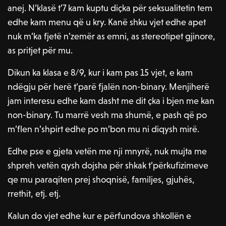
anej. N’klasë t’7 kam kuptu diçka për seksualitetin tem
edhe kam menu që u kry. Kanë shku vjet edhe apet
nuk m’ka fjetë n’zemër as emni, as stereotipet gjinore,
as pritjet për mu.
Dikun ka klasa e 8/9, kur i kam pas 15 vjet, e kam
ndëgju për herë t’parë fjalën non-binary. Menjiherë
jam interesu edhe kam dasht me dit çka i bjen me kan
non-binary. Tu marrë vesh ma shumë, e pash që po
m’flen n’shpirt edhe po m’bon mu ni diqysh mirë.
Edhe pse e gjeta vetën me nji mnyrë, nuk mujta me
shpreh vetën qysh dojsha për shkak t’përkufizimeve
qe mu paraqiten prej shoqnisë, familjes, gjuhës,
rrethit, etj. etj.
Kalun do vjet edhe kur e përfundova shkollën e