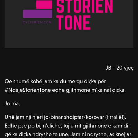
JB – 20 vjeç
Qe shumë kohë jam ka du me qu diçka për
#NdajeStorienTone edhe gjithmonë m’ka nal diçka.
Jo ma.
Unë jam nji njeri jo-binar shqiptar/kosovar (t’rrallë!).
Edhe pse po bij n’cliche, tuj u rrit gjithmonë e kam dit
që ka diçka ndryshe te une. Jam ni ndryshe, as knej as