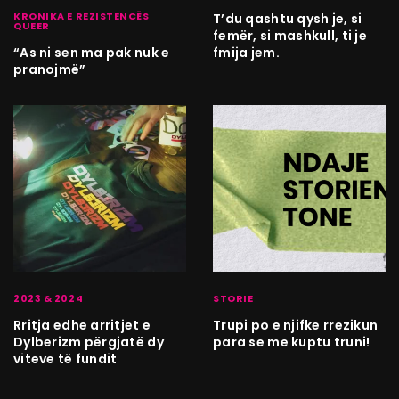
KRONIKA E REZISTENCËS
T’du qashtu qysh je, si
QUEER
femër, si mashkull, ti je
fmija jem.
“As ni sen ma pak nuk e
pranojmë”
2023 & 2024
STORIE
Rritja edhe arritjet e
Trupi po e njifke rrezikun
Dylberizm përgjatë dy
para se me kuptu truni!
viteve të fundit