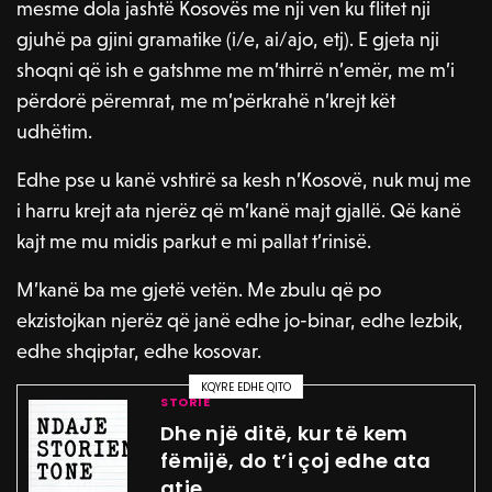
mesme dola jashtë Kosovës me nji ven ku flitet nji
gjuhë pa gjini gramatike (i/e, ai/ajo, etj). E gjeta nji
shoqni që ish e gatshme me m’thirrë n’emër, me m’i
përdorë përemrat, me m’përkrahë n’krejt kët
udhëtim.
Edhe pse u kanë vshtirë sa kesh n’Kosovë, nuk muj me
i harru krejt ata njerëz që m’kanë majt gjallë. Që kanë
kajt me mu midis parkut e mi pallat t’rinisë.
M’kanë ba me gjetë vetën. Me zbulu që po
ekzistojkan njerëz që janë edhe jo-binar, edhe lezbik,
edhe shqiptar, edhe kosovar.
KQYRE EDHE QITO
STORIE
Dhe një ditë, kur të kem
fëmijë, do t’i çoj edhe ata
atje.