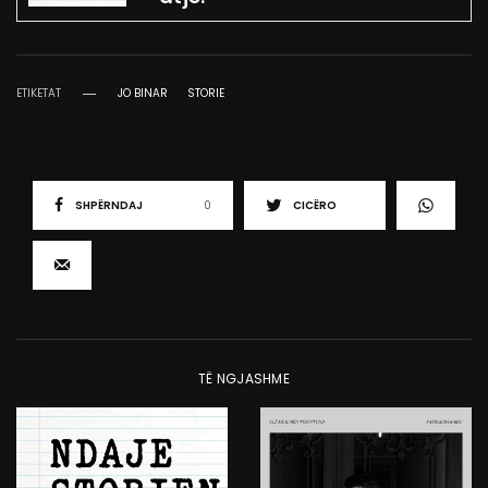
ETIKETAT
JO BINAR
STORIE
SHPËRNDAJ
0
CICËRO
TË NGJASHME