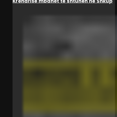
Krenarisë mbahet të shtunën në Shkup