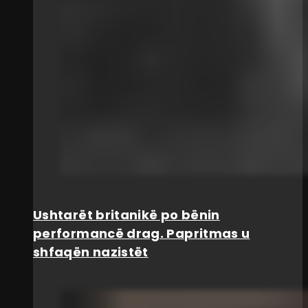
Ushtarët britanikë po bënin
performancë drag. Papritmas u
shfaqën nazistët