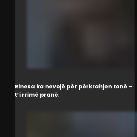
Rinesa ka nevojë për përkrahjen tonë –
t’i rrimë pranë.