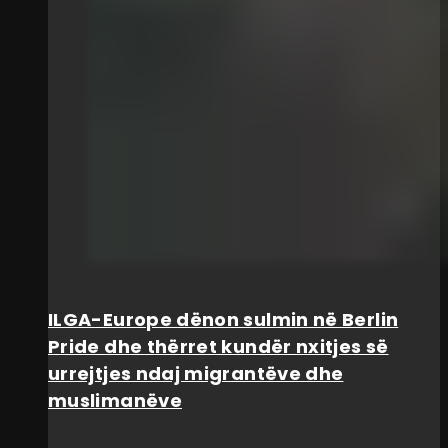
ILGA-Europe dënon sulmin në Berlin
Pride dhe thërret kundër nxitjes së
urrejtjes ndaj migrantëve dhe
muslimanëve