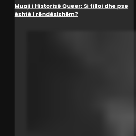
Muaji i Historisë Queer: Si filloi dhe pse
është i rëndësishëm?