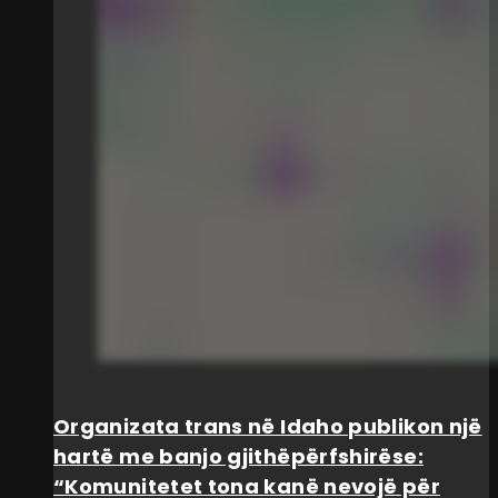
Organizata trans në Idaho publikon një
hartë me banjo gjithëpërfshirëse:
“Komunitetet tona kanë nevojë për