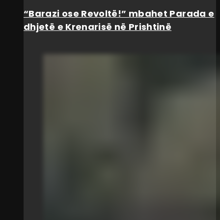
“Barazi ose Revoltë!” mbahet Parada e
dhjetë e Krenarisë në Prishtinë