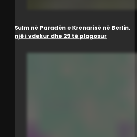
Sulm në Paradën e Krenarisë në Berlin,
një i vdekur dhe 29 të plagosur