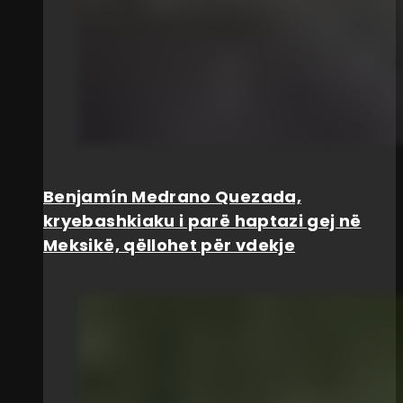
Benjamín Medrano Quezada,
kryebashkiaku i parë haptazi gej në
Meksikë, qëllohet për vdekje