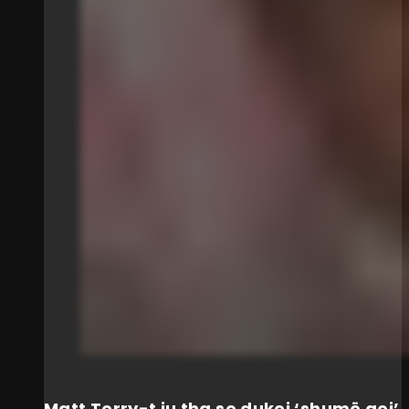
Matt Terry-t iu tha se dukej ‘shumë gej’