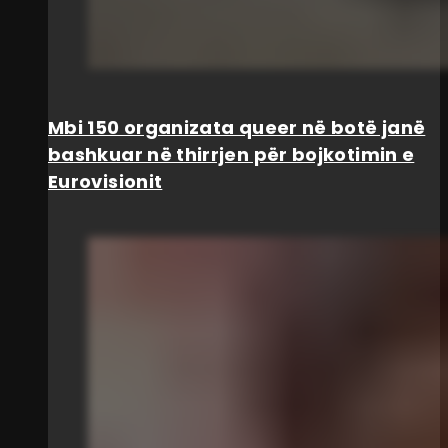
Mbi 150 organizata queer në botë janë
bashkuar në thirrjen për bojkotimin e
Eurovisionit