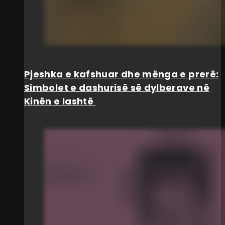
Pjeshka e kafshuar dhe mënga e prerë:
Simbolet e dashurisë së dylberave në
Kinën e lashtë