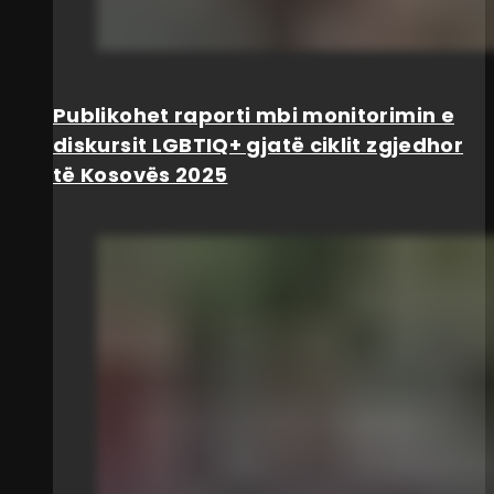
Publikohet raporti mbi monitorimin e
diskursit LGBTIQ+ gjatë ciklit zgjedhor
të Kosovës 2025