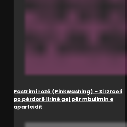
Pastrimi rozë (Pinkwashing) – Si Izraeli
po përdorë lirinë gej për mbulimin e
aparteidit