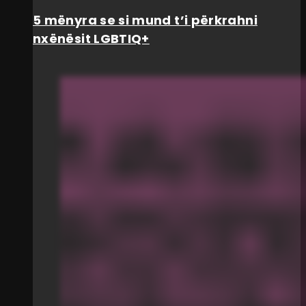
5 mënyra se si mund t’i përkrahni
nxënësit LGBTIQ+