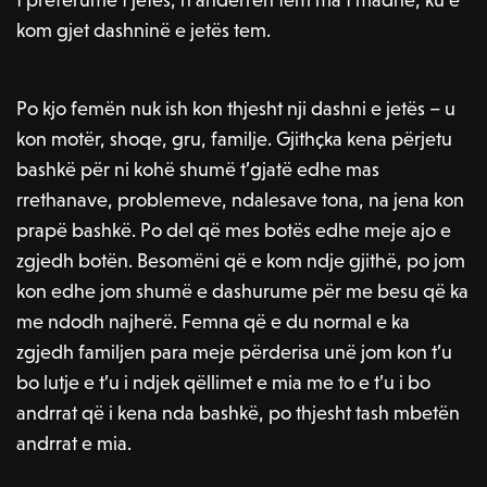
kom gjet dashninë e jetës tem.
Po kjo femën nuk ish kon thjesht nji dashni e jetës – u
kon motër, shoqe, gru, familje. Gjithçka kena përjetu
bashkë për ni kohë shumë t’gjatë edhe mas
rrethanave, problemeve, ndalesave tona, na jena kon
prapë bashkë. Po del që mes botës edhe meje ajo e
zgjedh botën. Besomëni që e kom ndje gjithë, po jom
kon edhe jom shumë e dashurume për me besu që ka
me ndodh najherë. Femna që e du normal e ka
zgjedh familjen para meje përderisa unë jom kon t’u
bo lutje e t’u i ndjek qëllimet e mia me to e t’u i bo
andrrat që i kena nda bashkë, po thjesht tash mbetën
andrrat e mia.