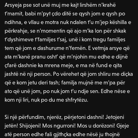
Arsyeja pse sot unë muj me kajt lirshëm n’krahë
t’mamit, babi m’pyt çdo ditë se qysh jom e qysh po
ndihna, e vllau e motra nuk ndalen t’u m’jep këshilla e
përkrahje, se n’momentin që ajo m’ka lon për shkak
t’dyshimeve t’familjes t’saj, unë i kom tregu familjes
tem që jom e dashurume n’femën. E vetmja arsye që
ata m’kanë pranu osht’ që m’njohin mu edhe e dijnë
çfarë dashnie ka mrena meje, e ma në fund e qita
jashtë në nji person. Po vërehet që jom shliru me diçka
që e kom jetu deri tash; familja mujnë me m’pa për
ato që unë jom, po nuk jom t’u ndje sen. Edhe nëse e
kom nji liri, nuk po du me shfrytëzu.
Si një përfundim, njerëz, përjetoni dashni! Jetojeni
jetën! Shijojeni! Mos ngurroni! Mos u dorëzoni! Gjeje
atë person edhe fali gjithçka edhe nësë ju thojnë