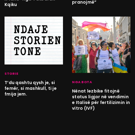
pranojmë”
Kqiku
STORIE
NGA BOTA
T’du qashtu qysh je, si
femër, si mashkull, ti je
Nënat lezbike fitojnë
fmija jem.
status ligjor në vendimin
e Italisë për fertilizimin in
vitro (IVF)