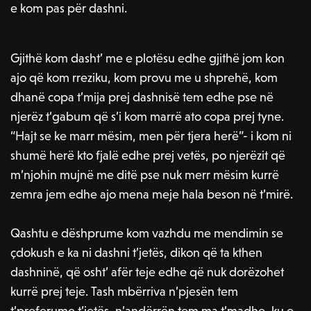
e kom pas për dashni.
Gjithë kom dasht’ me e plotësu edhe gjithë jom kon
ajo që kom rreziku, kom provu me u shprehë, kom
dhanë copa t’mija prej dashnisë tem edhe pse në
njerëz t’gabum që s’i kom marrë ato copa prej tyne.
“Hajt se ke marr mësim, men për tjera herë”- i kom ni
shumë herë kto fjalë edhe prej vetës, po njerëzit që
m’njohin mujnë me ditë pse nuk merr mësim kurrë
zemra jem edhe ajo mena meje hala beson në t’mirë.
Qashtu e dëshprume kom vazhdu me mendimin se
çdokush e ka ni dashni t’jetës, dikon që ta kthen
dashninë, që osht’ afër teje edhe që nuk dorëzohet
kurrë prej teje. Tash mbërriva n’pjesën tem
t’preferume t’jetës, n’andërrën tem ma t’madhe, ku e