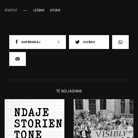
ETIKETAT
LEZBIKE
STORIE
SHPËRNDAJ
0
CICËRO
TË NGJASHME