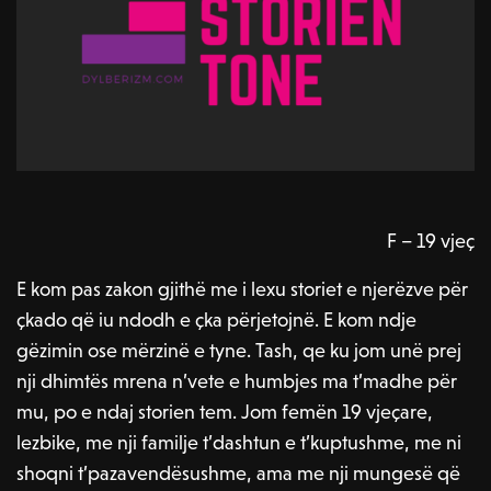
F – 19 vjeç
E kom pas zakon gjithë me i lexu storiet e njerëzve për
çkado që iu ndodh e çka përjetojnë. E kom ndje
gëzimin ose mërzinë e tyne. Tash, qe ku jom unë prej
nji dhimtës mrena n’vete e humbjes ma t’madhe për
mu, po e ndaj storien tem. Jom femën 19 vjeçare,
lezbike, me nji familje t’dashtun e t’kuptushme, me ni
shoqni t’pazavendësushme, ama me nji mungesë që