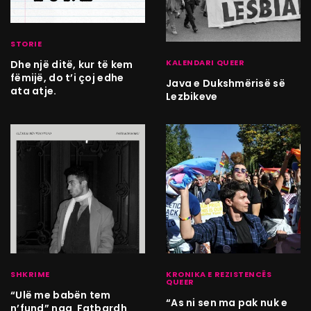
STORIE
KALENDARI QUEER
Dhe një ditë, kur të kem
fëmijë, do t’i çoj edhe
Java e Dukshmërisë së
ata atje.
Lezbikeve
SHKRIME
KRONIKA E REZISTENCËS
QUEER
“Ulë me babën tem
“As ni sen ma pak nuk e
n’fund” nga Fatbardh