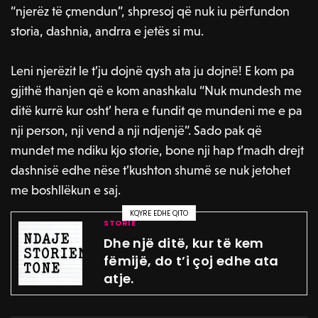
“njerëz të çmendun”, shpresoj që nuk iu përfundon
storia, dashnia, andrra e jetës si mu.
Leni njerëzit le t’ju dojnë qysh ata ju dojnë! E kom pa
gjithë thanjen që e kom anashkalu “Nuk mundesh me
ditë kurrë kur osht’ hera e fundit qe mundeni me e pa
nji person, nji vend a nji ndjenjë”. Sado pak që
mundet me ndiku kjo storie, bone nji hap t’madh drejt
dashnisë edhe nëse t’kushton shumë se nuk jetohet
me boshllëkun e saj.
KQYRE EDHE QITO
STORIE
Dhe një ditë, kur të kem
fëmijë, do t’i çoj edhe ata
atje.