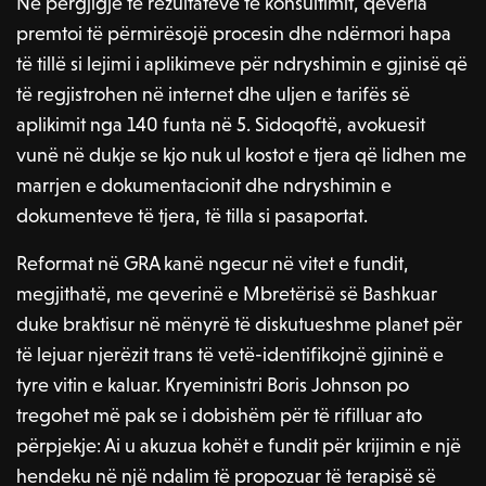
Në përgjigje të rezultateve të konsultimit, qeveria
premtoi të përmirësojë procesin dhe ndërmori hapa
të tillë si lejimi i aplikimeve për ndryshimin e gjinisë që
të regjistrohen në internet dhe uljen e tarifës së
aplikimit nga 140 funta në 5. Sidoqoftë, avokuesit
vunë në dukje se kjo nuk ul kostot e tjera që lidhen me
marrjen e dokumentacionit dhe ndryshimin e
dokumenteve të tjera, të tilla si pasaportat.
Reformat në GRA kanë ngecur në vitet e fundit,
megjithatë, me qeverinë e Mbretërisë së Bashkuar
duke braktisur në mënyrë të diskutueshme planet për
të lejuar njerëzit trans të vetë-identifikojnë gjininë e
tyre vitin e kaluar. Kryeministri Boris Johnson po
tregohet më pak se i dobishëm për të rifilluar ato
përpjekje: Ai u akuzua kohët e fundit për krijimin e një
hendeku në një ndalim të propozuar të terapisë së