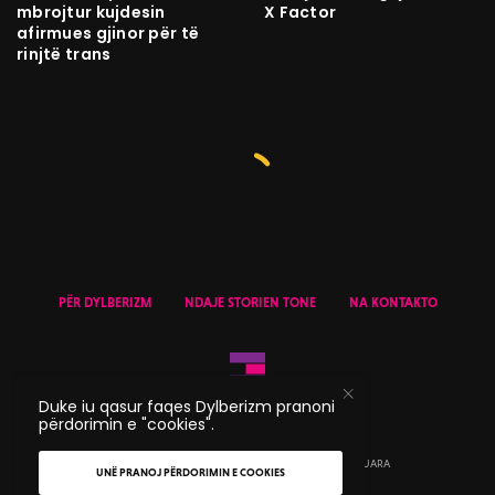
mbrojtur kujdesin
X Factor
afirmues gjinor për të
rinjtë trans
PËR DYLBERIZM
NDAJE STORIEN TONE
NA KONTAKTO
Duke iu qasur faqes Dylberizm pranoni
përdorimin e "cookies".
© 2020 DYLBERIZM - TË GJITHA TË DREJTAT E REZERVUARA
UNË PRANOJ PËRDORIMIN E COOKIES