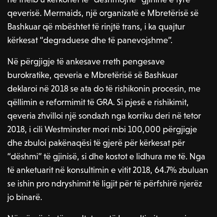
qeverisë. Mermaids, një organizatë e Mbretërisë së
Bashkuar që mbështet të rinjtë trans, i ka quajtur
kërkesat “degraduese dhe të panevojshme”.
Në përgjigje të ankesave rreth pengesave
burokratike, qeveria e Mbretërisë së Bashkuar
deklaroi në 2018 se ata do të rishikonin procesin, me
qëllimin e reformimit të GRA. Si pjesë e rishikimit,
qeveria zhvilloi një sondazh nga korriku deri në tetor
2018, i cili Westminster mori mbi 100,000 përgjigje
dhe zbuloi pakënaqësi të gjerë për kërkesat për
“dëshmi” të gjinisë, si dhe kostot e lidhura me të. Nga
të anketuarit në konsultimin e vitit 2018, 64.7% zbuluan
se ishin pro ndryshimit të ligjit për të përfshirë njerëz
jo binarë.