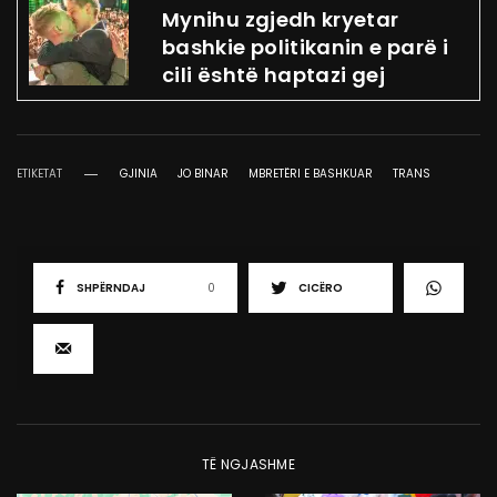
Mynihu zgjedh kryetar
bashkie politikanin e parë i
cili është haptazi gej
ETIKETAT
GJINIA
JO BINAR
MBRETËRI E BASHKUAR
TRANS
SHPËRNDAJ
0
CICËRO
TË NGJASHME