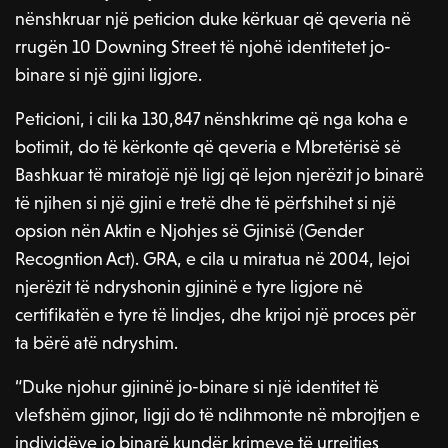
nënshkruar një peticion duke kërkuar që qeveria në
rrugën 10 Downing Street të njohë identitetet jo-
binare si një gjini ligjore.
Peticioni, i cili ka 130,847 nënshkrime që nga koha e
botimit, do të kërkonte që qeveria e Mbretërisë së
Bashkuar të miratojë një ligj që lejon njerëzit jo binarë
të njihen si një gjini e tretë dhe të përfshihet si një
opsion nën Aktin e Njohjes së Gjinisë (Gender
Recogntion Act). GRA, e cila u miratua në 2004, lejoi
njerëzit të ndryshonin gjininë e tyre ligjore në
certifikatën e tyre të lindjes, dhe krijoi një proces për
ta bërë atë ndryshim.
“Duke njohur gjininë jo-binare si një identitet të
vlefshëm gjinor, ligji do të ndihmonte në mbrojtjen e
individëve jo binarë kundër krimeve të urrejtjes