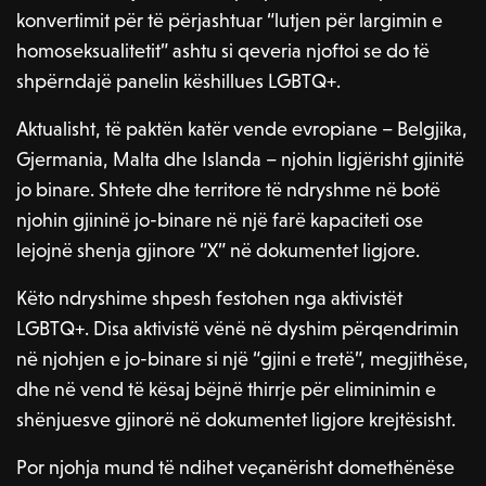
konvertimit për të përjashtuar “lutjen për largimin e
homoseksualitetit” ashtu si qeveria njoftoi se do të
shpërndajë panelin këshillues LGBTQ+.
Aktualisht, të paktën katër vende evropiane – Belgjika,
Gjermania, Malta dhe Islanda – njohin ligjërisht gjinitë
jo binare. Shtete dhe territore të ndryshme në botë
njohin gjininë jo-binare në një farë kapaciteti ose
lejojnë shenja gjinore “X” në dokumentet ligjore.
Këto ndryshime shpesh festohen nga aktivistët
LGBTQ+. Disa aktivistë vënë në dyshim përqendrimin
në njohjen e jo-binare si një “gjini e tretë”, megjithëse,
dhe në vend të kësaj bëjnë thirrje për eliminimin e
shënjuesve gjinorë në dokumentet ligjore krejtësisht.
Por njohja mund të ndihet veçanërisht domethënëse