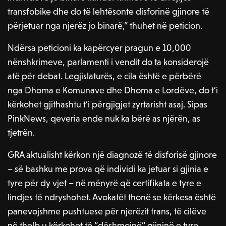
transfobike dhe do të lehtësonte disforinë gjinore të
përjetuar nga njerëz jo binarë,” thuhet në peticion.
Ndërsa peticioni ka kapërcyer pragun e 10,000
nënshkrimeve, parlamenti i vendit do ta konsiderojë
atë për debat. Legjislaturës, e cila është e përbërë
nga Dhoma e Komunave dhe Dhoma e Lordëve, do t’i
kërkohet gjithashtu t’i përgjigjet zyrtarisht asaj. Sipas
PinkNews, qeveria ende nuk ka bërë as njërën, as
tjetrën.
GRA aktualisht kërkon një diagnozë të disforisë gjinore
– së bashku me prova që individi ka jetuar si gjinia e
tyre për dy vjet – në mënyrë që certifikata e tyre e
lindjes të ndryshohet. Avokatët thonë se kërkesa është
panevojshme pushtuese për njerëzit trans, të cilëve
në thelb u kërkohet të “dëshmojnë” gjininë e tyre