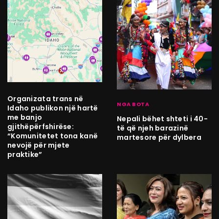
Organizata trans në
NGA BOTA
Idaho publikon një hartë
me banjo
Nepali bëhet shteti i 40-
gjithëpërfshirëse:
të që njeh barazinë
“Komunitetet tona kanë
martesore për dylbera
nevojë për mjete
praktike”