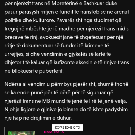
për njerëzit trans në Mbretërinë e Bashkuar duke
pasur parasysh rritjen e fundit të transfobisë në arenat
politike dhe kulturore. Pavarësisht nga studimet që
tregojnë mbështetje të madhe për njerëzit trans midis
brezave të rinj, avokuesit janë të shqetësuar për një
rritje të dokumentuar së fundmi të krimeve të
urrejtjes, si dhe vendimin e gjykatës së lartë të
dhjetorit të kaluar që kufizonte aksesin e të rinjve trans
në bllokuesit e pubertetit.
Ndërsa ai vendim u përmbys pjesërisht, shumë thonë
se ka ende punë për të bërë për të siguruar që
njerëzit trans në MB mund të jenë të lirë të jenë vetja.
Njohja ligjore e gjinive jo binare do të ishte padyshim
një hap në drejtimin e duhur.
KQYRE EDHE QITO
NGA BOTA