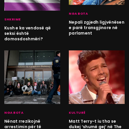
NGA BOTA
SHKRIME
Nepali zgjedh ligjvënësen
e parë transgjinore në
Kush e ka vendosë që
parlament
seksi është
domosdoshmëri?
NGA BOTA
KULTURË
Nënat rrezikojnë
Matt Terry-t iu tha se
arrestimin për të
dukej ‘shumë gej’ në The