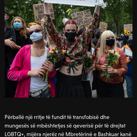
Përballë një rritje të fundit të transfobisë dhe
mungesës së mbështetjes së qeverisë për të drejtat
LGBTQ+, mijëra njerëz në Mbretërinë e Bashkuar kanë