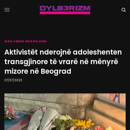
NGA VENDI DHE RAJONI
Aktivistët nderojnë adoleshenten
transgjinore të vrarë në mënyrë
mizore në Beograd
07/07/2023