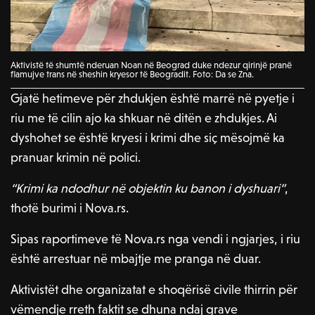
Aktivistë të shumtë nderuan Noan në Beograd duke ndezur qirinjë pranë
flamujve trans në sheshin kryesor të Beogradit. Foto: Da se Zna.
Gjatë hetimeve për zhdukjen është marrë në pyetje i
riu me të cilin ajo ka shkuar në ditën e zhdukjes. Ai
dyshohet se është kryesi i krimi dhe siç mësojmë ka
pranuar krimin në polici.
“Krimi ka ndodhur në objektin ku banon i dyshuari”
,
thotë burimi i Nova.rs.
Sipas raportimeve të Nova.rs nga vendi i ngjarjes, i riu
është arrestuar në mbajtje me pranga në duar.
Aktivistët dhe organizatat e shoqërisë civile thirrin për
vëmendje rreth faktit se dhuna ndaj grave