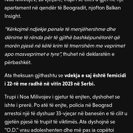
apartament në qendër të Beogradit, njofton Balkan
Insight.
“Kërkojmë ndjekje penale të menjëhershme dhe
dënime të rënda për të gjithë bashkëpunëtorët që
morën pjesë në këtë krim të tmerrshëm me veprimet
apo mosveprimet e tyre”,
thuhet në deklaratën e
përbashkët.
Ata theksuan gjithashtu se
vdekja e saj është femicidi
i 22-të me radhë në vitin 2023 në Serbi.
Trupi i Noa Milivojev i gjetur të enjten, dyshohet se
ishte i prerë. Po atë të enjte, policia në Beograd
arrestoi një të dyshuar 33-vjeçar në banesën e të cilit u
gjetën pjesë të trupit të viktimës. Ata dyshojnë se
“O.D.” vrau adoleshenten dhe më pas ia copëtoi