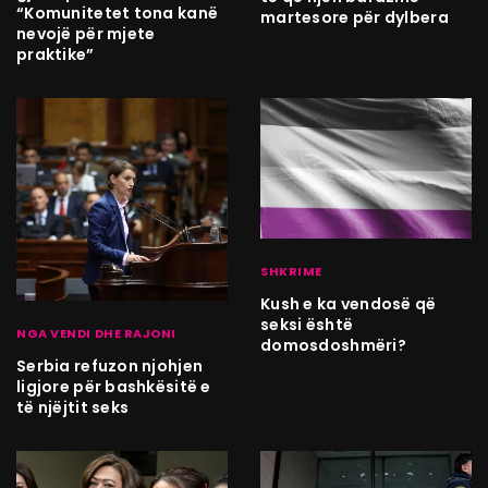
“Komunitetet tona kanë
martesore për dylbera
nevojë për mjete
praktike”
SHKRIME
Kush e ka vendosë që
seksi është
NGA VENDI DHE RAJONI
domosdoshmëri?
Serbia refuzon njohjen
ligjore për bashkësitë e
të njëjtit seks