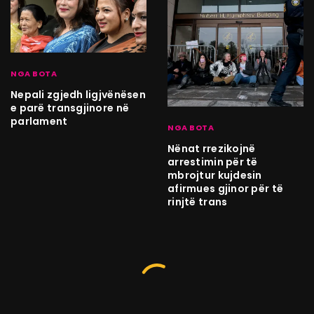
NGA BOTA
Nepali zgjedh ligjvënësen
e parë transgjinore në
parlament
NGA BOTA
Nënat rrezikojnë
arrestimin për të
mbrojtur kujdesin
afirmues gjinor për të
rinjtë trans