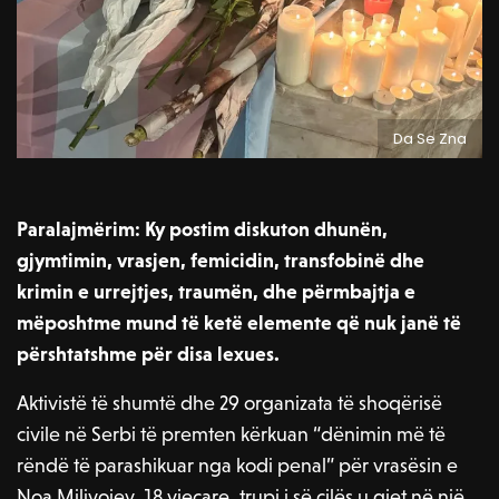
Da Se Zna
Paralajmërim: Ky postim diskuton dhunën,
gjymtimin, vrasjen, femicidin, transfobinë dhe
krimin e urrejtjes, traumën, dhe përmbajtja e
mëposhtme mund të ketë elemente që nuk janë të
përshtatshme për disa lexues.
Aktivistë të shumtë dhe 29 organizata të shoqërisë
civile në Serbi të premten kërkuan “dënimin më të
rëndë të parashikuar nga kodi penal” për vrasësin e
Noa Milivojev, 18 vjeçare, trupi i së cilës u gjet në një