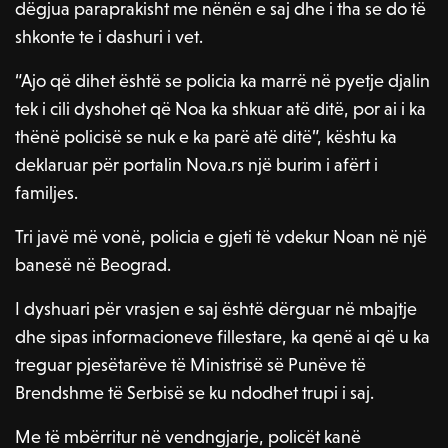
dëgjua paraprakisht me nënën e saj dhe i tha se do të
shkonte te i dashuri i vet.
“Ajo që dihet është se policia ka marrë në pyetje djalin
tek i cili dyshohet që Noa ka shkuar atë ditë, por ai i ka
thënë policisë se nuk e ka parë atë ditë”, kështu ka
deklaruar për portalin Nova.rs një burim i afërt i
familjes.
Tri javë më vonë, policia e gjeti të vdekur Noan në një
banesë në Beograd.
I dyshuari për vrasjen e saj është dërguar në mbajtje
dhe sipas informacioneve fillestare, ka qenë ai që u ka
treguar pjesëtarëve të Ministrisë së Punëve të
Brendshme të Serbisë se ku ndodhet trupi i saj.
Me të mbërritur në vendngjarje, policët kanë