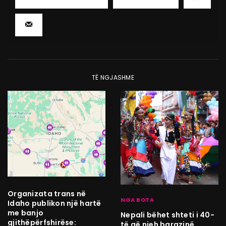
TË NGJASHME
Organizata trans në
NGA BOTA
Idaho publikon një hartë
me banjo
Nepali bëhet shteti i 40-
gjithëpërfshirëse:
të që njeh barazinë