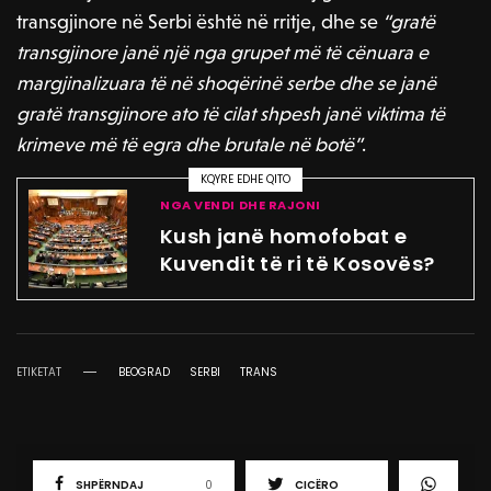
transgjinore në Serbi është në rritje, dhe se
“gratë
transgjinore janë një nga grupet më të cënuara e
margjinalizuara të në shoqërinë serbe dhe se janë
gratë transgjinore ato të cilat shpesh janë viktima të
krimeve më të egra dhe brutale në botë”
.
KQYRE EDHE QITO
NGA VENDI DHE RAJONI
Kush janë homofobat e
Kuvendit të ri të Kosovës?
ETIKETAT
BEOGRAD
SERBI
TRANS
SHPËRNDAJ
0
CICËRO