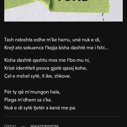
Tash ndoshta edhe m’ke harru, unë nuk e di,
Krejt ato sekuenca t’kqija kisha dashtë me i fshi…
Kisha dashtë qashtu mos me t’bo mu ni,
Krizë identiteti psova gjatë qasaj kohe,
Çel e mshel sytë, ti ike, shkove.
Për ty që m’mungon hala,
Plaga m’dhem sa s’ka.
Nuk e di sytë tjetër a kanë me pa.
ETIKETAT
NDAJESTORIENTONE