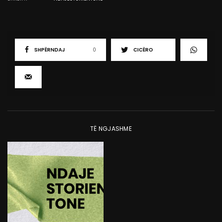
SHPËRNDAJ
0
CICËRO
TË NGJASHME