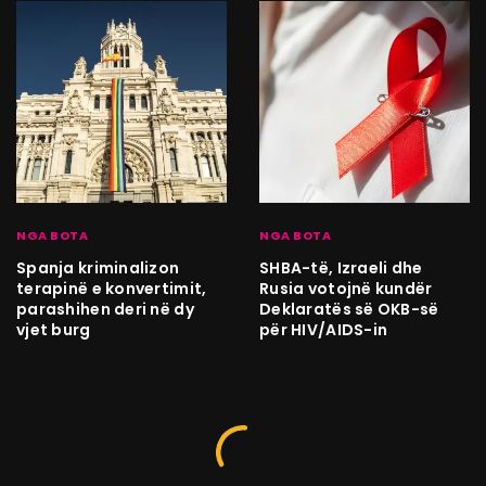
NGA BOTA
NGA BOTA
Spanja kriminalizon
SHBA-të, Izraeli dhe
terapinë e konvertimit,
Rusia votojnë kundër
parashihen deri në dy
Deklaratës së OKB-së
vjet burg
për HIV/AIDS-in