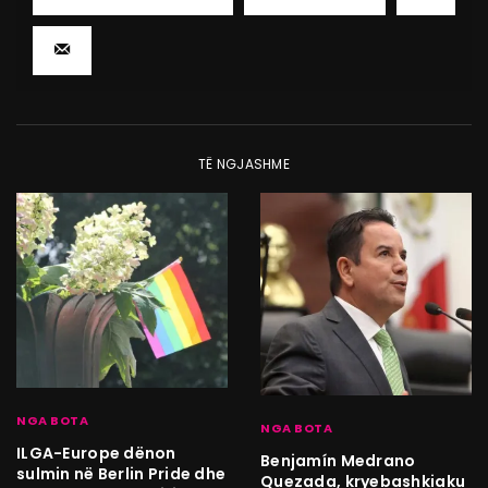
TË NGJASHME
NGA BOTA
NGA BOTA
ILGA-Europe dënon
Benjamín Medrano
sulmin në Berlin Pride dhe
Quezada, kryebashkiaku