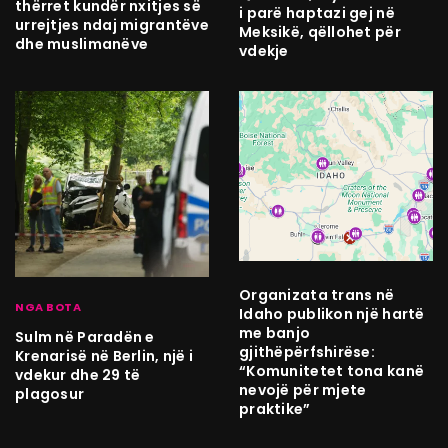
thërret kundër nxitjes së
i parë haptazi gej në
urrejtjes ndaj migrantëve
Meksikë, qëllohet për
dhe muslimanëve
vdekje
Organizata trans në
NGA BOTA
Idaho publikon një hartë
me banjo
Sulm në Paradën e
gjithëpërfshirëse:
Krenarisë në Berlin, një i
“Komunitetet tona kanë
vdekur dhe 29 të
nevojë për mjete
plagosur
praktike”