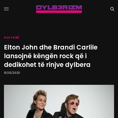
KULTURË
Elton John dhe Brandi Carlile
lansojnë këngën rock që i
dedikohet të rinjve dylbera
15/03/2025