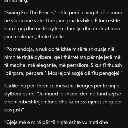
“Swing For The Fences” ishte perlë e vogël që e mora
në studio me vete: Unë jam grua lezbike, Eltoni është
burrë gej dhe ne të dy kemi familje dhe ëndrrat tona
janë realizuar”, thotë Carlile.
“Po mendoja, a nuk do të ishte mirë ta shkruaja një
himn të rinjtë dylbera, që i thërret ata për një jetë më
të madhe, më elegante, më përrallore. Sikur t’i thuash
‘përpara, përpara!’. Mos lejoni asgjë që t’iu pengojë!’”
Carlile tha për Them se mesazhi i këngës për të rinjtë
dylbera është: “Ju mund të shkoni deri në fund sepse
e keni mbështetjen tonë dhe ka breza njerëzish queer
pas jush”.
“Gjëja më e mirë për të rinjtë është vullneti dhe