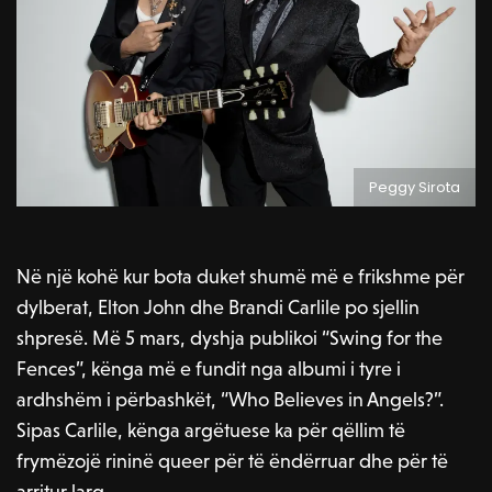
Peggy Sirota
Në një kohë kur bota duket shumë më e frikshme për
dylberat, Elton John dhe Brandi Carlile po sjellin
shpresë. Më 5 mars, dyshja publikoi “Swing for the
Fences”, kënga më e fundit nga albumi i tyre i
ardhshëm i përbashkët, “Who Believes in Angels?”.
Sipas Carlile, kënga argëtuese ka për qëllim të
frymëzojë rininë queer për të ëndërruar dhe për të
arritur larg.