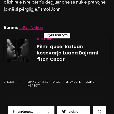
dëshira e tyre për t’u dëgjuar dhe se nuk e pranojnë
jo-në si përgjigje,” shtoi John.
Burimi:
LBGT Nation
KQYRE EDHE QITO
KULTURË
Filmi queer ku luan
kosovarja Luana Bajrami
fiton Oscar
ETIKETAT
BRANDI CARLILE
DYLBER
ELTON JOHN
LAJME
NGA BOTA
SHPËRNDAJ
0
CICËRO