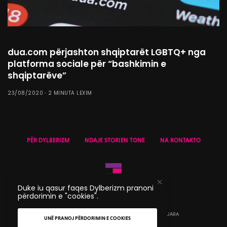
dua.com përjashton shqiptarët LGBTQ+ nga
platforma sociale për “bashkimin e
shqiptarëve”
23/08/2020
2 MINUTA LEXIM
PËR DYLBERIZM
NDAJE STORIEN TONE
NA KONTAKTO
Duke iu qasur faqes Dylberizm pranoni
përdorimin e "cookies".
© 2020 DYLBERIZM - TË GJITHA TË DREJTAT E REZERVUARA
UNË PRANOJ PËRDORIMIN E COOKIES