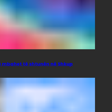
isë mbahet të shtunën në Shkup