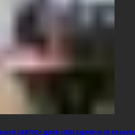
kursit LGBTIQ+ gjatë ciklit zgjedhor të Kosovë