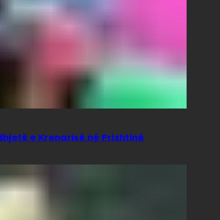
hjetë e Krenarisë në Prishtinë