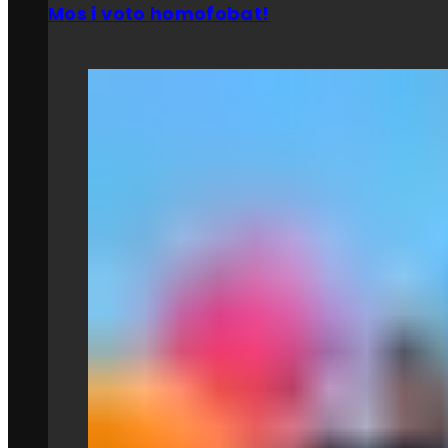
Mos i voto homofobat!