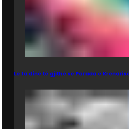
Le ta dinë të gjithë se Parada e Krenar