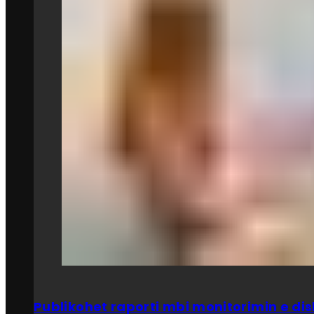
Publikohet raporti mbi monitorimin e dis