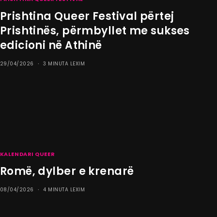
Prishtina Queer Festival përtej
Prishtinës, përmbyllet me sukses
edicioni në Athinë
29/04/2026
3 MINUTA LEXIM
KALENDARI QUEER
Romë, dylber e krenarë
08/04/2026
4 MINUTA LEXIM