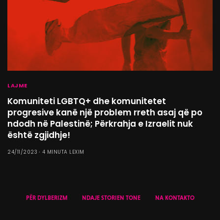
LAJME
Komuniteti LGBTQ+ dhe komunitetet
progresive kanë një problem rreth asaj që po
ndodh në Palestinë; Përkrahja e Izraelit nuk
është zgjidhje!
24/11/2023
4 MINUTA LEXIM
PËR DYLBERIZM
NDAJE STORIEN TONE
NA KONTAKTO