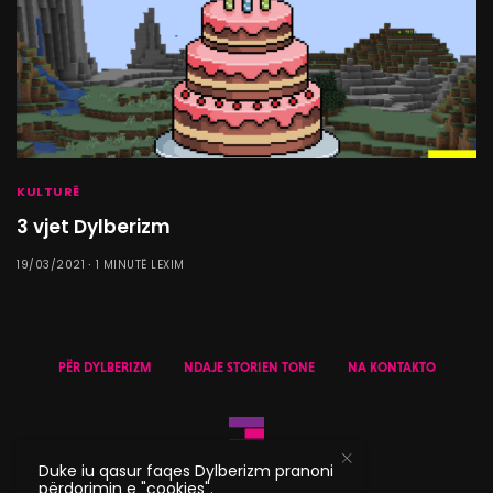
KULTURË
3 vjet Dylberizm
19/03/2021
1 MINUTË LEXIM
PËR DYLBERIZM
NDAJE STORIEN TONE
NA KONTAKTO
Duke iu qasur faqes Dylberizm pranoni
përdorimin e "cookies".