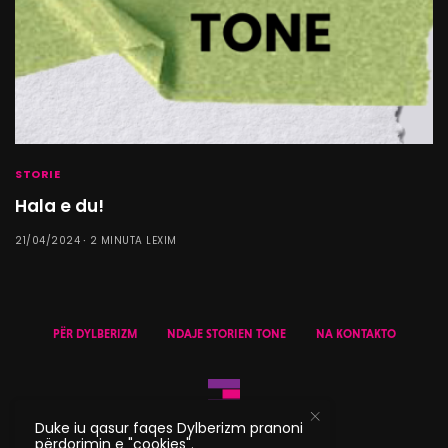
STORIE
Hala e du!
21/04/2024
2 MINUTA LEXIM
PËR DYLBERIZM
NDAJE STORIEN TONE
NA KONTAKTO
Duke iu qasur faqes Dylberizm pranoni
përdorimin e "cookies".