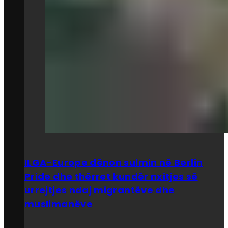
ILGA-Europe dënon sulmin në Berlin
Pride dhe thërret kundër nxitjes së
urrejtjes ndaj migrantëve dhe
muslimanëve