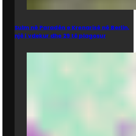
Sulm në Paradën e Krenarisë në Berlin,
një i vdekur dhe 29 të plagosur