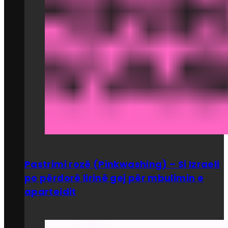
Pastrimi rozë (Pinkwashing) – Si Izraeli
po përdorë lirinë gej për mbulimin e
aparteidit