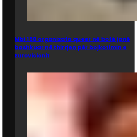
Mbi 150 organizata queer në botë janë
bashkuar në thirrjen për bojkotimin e
Eurovisionit