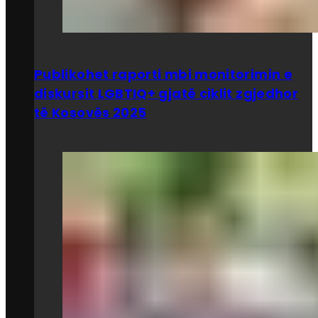
Publikohet raporti mbi monitorimin e
diskursit LGBTIQ+ gjatë ciklit zgjedhor
të Kosovës 2025