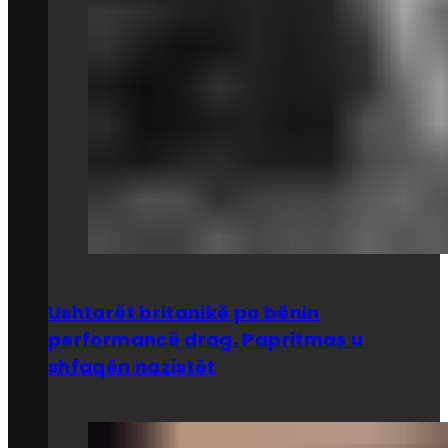
Ushtarët britanikë po bënin
performancë drag. Papritmas u
shfaqën nazistët