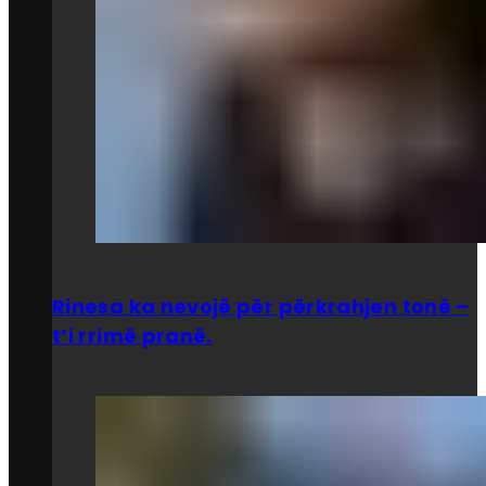
Rinesa ka nevojë për përkrahjen tonë –
t’i rrimë pranë.