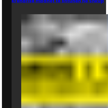
Krenarisë mbahet të shtunën në Shkup