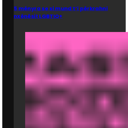
5 mënyra se si mund t’i përkrahni
nxënësit LGBTIQ+