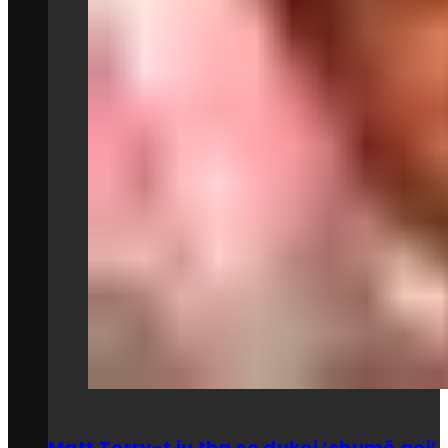
Matt Terry-t iu tha se dukej ‘shumë gej’