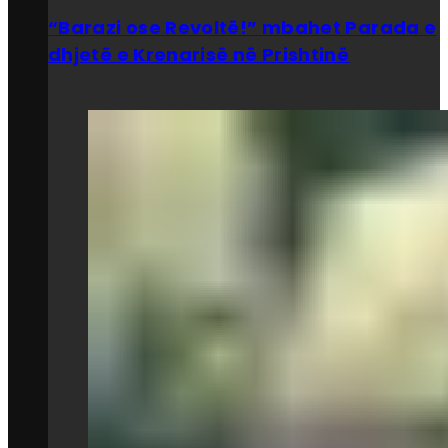
“Barazi ose Revoltë!” mbahet Parada e
dhjetë e Krenarisë në Prishtinë