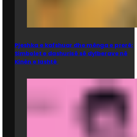
Pjeshka e kafshuar dhe mënga e prerë:
Simbolet e dashurisë së dylberave në
Kinën e lashtë