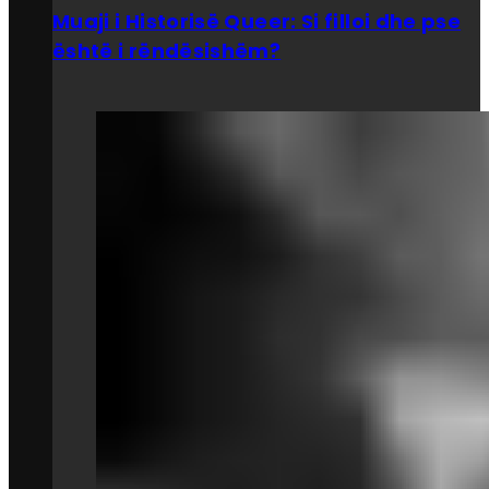
Muaji i Historisë Queer: Si filloi dhe pse
është i rëndësishëm?