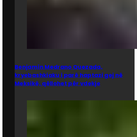
Benjamín Medrano Quezada,
kryebashkiaku i parë haptazi gej në
Meksikë, qëllohet për vdekje