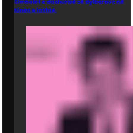
Simbolet e dashurisë së dylberave në
Kinën e lashtë