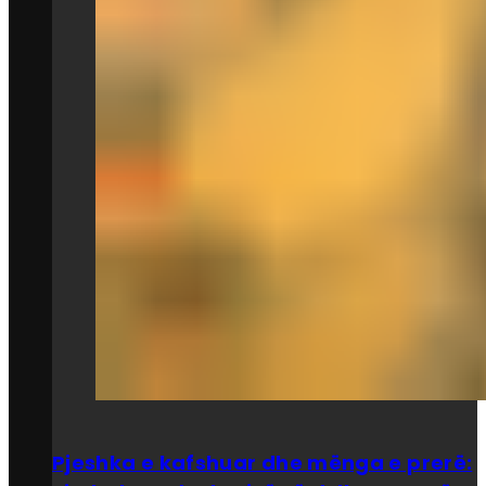
Pjeshka e kafshuar dhe mënga e prerë: