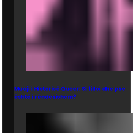
Muaji i Historisë Queer: Si filloi dhe pse
është i rëndësishëm?