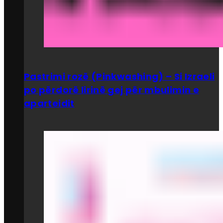
Pastrimi rozë (Pinkwashing) – Si Izraeli
po përdorë lirinë gej për mbulimin e
aparteidit