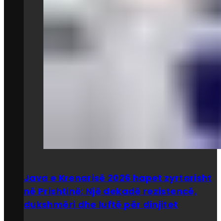
Java e Krenarisë 2026 hapet zyrtarisht
në Prishtinë: Një dekadë rezistencë,
dukshmëri dhe luftë për dinjitet