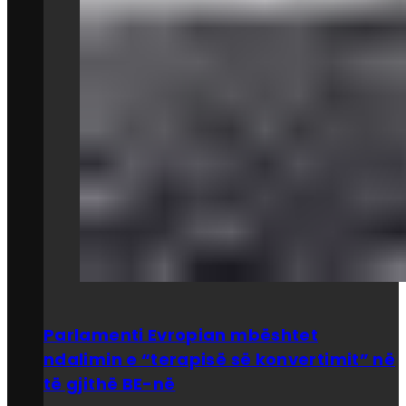
Parlamenti Evropian mbështet
ndalimin e “terapisë së konvertimit” në
të gjithë BE-në