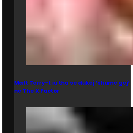
Matt Terry-t iu tha se dukej ‘shumë gej’
në The X Factor