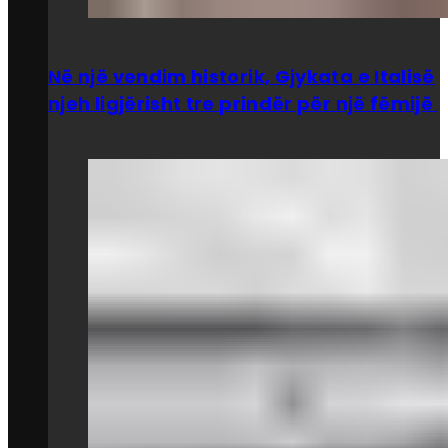
Në një vendim historik, Gjykata e Italisë
njeh ligjërisht tre prindër për një fëmijë