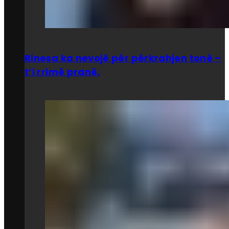
Rinesa ka nevojë për përkrahjen tonë –
t’i rrimë pranë.