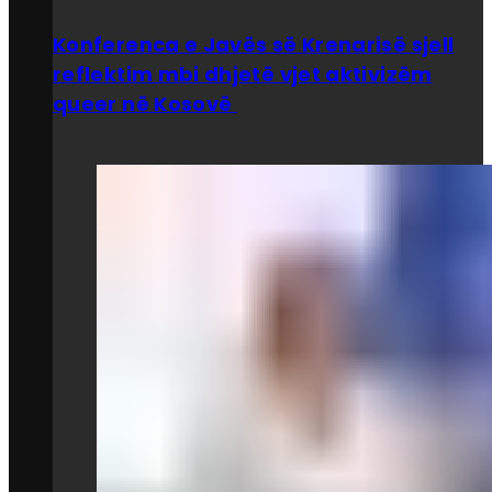
Konferenca e Javës së Krenarisë sjell
reflektim mbi dhjetë vjet aktivizëm
queer në Kosovë