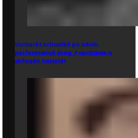
Ushtarët britanikë po bënin
performancë drag. Papritmas u
shfaqën nazistët