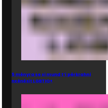
5 mënyra se si mund t’i përkrahni
nxënësit LGBTIQ+