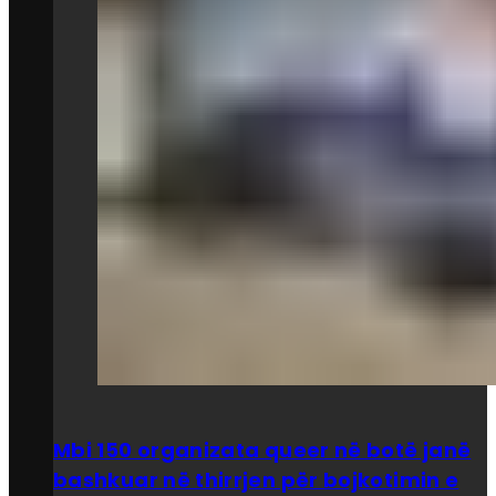
Mbi 150 organizata queer në botë janë
bashkuar në thirrjen për bojkotimin e