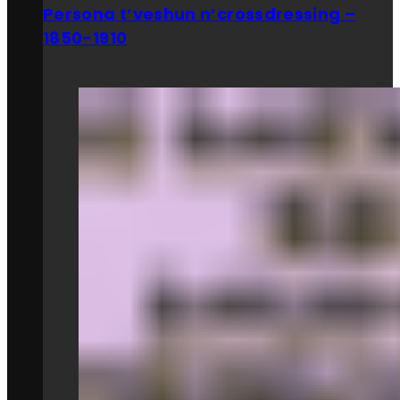
Persona t’veshun n’crossdressing –
1850-1910