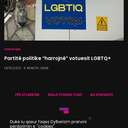
SHKRIME
Partitë politike “harrojnë” votuesit LGBTQ+
14/10/2021
6 MINUTA LEXIM
PËR DYLBERIZM
NDAJE STORIEN TONE
NA KONTAKTO
Duke iu qasur faqes Dylberizm pranoni
përdorimin e "cookies".