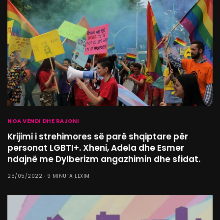
NGA VENDI DHE RAJONI
Krijimi i strehimores së parë shqiptare për
personat LGBTI+. Xheni, Adela dhe Esmer
ndajnë me Dylberizm angazhimin dhe sfidat.
25/05/2022
9 MINUTA LEXIM