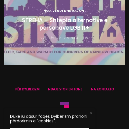
NGA VENDI DHE RAJONI
STREHA – Shtëpia alternative e
personave LGBTI+
22/05/2022
2 MINUTA LEXIM
PËR DYLBERIZM
NDAJE STORIEN TONE
NA KONTAKTO
Duke iu qasur faqes Dylberizm pranoni
përdorimin e "cookies".