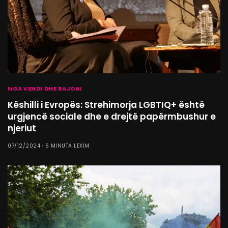
NGA VENDI DHE RAJONI
Këshilli i Evropës: Strehimorja LGBTIQ+ është
urgjencë sociale dhe e drejtë papërmbushur e
njeriut
07/12/2024
6 MINUTA LEXIM