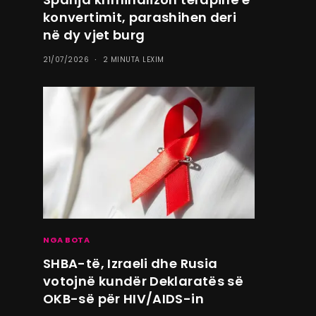
konvertimit, parashihen deri
në dy vjet burg
21/07/2026
2 MINUTA LEXIM
NGA BOTA
SHBA-të, Izraeli dhe Rusia
votojnë kundër Deklaratës së
OKB-së për HIV/AIDS-in