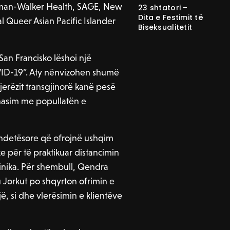
tman-Walker Health, SAGE, New
23 shtatori –
Dita e Festimit të
 Queer Asian Pacific Islander
Biseksualitetit
n Francisko lëshoi ​​një
OVID-19”. Aty nënvizohen shumë
erëzit transgjinorë kanë pesë
hasim me popullatën e
ëndetësore që ofrojnë ushqim
 për të praktikuar distancimin
inika. Për shembull, Qendra
 Jorkut po shqyrton ofrimin e
, si dhe vlerësimin e klientëve