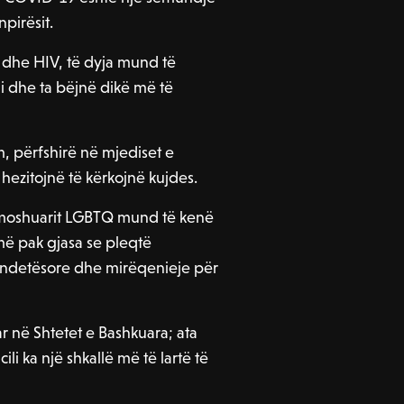
pirësit.
t dhe HIV, të dyja mund të
i dhe ta bëjnë dikë më të
, përfshirë në mjediset e
 hezitojnë të kërkojnë kujdes.
të moshuarit LGBTQ mund të kenë
më pak gjasa se pleqtë
ëndetësore dhe mirëqenieje për
 në Shtetet e Bashkuara; ata
li ka një shkallë më të lartë të