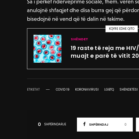
Sa i përket ndërveprime sociale, them. vëren 
anulojnë shfaqjet dhe disa burra gej që përdor
bisedojnë në vend që të dalin në takime.
KQYRE EDHE QITO
SHËNDET
19 raste të reja me HI
muajt e parë të vitit 2
ETIKETAT
COVID 19
KORONAVIRUSI
LGBTQ
SHËNDETËSI
0
SHPËRNDARJE
SHPËRNDAJ
0