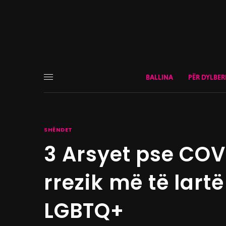
BALLINA
PËR DYLBER
SHËNDET
3 Arsyet pse COV
rrezik më të lart
LGBTQ+