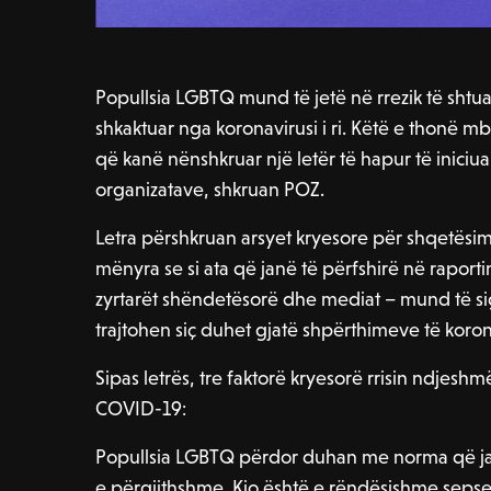
Popullsia LGBTQ mund të jetë në rrezik të sht
shkaktuar nga koronavirusi i ri. Këtë e thonë 
që kanë nënshkruar një letër të hapur të iniciuar
organizatave, shkruan POZ.
Letra përshkruan arsyet kryesore për shqetësim
mënyra se si ata që janë të përfshirë në rapor
zyrtarët shëndetësorë dhe mediat – mund të si
trajtohen siç duhet gjatë shpërthimeve të korona
Sipas letrës, tre faktorë kryesorë rrisin ndjes
COVID-19:
Popullsia LGBTQ përdor duhan me norma që jan
e përgjithshme. Kjo është e rëndësishme sep