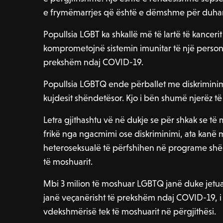
e frymëmarrjes që është e dëmshme për duhan
Popullsia LGBT ka shkallë më të lartë të kanceri
komprometojnë sistemin imunitar të një person
prekshëm ndaj COVID-19.
Popullsia LGBTQ ende përballet me diskriminim
kujdesit shëndetësor. Kjo i bën shumë njerëz të
Letra gjithashtu vë në dukje se për shkak se 
frikë nga ngacmimi ose diskriminimi, ata kanë 
heteroseksualë të përfshihen në programe sh
të moshuarit.
Mbi 3 milion të moshuar LGBTQ janë duke jetuar
janë veçanërisht të prekshëm ndaj COVID-19, i ci
vdekshmërisë tek të moshuarit në përgjithësi.