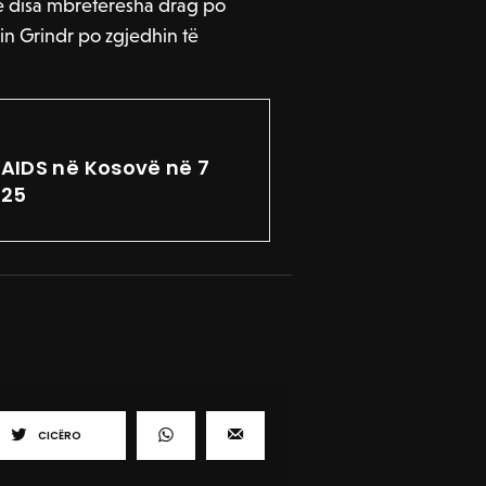
se disa mbretëresha drag po
in Grindr po zgjedhin të
V/AIDS në Kosovë në 7
025
CICËRO