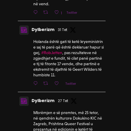
në vend.
Twitter
1
Dylberizm
31 Tet
Holanda është gati të ketë kryeministrin
e saj të parë që është deklaruar hapur si
gej,
#RobJetten
, pas rezultateve në
zgjedhjet e fundit, të cilat panë partinë
e tij të fitonte 17 vende, dhe partinë e
ekstremit të djathtë të Geert Wilders të
humbiste 11.
Twitter
Dylberizm
27 Tet
Mbrëmjen e së premtes, më 25 tetor,
në qendrën kulturore Dokukino KIC në
Zagreb, Prishtina Queer Festival u
prezantua në edicionin e katërt të