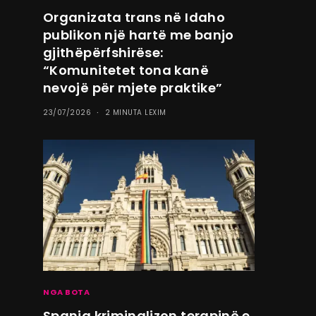
Organizata trans në Idaho
publikon një hartë me banjo
gjithëpërfshirëse:
“Komunitetet tona kanë
nevojë për mjete praktike”
23/07/2026
2 MINUTA LEXIM
NGA BOTA
Spanja kriminalizon terapinë e