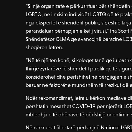
“Si një organizatë e përkushtuar për shëndeti
LGBTQ, ne i nxisim individët LGBTQ që të pra
nga ekspertët e shëndetit publik, siç është larj
parandaluar përhapjen e këtij virusi,” tha Scott 
Shëndetësor GLMA që avancojnë barazinë LGBT
shoqëron letrën.
“Në të njëjtën kohë, si kolegët tanë që iu bash
thirrje zyrtarëve të shëndetit publik që të sig
konsiderohet dhe përfshihet në përgjigjen e s
bazuar në faktorët e mundshëm të rrezikut që e
Ndër rekomandimet, letra u kërkon mediave dh
përshtatin mesazhet COVID-19 për njerëzit LG
mbledhja e të dhënave të përfshijë orientimin s
Nënshkruesit fillestarë përfshijnë National L