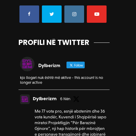
PROFILI NË TWITTER
Dylberizm
Follow
kjo llogari nuk është më aktive - this account is no
longer active
Dylberizm
6 Nën
Me 77 vota pro, asnjë abstenim dhe 36
vota kundër, Kuvendi i Shqipërisë sapo
miratoi Projektligjin “Për Barazinë
Gjinore”, nji hap historik për mbrojtjen
e personave transgjinorë dhe jobinarë