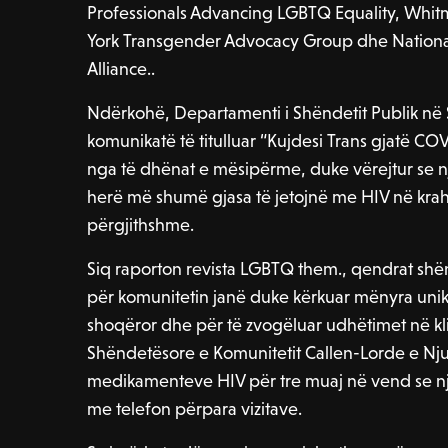
Professionals Advancing LGBTQ Equality, Whi
York Transgender Advocacy Group dhe National
Alliance..
Ndërkohë, Departamenti i Shëndetit Publik në Sa
komunikatë të titulluar “Kujdesi Trans gjatë C
nga të dhënat e mësipërme, duke vërejtur se nj
herë më shumë gjasa të jetojnë me HIV në kra
përgjithshme.
Siq raporton revista LGBTQ them., qendrat sh
për komunitetin janë duke kërkuar mënyra unike
shoqëror dhe për të zvogëluar udhëtimet në kl
Shëndetësore e Komunitetit Callen-Lorde e Nju
medikamenteve HIV për tre muaj në vend se një
me telefon përpara vizitave.