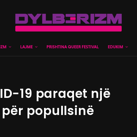
IZM
LAJME
PRISHTINA QUEER FESTIVAL
EDUKIM
ID-19 paraqet një
ë për popullsinë