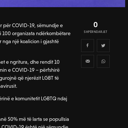
0
uar për COVID-19, sëmundje e
SHPËRNDARJET
mbi 100 organizata ndërkombëtare
 nga një koalicion i gjashtë
et e ngritura, dhe rendit 10
timin e COVID-19 – përfshirë
gurojnë që njerëzit LGBT të
virusit.
hmërinë e komunitetit LGBTQ ndaj
ë 50% më të larta se popullsia
se COVID-19 është një sëmundje