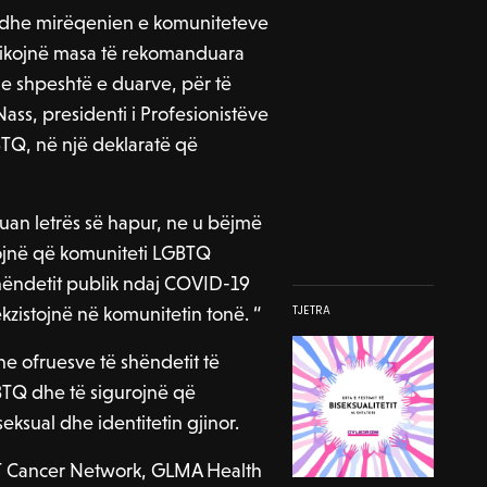
n dhe mirëqenien e komuniteteve
ktikojnë masa të rekomanduara
a e shpeshtë e duarve, për të
Nass, presidenti i Profesionistëve
Q, në një deklaratë që
kuan letrës së hapur, ne u bëjmë
urojnë që komuniteti LGBTQ
hëndetit publik ndaj COVID-19
kzistojnë në komunitetin tonë. “
TJETRA
e ofruesve të shëndetit të
BTQ dhe të sigurojnë që
eksual dhe identitetin gjinor.
GBT Cancer Network, GLMA Health