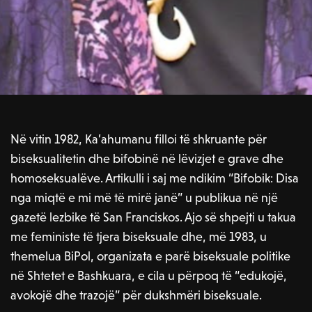
Në vitin 1982, Ka’ahumanu filloi të shkruante për
biseksualitetin dhe bifobinë në lëvizjet e grave dhe
homoseksualëve. Artikulli i saj me ndikim “Bifobik: Disa
nga miqtë e mi më të mirë janë” u publikua në një
gazetë lezbike të San Franciskos. Ajo së shpejti u takua
me feministe të tjera biseksuale dhe, më 1983, u
themelua BiPol, organizata e parë biseksuale politike
në Shtetet e Bashkuara, e cila u përpoq të “edukojë,
avokojë dhe trazojë” për dukshmëri biseksuale.