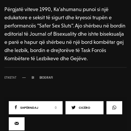
Përgjatë viteve 1990, Ka’ahumanu punoi si një
edukatore e seksit të sigurt dhe kryesoi trupën e
performancës “Safer Sex Sluts”. Ajo shërbeu në bordin
editorial të Journal of Bisexuality dhe ishte biseksualja
e parë e hapur që shërbeu në një bord kombëtar gej
dhe lezbik, bordin e drejtorëve të Task Forcës
Kombëtare të Lezbikeve dhe Gejëve.
ETIKETAT
BI
BIOGRAFI
SHPËRNDAJ
0
CICËRO