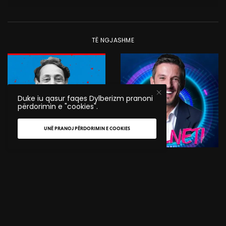
TË NGJASHME
Duke iu qasur faqes Dylberizm pranoni
përdorimin e "cookies".
UNË PRANOJ PËRDORIMIN E COOKIES
BIOGRAFI
KULTURË
Rrugëtimi i jetës së
Gazetari Vullnet Krasniqi
Harvey Milk – aktivisti
del haptazi gej para
queer që bëri revolucion
ekranit më të madh në
në politikë dhe në luftën
vend
globale për barazi