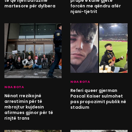
të që njeh barazinë
prapë e kanë gjetë
martesore për dylbera
forcën me qëndru afër
njani-tjetrit
NGA BOTA
NGA BOTA
Referi queer gjerman
Nënat rrezikojnë
Pascal Kaiser sulmohet
arrestimin për të
pas propozimit publik në
mbrojtur kujdesin
stadium
afirmues gjinor për të
rinjtë trans