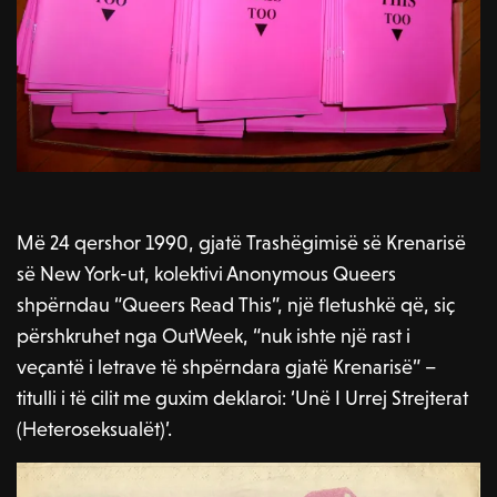
Më 24 qershor 1990, gjatë Trashëgimisë së Krenarisë
së New York-ut, kolektivi Anonymous Queers
shpërndau “Queers Read This”, një fletushkë që, siç
përshkruhet nga OutWeek, “nuk ishte një rast i
veçantë i letrave të shpërndara gjatë Krenarisë” –
titulli i të cilit me guxim deklaroi: ‘Unë I Urrej Strejterat
(Heteroseksualët)’.