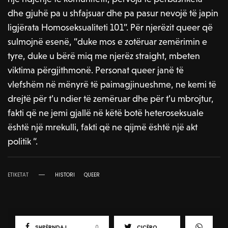
dhe gjuhë pa u shfajsuar dhe pa pasur nevojë të japin
ligjërata Homoseksualiteti 101”. Për njerëzit queer që
sulmojnë esenë, “duke mos e zotëruar zemërimin e
tyre, duke u bërë miq me njerëz straight, mbeten
viktima përgjithmonë. Personat queer janë të
vlefshëm në mënyrë të paimagjinueshme, ne kemi të
drejtë për t’u ndier të zemëruar dhe për t’u mbrojtur,
fakti që ne jemi gjallë në këtë botë heteroseksuale
është një mrekulli, fakti që ne qijmë është një akt
politik “.
ETIKETAT
HISTORI
QUEER
SHPËRNDAJ
0
CICËRO