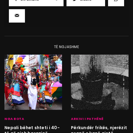
TË NGJASHME
NGA BOTA
ARKIVI I PATHËNË
Nepali bëhet shteti i 40-
Përkundër frikës, njerëzit