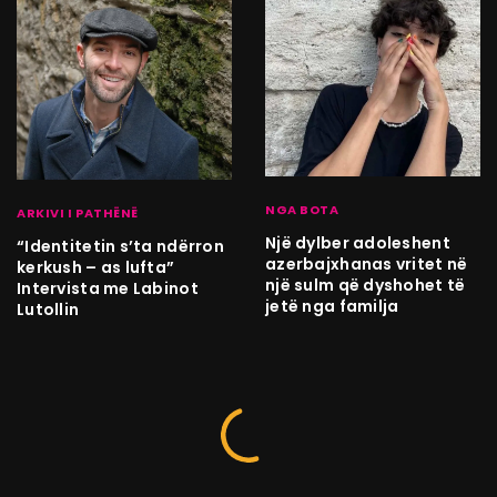
NGA BOTA
ARKIVI I PATHËNË
Një dylber adoleshent
“Identitetin s’ta ndërron
azerbajxhanas vritet në
kerkush – as lufta”
një sulm që dyshohet të
Intervista me Labinot
jetë nga familja
Lutollin