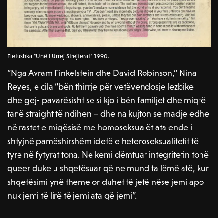
Fletushka “Unë I Urrej Strejterat” 1990.
“Nga Avram Finkelstein dhe David Robinson,” Nina
Reyes, e cila “bën thirrje për vetëvendosje lezbike
dhe gej- pavarësisht se si kjo i bën familjet dhe miqtë
tanë straight të ndihen – dhe na kujton se madje edhe
në rastet e miqësisë me homoseksualët ata ende i
shtyjnë pamëshirshëm idetë e heteroseksualitetit të
tyre në fytyrat tona. Ne kemi dëmtuar integritetin tonë
queer duke u shqetësuar që ne mund ta lëmë atë, kur
shqetësimi ynë themelor duhet të jetë nëse jemi apo
nuk jemi të lirë të jemi ata që jemi”.