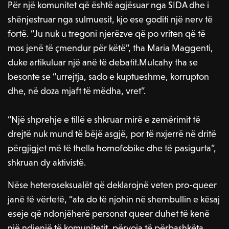
Për një komunitet që është agjësuar nga SIDA dhe i
shënjestruar nga sulmuesit, kjo ese goditi një nerv të
fortë. “Ju nuk u tregoni njerëzve që po vriten që të
mos jenë të çmendur për këtë”, tha Maria Maggenti,
duke artikuluar një anë të debatit.Mulcahy tha se
besonte se “urrejtja, sado e kuptueshme, korrupton
dhe, në doza mjaft të mëdha, vret”.
“Një shprehje e tillë e shkruar mirë e zemërimit të
drejtë nuk mund të bëjë asgjë, por të nxjerrë në dritë
përgjigjet më të thella homofobike dhe të pasigurta”,
shkruan dy aktivistë.
Nëse heteroseksualët që deklarojnë veten pro-queer
janë të vërtetë, “ata do të njohin në shembullin e kësaj
eseje që ndonjëherë personat queer duhet të kenë
një ndjenjë të komunitetit, përvoja të përbashkëta