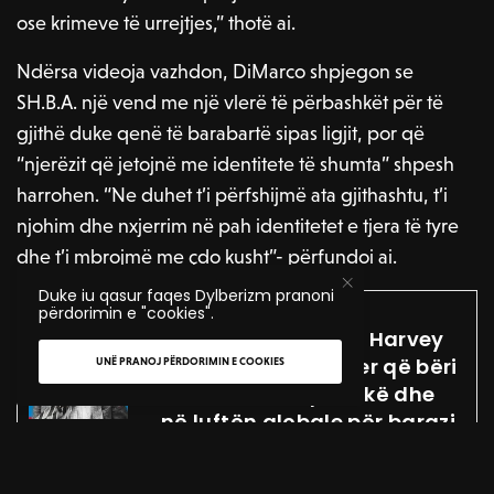
ose krimeve të urrejtjes,” thotë ai.
Ndërsa videoja vazhdon, DiMarco shpjegon se
SH.B.A. një vend me një vlerë të përbashkët për të
gjithë duke qenë të barabartë sipas ligjit, por që
“njerëzit që jetojnë me identitete të shumta” shpesh
harrohen. “Ne duhet t’i përfshijmë ata gjithashtu, t’i
njohim dhe nxjerrim në pah identitetet e tjera të tyre
dhe t’i mbrojmë me çdo kusht”- përfundoi ai.
KQYRE EDHE QITO
Duke iu qasur faqes Dylberizm pranoni
BIOGRAFI
përdorimin e "cookies".
Rrugëtimi i jetës së Harvey
Milk – aktivisti queer që bëri
UNË PRANOJ PËRDORIMIN E COOKIES
revolucion në politikë dhe
në luftën globale për barazi