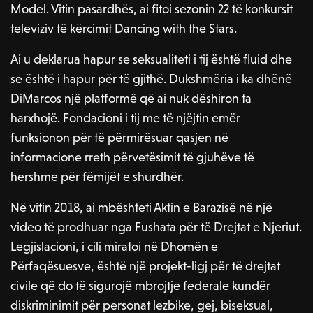
Model. Vitin pasardhës, ai fitoi sezonin 22 të konkursit
televiziv të kërcimit Dancing with the Stars.
Ai u deklarua hapur se seksualiteti i tij është fluid dhe
se është i hapur për të gjithë. Dukshmëria i ka dhënë
DiMarcos një platformë që ai nuk dëshiron ta
harxhojë. Fondacioni i tij me të njëjtin emër
funksionon për të përmirësuar qasjen në
informacione rreth përvetësimit të gjuhëve të
hershme për fëmijët e shurdhër.
Në vitin 2018, ai mbështeti Aktin e Barazisë në një
video të prodhuar nga Fushata për të Drejtat e Njeriut.
Legjislacioni, i cili miratoi në Dhomën e
Përfaqësuesve, është një projekt-ligj për të drejtat
civile që do të sigurojë mbrojtje federale kundër
diskriminimit për personat lezbike, gej, biseksual,