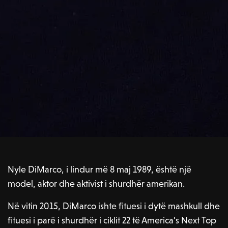
Nyle DiMarco, i lindur më 8 maj 1989, është një
model, aktor dhe aktivist i shurdhër amerikan.
Në vitin 2015, DiMarco ishte fituesi i dytë mashkull dhe
fituesi i parë i shurdhër i ciklit 22 të America’s Next Top