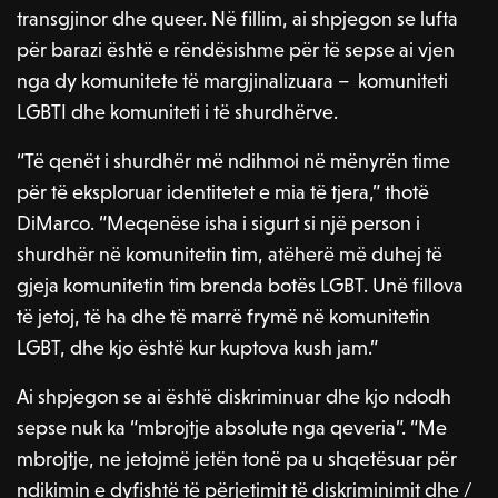
transgjinor dhe queer. Në fillim, ai shpjegon se lufta
për barazi është e rëndësishme për të sepse ai vjen
nga dy komunitete të margjinalizuara – komuniteti
LGBTI dhe komuniteti i të shurdhërve.
“Të qenët i shurdhër më ndihmoi në mënyrën time
për të eksploruar identitetet e mia të tjera,” thotë
DiMarco. “Meqenëse isha i sigurt si një person i
shurdhër në komunitetin tim, atëherë më duhej të
gjeja komunitetin tim brenda botës LGBT. Unë fillova
të jetoj, të ha dhe të marrë frymë në komunitetin
LGBT, dhe kjo është kur kuptova kush jam.”
Ai shpjegon se ai është diskriminuar dhe kjo ndodh
sepse nuk ka “mbrojtje absolute nga qeveria”. “Me
mbrojtje, ne jetojmë jetën tonë pa u shqetësuar për
ndikimin e dyfishtë të përjetimit të diskriminimit dhe /